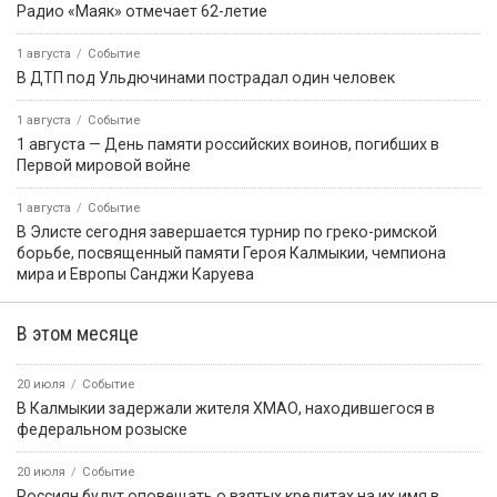
Радио «Маяк» отмечает 62-летие
1 августа
Событие
В ДТП под Ульдючинами пострадал один человек
1 августа
Событие
1 августа — День памяти российских воинов, погибших в
Первой мировой войне
1 августа
Событие
В Элисте сегодня завершается турнир по греко-римской
борьбе, посвященный памяти Героя Калмыкии, чемпиона
мира и Европы Санджи Каруева
В этом месяце
20 июля
Событие
В Калмыкии задержали жителя ХМАО, находившегося в
федеральном розыске
20 июля
Событие
Россиян будут оповещать о взятых кредитах на их имя в