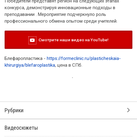
Победители представят регион на следующих этапах
конкурса, демонстрируя инновационные подходы в
преподавании . Мероприятие подчеркнуло роль
профессионального обмена опытом среди учителей.
Смотрите наши видео на YouTube!
Блефаропластика -
https://formeclinic.ru/plasticheskaia-
khirurgiya/blefaroplastika
, цена в СПб.
15 марта 2025, 07:56
С 1 марта в России изменились
правила приёма в вузы,
направленные на упрощение
процедуры для абитуриентов.