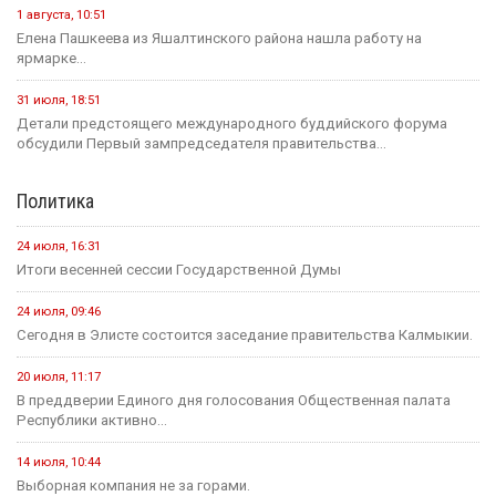
опустыниванием в Калмыкии
24 июля
Событие
В Малодербетовском районе в ДТП погиб водитель
легкового автомобиля
23 июля
Событие
Зрителям Телеканала «Россия 1» рассказали о том, что в
Калмыкии увековечили память о подвиге Героя России
Нарана Очир-Горяева
Новости на канале Россия 24