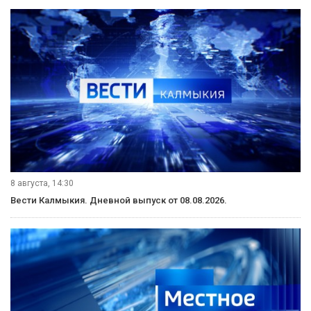
Теперь вузы обязаны публиковать правила приёма
заранее, а кампания по зачислению стартует летом и
продлится до сентября. Выпускники могут подавать
документы сразу в несколько учебных заведений и на
разные направления подготовки, что расширяет
возможности выбора.
Для поступления на бюджетное место больше не
требуется предоставлять оригинал аттестата —
достаточно подать заявление о согласии на зачисление
через портал «Госуслуги». Кроме того, студенты,
обучающиеся по целевым направлениям, получат
дополнительные баллы за достижения, что повысит их
шансы на успешное зачисление.
Эти меры, по задумке Минобрнауки, должны сделать
систему более гибкой и удобной, снизив
административную нагрузку на абитуриентов.