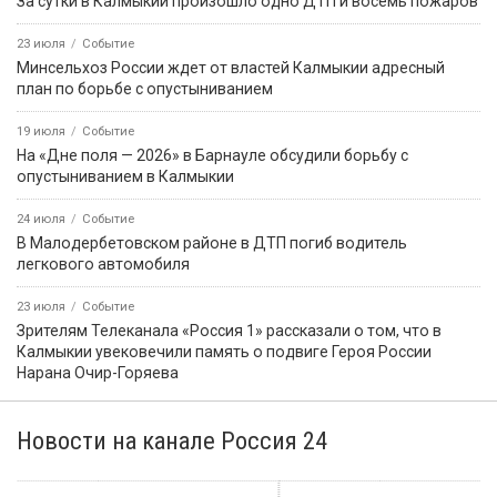
Что изменится для жителей Калмыкии с сегодняшнего дня?
1 августа
Событие
Радио «Маяк» отмечает 62-летие
1 августа
Событие
1 августа — День памяти российских воинов, погибших в
Первой мировой войне
1 августа
Событие
В Элисте сегодня завершается турнир по греко-римской
борьбе, посвященный памяти Героя Калмыкии, чемпиона
мира и Европы Санджи Каруева
5 августа
Событие
В Лагани автомобиль опрокинулся в кювет, пострадал один
человек
1 августа
Событие
Крупнейшие операторы запустили бесплатный безлимитный
доступ к MAX