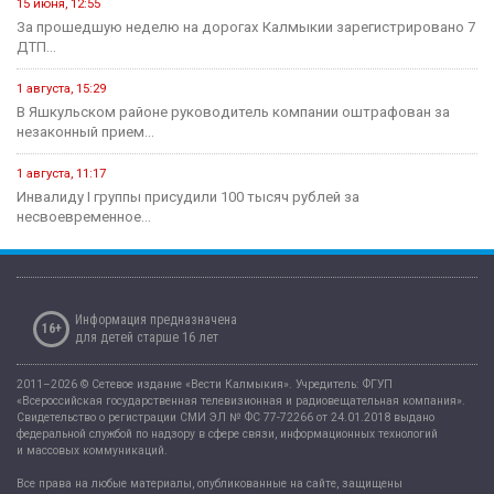
16 июля, 13:06
Современные технологии на страже женского здоровья и
материнства
11 июля, 07:14
В рамках недели профилактики аллергических заболеваний в
регионе прошли...
12 мая, 08:07
Сегодня - Международный день медицинской сестры.
1 августа, 09:57
В Калмыкии приступили к новому этапу проекта «Будь здоров!»
Экономика
15 июня, 10:52
В Калмыкии проекты инициативного бюджетирования в этом году
будут...
31 марта, 16:35