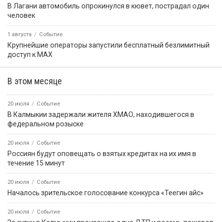
7 августа, 15:02
Событие
В медицинских организациях республики продолжается
плановая диспансеризация
7 августа, 15:05
Событие
Образовательному учреждению Калмыкии грозит крупный
штраф за нарушение миграционного законодательства
7 августа, 15:55
Событие
Завтра в Калмыкии состоится Фестиваль лотосов
7 августа, 18:31
Событие
В Аршане при пожаре погиб мужчина
События недели
5 августа
Событие
Звание «Почётный журналист Ставрополья» появится в
регионе по инициативе Михаила Ткачева
1 августа
Событие