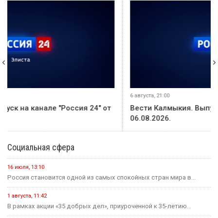
В этом месяце
20 июля
Событие
В Калмыкии задержали жителя ХМАО, находившегося в
федеральном розыске
20 июля
Событие
Россиян будут оповещать о взятых кредитах на их имя в
течение 15 минут
20 июля
Событие
Началось зрительское голосование конкурса «Теегин айс»
20 июля
Событие
За сутки в Калмыкии произошло одно ДТП и восемь пожаров
23 июля
Событие
Минсельхоз России ждет от властей Калмыкии адресный
план по борьбе с опустыниванием
19 июля
Событие
На «Дне поля — 2026» в Барнауле обсудили борьбу с