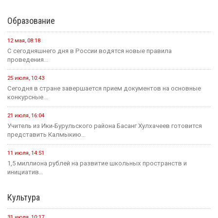
6 августа, 21:00
Вести Калмыкия. Выпуск на канале "Россия 24" от
06.08.2026.
Социальная сфера
16 июля, 13:10
Россия становится одной из самых спокойных стран мира в...
1 августа, 11:42
В рамках акции «35 добрых дел», приуроченной к 35-летию...
1 августа, 10:51
Елена Пашкеева из Яшалтинского района нашла работу на
ярмарке...
31 июля, 18:51
Детали предстоящего международного буддийского форума
обсудили Первый зампредседателя правительства...