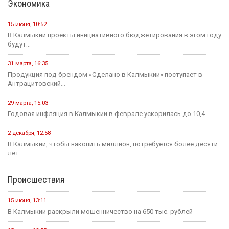
прошла...
20 июля, 09:39
Сегодня — Международный день шахмат.
Спорт
15 июня, 07:55
Хоккейная команда «Динамо-Элиста» - Чемпион
4 июня, 10:27
Евгений Джакураев назначен тренером сборной России по
армрестлингу
17 мая, 13:54
В Калмыкии прошел турнир по рукопашному бою памяти павших...
14 мая, 07:40
Сегодня стартует открытый городской турнир по боксу
Здравоохранение