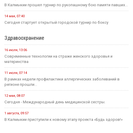
25 июля, 10:43
Сегодня в стране завершается прием документов на основные
конкурсные...
21 июля, 16:04
Учитель из Ики-Бурульского района Басанг Хулхачеев готовится
представить Калмыкию...
11 июля, 14:51
1,5 миллиона рублей на развитие школьных пространств и
инициатив...
Культура
31 июля, 10:17
Калмыкия готовится вновь принять гостей на Фестивале Лотосов.
26 июля, 12:31
В этом году героическому эпосу «Джангар» — 585 лет.
24 июля, 12:29
В Калмыкии, в Национальной библиотеке им. А. Амур-Санана,