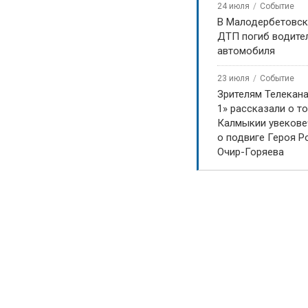
24 июля
Событие
В Малодербетовск
ДТП погиб водите
автомобиля
23 июля
Событие
Зрителям Телекан
1» рассказали о то
Калмыкии увекове
о подвиге Героя Р
Очир-Горяева