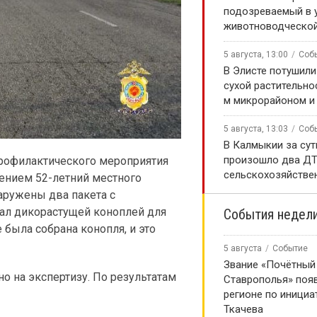
подозреваемый в 
животноводческой
5 августа, 13:00
Соб
В Элисте потушили
сухой растительно
м микрорайоном и
5 августа, 13:03
Соб
В Калмыкии за сут
произошло два ДТ
профилактического мероприятия
сельскохозяйстве
ением 52-летний местного
аружены два пакета с
ал дикорастущей коноплей для
События недел
 была собрана конопля, и это
5 августа
Событие
Звание «Почётный
о на экспертизу. По результатам
Ставрополья» появ
регионе по инициа
Ткачева