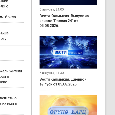
ыкии
ело о
5 августа, 21:00
Вести Калмыкия. Выпуск на
им-бокса
канале "Россия 24" от
05.08.2026.
еньше
боту
жали жителя
5 августа, 11:30
ося в
Вести Калмыкия. Дневной
ыске
выпуск от 05.08.2026.
овещать о
 их имя в