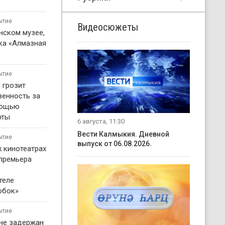
ытие
Видеосюжеты
нском музее,
ка «Алмазная
ытие
 грозит
венность за
мощью
рты
6 августа, 11:30
Вести Калмыкия. Дневной
ытие
выпуск от 06.08.2026.
х кинотеатрах
 премьера
теле
обок»
ытие
не задержан