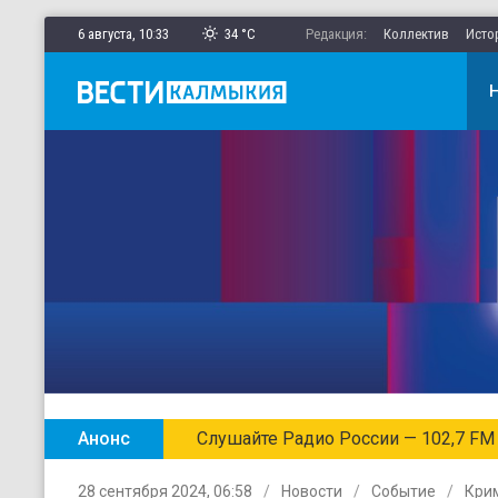
6 августа,
10
:
33
34 °C
Редакция:
Коллектив
Исто
Анонс
Слушайте Радио России — 102,7 FM
28 сентября 2024, 06:58
Новости
Событие
Кри