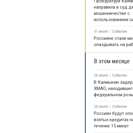
Прокуратура Калм
направила в суд д
мошенничестве с
использованием с
31 июля
Событие
Россияне стали м
опаздывать на ра
В этом месяце
20 июля
Событие
В Калмыкии задер
ХМАО, находившег
федеральном роз
20 июля
Событие
Россиян будут оп
взятых кредитах на
течение 15 минут