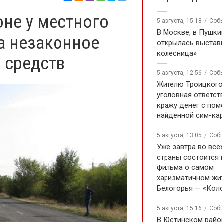
не у местного
5 августа, 15:18
Соб
В Москве, в Пушки
а незаконное
открылась выстав
колесница»
 средств
5 августа, 12:56
Соб
Жителю Троицкого
уголовная ответст
кражу денег с по
найденной сим-ка
5 августа, 13:05
Соб
Уже завтра во все
страны состоится
фильма о самом
харизматичном жи
Белогорья — «Кол
5 августа, 15:16
Соб
В Юстинском райо