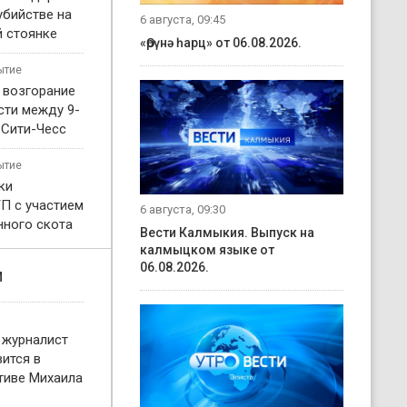
убийстве на
6 августа, 09:45
 стоянке
«Өрүнә һарц» от 06.08.2026.
ытие
 возгорание
сти между 9-
 Сити-Чесс
ытие
ки
П с участием
6 августа, 09:30
нного скота
Вести Калмыкия. Выпуск на
калмыцком языке от
06.08.2026.
и
 журналист
ится в
тиве Михаила