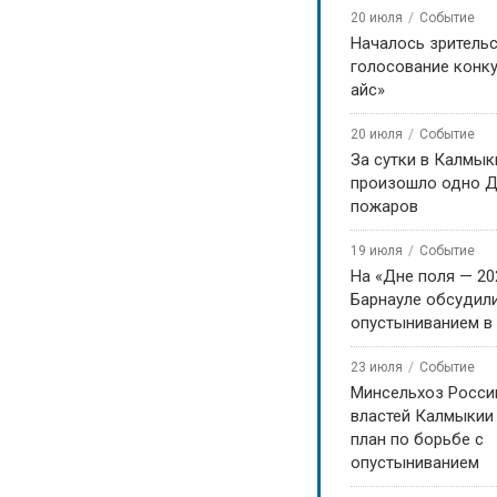
20 июля
Событие
Началось зритель
голосование конку
айс»
20 июля
Событие
За сутки в Калмык
произошло одно Д
пожаров
19 июля
Событие
На «Дне поля — 20
Барнауле обсудили
опустыниванием в
23 июля
Событие
Минсельхоз Росси
властей Калмыкии
план по борьбе с
опустыниванием