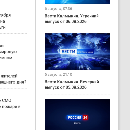
6 августа, 07:36
тября
Вести Калмыкия. Утренний
 на
выпуск от 06.08.2026.
уги
ры
 мировую
гимном
5 августа, 21:10
 жителей
няшнего дня?
Вести Калмыкия. Вечерний
выпуск от 05.08.2026.
о СМО
о пожаре в