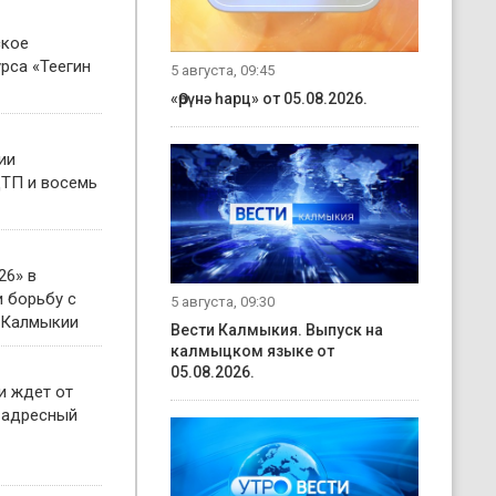
ское
рса «Теегин
5 августа, 09:45
«Өрүнә һарц» от 05.08.2026.
ии
ТП и восемь
26» в
 борьбу с
5 августа, 09:30
 Калмыкии
Вести Калмыкия. Выпуск на
калмыцком языке от
05.08.2026.
и ждет от
 адресный