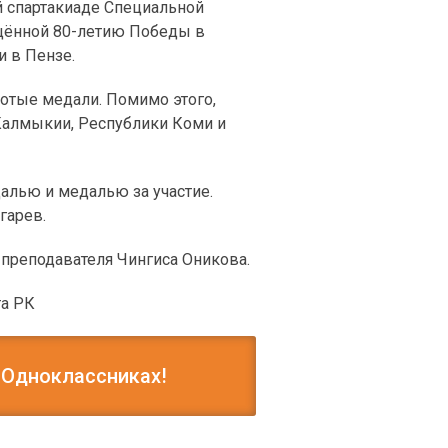
й спартакиаде Специальной
щённой 80-летию Победы в
и в Пензе.
лотые медали. Помимо этого,
Калмыкии, Республики Коми и
алью и медалью за участие.
гарев.
преподавателя Чингиса Оникова.
та РК
 Одноклассниках!