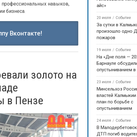
е профессиональных навыков,
айс»
и бизнеса.
20 июля
Событие
За сутки в Калмык
произошло одно Д
ппу Вконтакте!
пожаров
19 июля
Событие
На «Дне поля — 20
Барнауле обсудили
опустыниванием в
евали золото на
23 июля
Событие
иаде
Минсельхоз Росси
властей Калмыкии
 в Пензе
план по борьбе с
опустыниванием
24 июля
Событие
В Малодербетовск
ДТП погиб водите