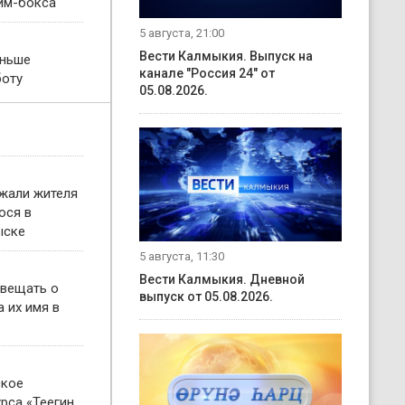
им-бокса
5 августа, 21:00
Вести Калмыкия. Выпуск на
еньше
канале "Россия 24" от
боту
05.08.2026.
жали жителя
ося в
ыске
5 августа, 11:30
Вести Калмыкия. Дневной
овещать о
выпуск от 05.08.2026.
 их имя в
ское
рса «Теегин