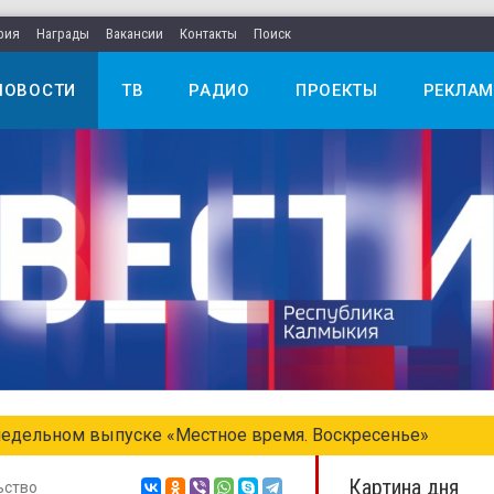
рия
Награды
Вакансии
Контакты
Поиск
НОВОСТИ
ТВ
РАДИО
ПРОЕКТЫ
РЕКЛАМ
едельном выпуске «Местное время. Воскресенье»
Картина дня
ьство