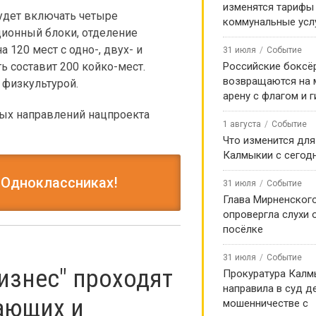
изменятся тарифы
удет включать четыре
коммунальные усл
ционный блоки, отделение
 120 мест с одно-, двух- и
31 июля
Событие
 составит 200 койко-мест.
Российские боксё
возвращаются на
 физкультурой.
арену с флагом и 
ных направлений нацпроекта
1 августа
Событие
Что изменится для
Калмыкии с сегод
 Одноклассниках!
31 июля
Событие
Глава Мирненског
опровергла слухи 
посёлке
31 июля
Событие
изнес" проходят
Прокуратура Калм
направила в суд д
ающих и
мошенничестве с