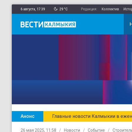
6 августа,
17
:
39
29 °C
Редакция:
Коллектив
Исто
Анонс
Главные новости Калмыкии в ежен
26 мая 2025, 11:58
Новости
Событие
Строител