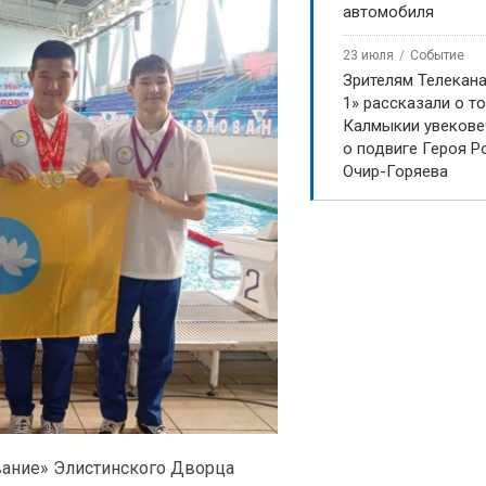
автомобиля
23 июля
Событие
Зрителям Телекан
1» рассказали о то
Калмыкии увекове
о подвиге Героя Р
Очир-Горяева
вание» Элистинского Дворца