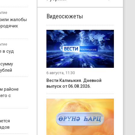
ытие
Видеосюжеты
рили жалобы
бродячих
ытие
 в суд
о
 сумму
рублей
6 августа, 11:30
Вести Калмыкия. Дневной
выпуск от 06.08.2026.
м районе
его с
ается
садов