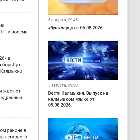
5 августа, 09:45
ии
«Өрүнә һарц» от 05.08.2026.
ТП и восемь
26» в
 борьбу с
 Калмыкии
5 августа, 09:30
и ждет от
Вести Калмыкия. Выпуск на
 адресный
калмыцком языке от
05.08.2026.
ом районе в
ль легкового