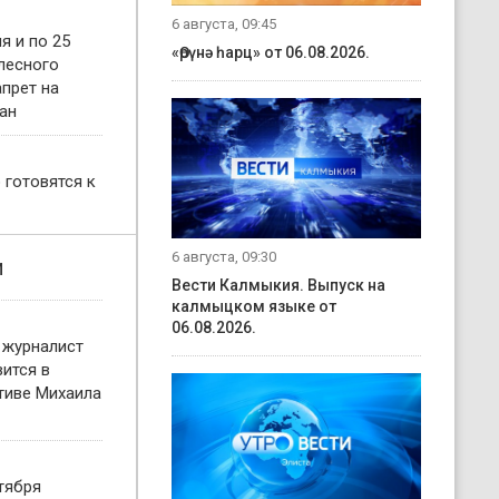
6 августа, 09:45
я и по 25
«Өрүнә һарц» от 06.08.2026.
 лесного
прет на
ан
 готовятся к
6 августа, 09:30
и
Вести Калмыкия. Выпуск на
калмыцком языке от
06.08.2026.
 журналист
ится в
тиве Михаила
тября