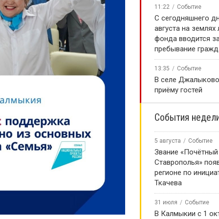
11:22
Событие
С сегодняшнего дн
августа на землях
фонда вводится за
пребывание гражд
13:35
Событие
В селе Джалыково
приёму гостей
События недел
5 августа
Событие
Звание «Почётный
Ставрополья» появ
регионе по инициа
Ткачева
31 июля
Событие
В Калмыкии с 1 ок