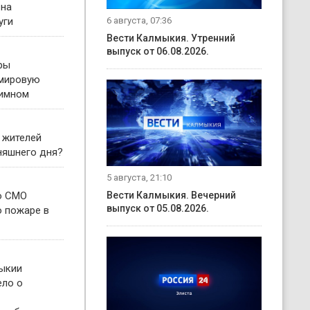
 на
6 августа, 07:36
уги
Вести Калмыкия. Утренний
выпуск от 06.08.2026.
ры
 мировую
гимном
 жителей
няшнего дня?
5 августа, 21:10
о СМО
Вести Калмыкия. Вечерний
выпуск от 05.08.2026.
о пожаре в
ыкии
ело о