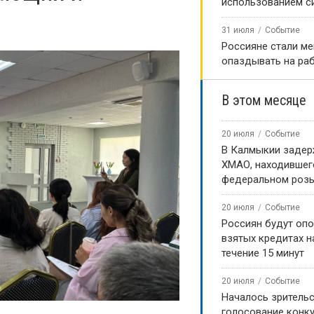
использованием с
31 июля
Событие
Россияне стали м
опаздывать на ра
В этом месяце
20 июля
Событие
В Калмыкии задер
ХМАО, находившег
федеральном роз
20 июля
Событие
Россиян будут оп
взятых кредитах на
течение 15 минут
20 июля
Событие
Началось зритель
голосование конку