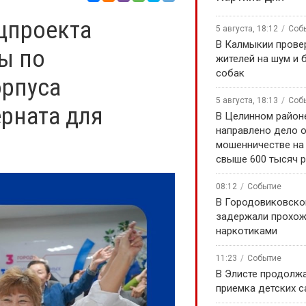
ацпроекта
5 августа, 18:12
Соб
В Калмыкии прове
ты по
жителей на шум и 
собак
орпуса
5 августа, 18:13
Соб
рната для
В Целинном районе
направлено дело 
мошенничестве на
свыше 600 тысяч 
08:12
Событие
В Городовиковско
задержали прохож
наркотиками
11:23
Событие
В Элисте продолж
приемка детских 