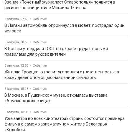
Звание «Почётный журналист Ставрополья» появится в
регионе по инициативе Михаила Ткачева
5 августа, 07:50
Событие
В Лагани автомобиль опрокинулся в кювет, пострадал один
человек
5 августа, 08:58
Событие
В России утвердили ГОСТ по охране труда с новыми
правилами для руководителей
5 августа, 12:56
Событие
Жителю Троицкого грозит уголовная ответственность за
кражу денег с помощью найденной сим-карты
5 августа, 15:18
Событие
В Москве, в Пушкинском музее, открылась выставка
«Алмазная колесница»
5 августа, 13:05
Событие
Уже завтра во всех кинотеатрах страны состоится премьера
фильма о самом харизматичном жителе Белогорья —
«Колобок»