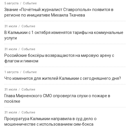
5 августа
Событие
Звание «Почётный журналист Ставрополья» появится в
регионе по инициативе Михаила Ткачева
31 июля
Событие
В Калмыкии с 1 октября изменятся тарифы на коммунальные
услуги
31 июля
Событие
Российские боксёры возвращаются на мировую арену с
флагом и гимном
1 августа
Событие
Что изменится для жителей Калмыкии с сегодняшнего дня?
31 июля
Событие
Глава Мирненского СМО опровергла слухи о пожаре в
посёлке
31 июля
Событие
Прокуратура Калмыкии направила в суд дело о
мошенничестве с использованием сим-бокса