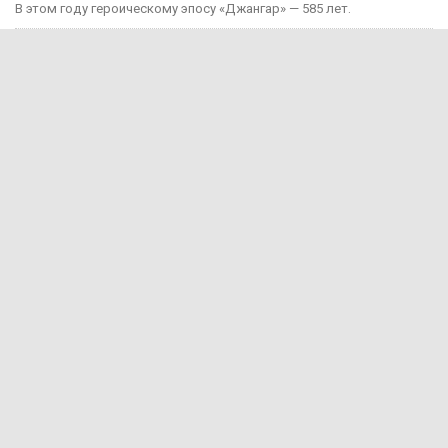
В этом году героическому эпосу «Джангар» — 585 лет.
24 июля, 12:29
В Калмыкии, в Национальной библиотеке им. А. Амур-Санана,
прошла...
20 июля, 09:39
Сегодня — Международный день шахмат.
Спорт
15 июня, 07:55
Хоккейная команда «Динамо-Элиста» - Чемпион
4 июня, 10:27
Евгений Джакураев назначен тренером сборной России по
армрестлингу
17 мая, 13:54
В Калмыкии прошел турнир по рукопашному бою памяти павших...
14 мая, 07:40