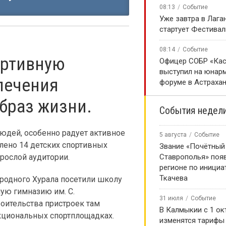
08:13
Событие
Уже завтра в Лага
стартует Фестивал
08:14
Событие
ортивную
Офицер СОБР «Кас
выступил на юнар
лечения
форуме в Астраха
браз жизни.
События недел
дей, особенно радует активное
5 августа
Событие
лено 14 детских спортивных
Звание «Почётный
рослой аудитории.
Ставрополья» появ
регионе по инициа
Ткачева
родного Хурала посетили школу
ную гимназию им. С.
31 июля
Событие
роительства пристроек там
В Калмыкии с 1 ок
кциональных спортплощадках.
изменятся тарифы