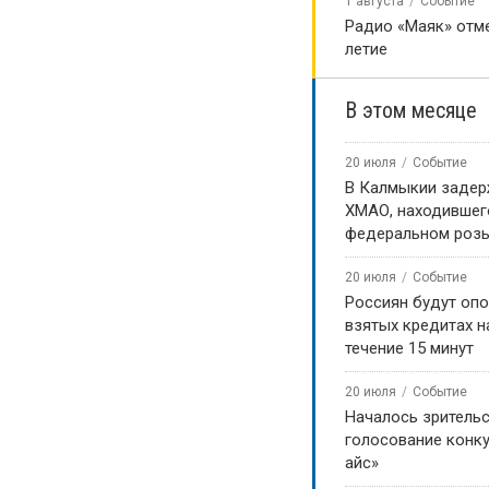
1 августа
Событие
Радио «Маяк» отме
летие
В этом месяце
20 июля
Событие
В Калмыкии задер
ХМАО, находившег
федеральном роз
20 июля
Событие
Россиян будут оп
взятых кредитах на
течение 15 минут
20 июля
Событие
Началось зритель
голосование конку
айс»