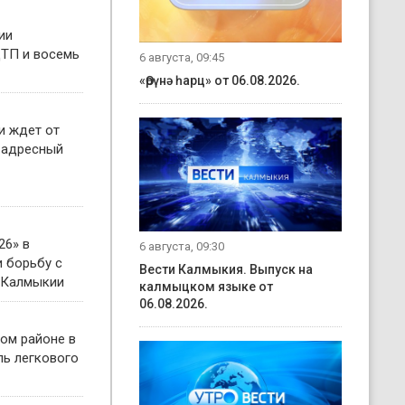
ии
ТП и восемь
6 августа, 09:45
«Өрүнә һарц» от 06.08.2026.
и ждет от
 адресный
26» в
6 августа, 09:30
 борьбу с
Вести Калмыкия. Выпуск на
 Калмыкии
калмыцком языке от
06.08.2026.
ом районе в
ль легкового