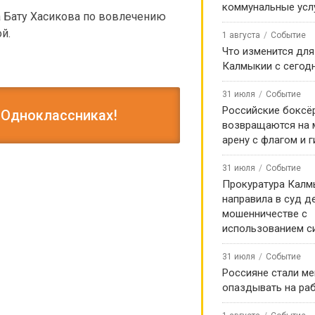
коммунальные усл
а Бату Хасикова по вовлечению
й.
1 августа
Событие
Что изменится для
Калмыкии с сегод
31 июля
Событие
Российские боксё
 Одноклассниках!
возвращаются на
арену с флагом и 
31 июля
Событие
Прокуратура Калм
направила в суд д
мошенничестве с
использованием с
31 июля
Событие
Россияне стали м
опаздывать на ра