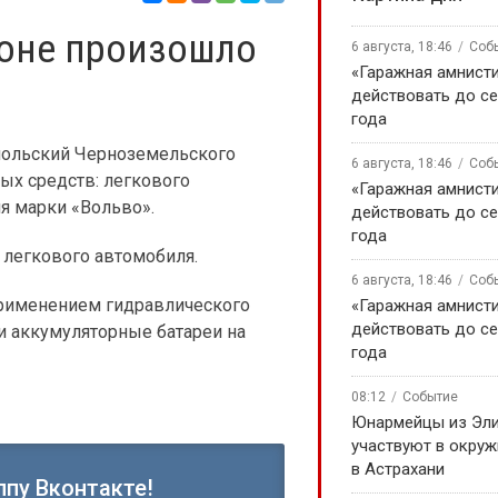
оне произошло
6 августа, 18:46
Соб
«Гаражная амнисти
действовать до се
года
мольский Черноземельского
6 августа, 18:46
Соб
ых средств: легкового
«Гаражная амнисти
я марки «Вольво».
действовать до се
года
 легкового автомобиля.
6 августа, 18:46
Соб
применением гидравлического
«Гаражная амнисти
действовать до се
и аккумуляторные батареи на
года
08:12
Событие
Юнармейцы из Эл
участвуют в окру
в Астрахани
ппу Вконтакте!