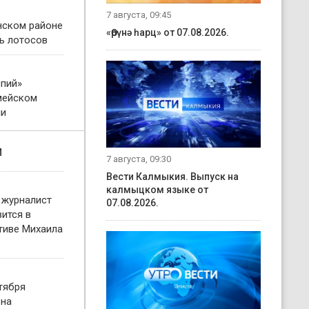
7 августа, 09:45
нском районе
«Өрүнә һарц» от 07.08.2026.
ь лотосов
пий»
мейском
ни
и
7 августа, 09:30
Вести Калмыкия. Выпуск на
калмыцком языке от
 журналист
07.08.2026.
ится в
тиве Михаила
тября
 на