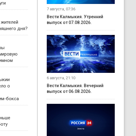
уги
7 августа, 07:36
Вести Калмыкия. Утренний
 жителей
выпуск от 07.08.2026.
няшнего дня?
ры
 мировую
гимном
6 августа, 21:10
ыкии
ело о
Вести Калмыкия. Вечерний
выпуск от 06.08.2026.
им-бокса
еньше
боту