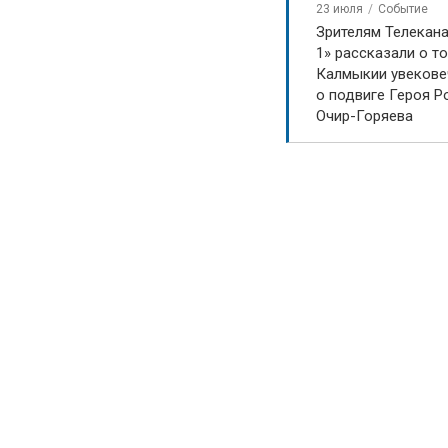
23 июля
Событие
Зрителям Телекан
1» рассказали о то
Калмыкии увекове
о подвиге Героя Р
Очир-Горяева