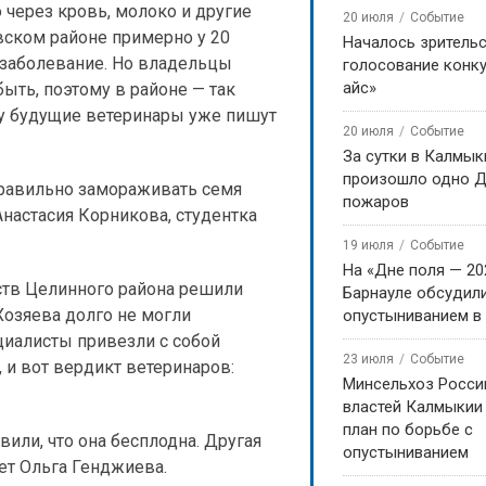
 через кровь, молоко и другие
20 июля
Событие
вском районе примерно у 20
Началось зритель
 заболевание. Но владельцы
голосование конку
айс»
быть, поэтому в районе — так
му будущие ветеринары уже пишут
20 июля
Событие
За сутки в Калмык
произошло одно Д
 правильно замораживать семя
пожаров
Анастасия Корникова, студентка
19 июля
Событие
На «Дне поля — 20
ств Целинного района решили
Барнауле обсудили
Хозяева долго не могли
опустыниванием в
ециалисты привезли с собой
23 июля
Событие
 и вот вердикт ветеринаров:
Минсельхоз Росси
властей Калмыкии
план по борьбе с
или, что она бесплодна. Другая
опустыниванием
ает Ольга Генджиева.