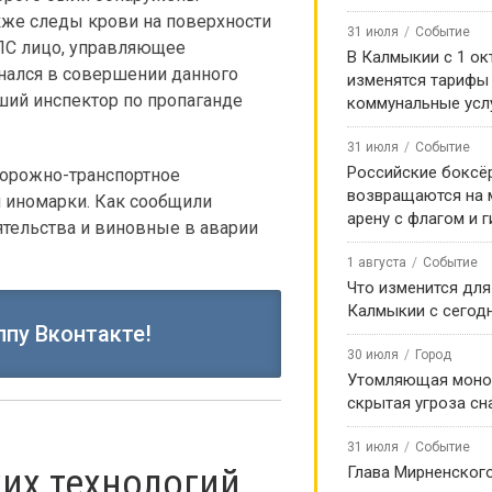
акже следы крови на поверхности
31 июля
Событие
ПС лицо, управляющее
В Калмыкии с 1 ок
нался в совершении данного
изменятся тарифы
ший инспектор по пропаганде
коммунальные усл
31 июля
Событие
Российские боксё
дорожно-транспортное
возвращаются на
 иномарки. Как сообщили
арену с флагом и 
ятельства и виновные в аварии
1 августа
Событие
Что изменится для
Калмыкии с сегод
ппу Вконтакте!
30 июля
Город
Утомляющая моно
скрытая угроза сн
31 июля
Событие
их технологий
Глава Мирненског