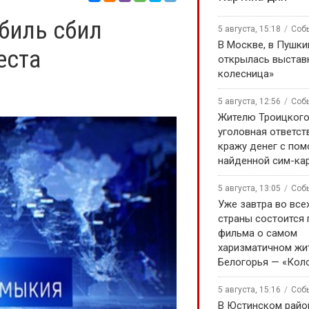
биль сбил
5 августа, 15:18
Соб
В Москве, в Пушки
еста
открылась выстав
колесница»
5 августа, 12:56
Соб
Жителю Троицкого
уголовная ответст
кражу денег с по
найденной сим-ка
5 августа, 13:05
Соб
Уже завтра во все
страны состоится
фильма о самом
харизматичном жи
Белогорья — «Кол
5 августа, 15:16
Соб
В Юстинском райо