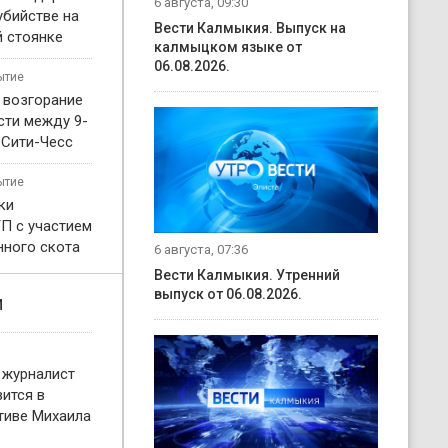
6 августа, 09:30
убийстве на
Вести Калмыкия. Выпуск на
 стоянке
калмыцком языке от
06.08.2026.
ытие
 возгорание
сти между 9-
 Сити-Чесс
ытие
ки
П с участием
нного скота
6 августа, 07:36
Вести Калмыкия. Утренний
выпуск от 06.08.2026.
и
 журналист
ится в
тиве Михаила