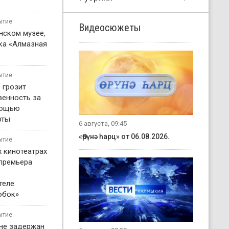
ытие
Видеосюжеты
нском музее,
ка «Алмазная
ытие
 грозит
венность за
мощью
рты
6 августа, 09:45
«Өрүнә һарц» от 06.08.2026.
ытие
х кинотеатрах
 премьера
теле
обок»
ытие
не задержан