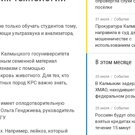
опровергла слухи 
посёлке
31 июля
Событие
 только обучать студентов тому,
Прокуратура Калм
направила в суд д
ощи ультразвука и анализатора,
мошенничестве с
использованием с
й Калмыцкого госуниверситета
енным семенной материал
В этом месяце
ризнакам с помощью
кровь животного. Для тех, кто
20 июля
Событие
тных пород КРС важно знать,
В Калмыкии задер
ХМАО, находившег
федеральном роз
а имеет оплодотворительную
20 июля
Событие
т Ольга Генджиева, руководитель
Россиян будут оп
ГУ.
взятых кредитах на
течение 15 минут
. Например, лейкоз, который