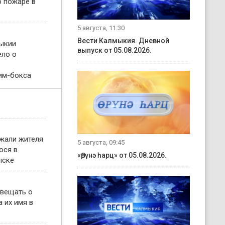
о пожаре в
5 августа, 11:30
Вести Калмыкия. Дневной
ыкии
выпуск от 05.08.2026.
ело о
им-бокса
жали жителя
5 августа, 09:45
ося в
«Өрүнә һарц» от 05.08.2026.
ыске
овещать о
 их имя в