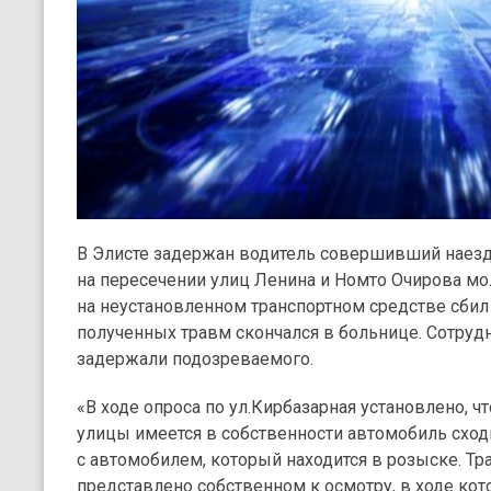
В Элисте задержан водитель совершивший наезд
на пересечении улиц Ленина и Номто Очирова м
на неустановленном транспортном средстве сбил
полученных травм скончался в больнице. Сотрудн
задержали подозреваемого.
«В ходе опроса по ул.Кирбазарная установлено, ч
улицы имеется в собственности автомобиль схо
с автомобилем, который находится в розыске. Тр
представлено собственном к осмотру, в ходе ко