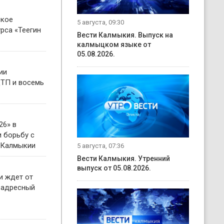
ское
5 августа, 09:30
рса «Теегин
Вести Калмыкия. Выпуск на
калмыцком языке от
05.08.2026.
ии
ТП и восемь
26» в
 борьбу с
 Калмыкии
5 августа, 07:36
Вести Калмыкия. Утренний
выпуск от 05.08.2026.
и ждет от
 адресный