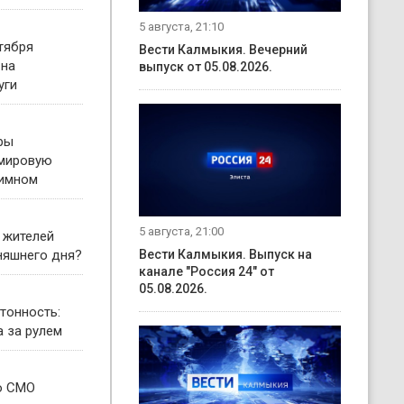
5 августа, 21:10
тября
Вести Калмыкия. Вечерний
 на
выпуск от 05.08.2026.
уги
ры
 мировую
гимном
5 августа, 21:00
 жителей
няшнего дня?
Вести Калмыкия. Выпуск на
канале "Россия 24" от
05.08.2026.
тонность:
а за рулем
о СМО