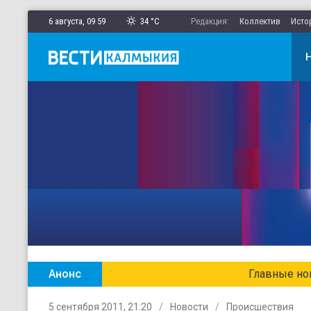
6 августа,
09
:
59
34 °C
Редакция:
Коллектив
Исто
Анонс
Главные новости Калмыкии в ежен
5 сентября 2011, 21:20
Новости
Происшествия