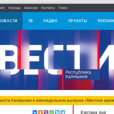
рия
Награды
Вакансии
Контакты
Поиск
НОВОСТИ
ТВ
РАДИО
ПРОЕКТЫ
РЕКЛАМ
едельном выпуске «Местное время. Воскресенье»
Картина дня