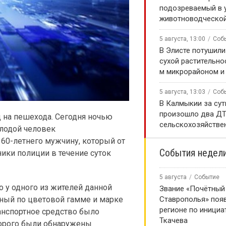
подозреваемый в 
животноводческой
5 августа, 13:00
Соб
В Элисте потушили
сухой растительно
м микрорайоном и
5 августа, 13:03
Соб
В Калмыкии за сут
произошло два ДТ
 на пешехода. Сегодня ночью
сельскохозяйстве
олодой человек
 60-летнего мужчину, который от
События недел
ики полиции в течение суток
5 августа
Событие
то у одного из жителей данной
Звание «Почётный
Ставрополья» появ
дный по цветовой гамме и марке
регионе по инициа
анспортное средство было
Ткачева
торого были обнаружены