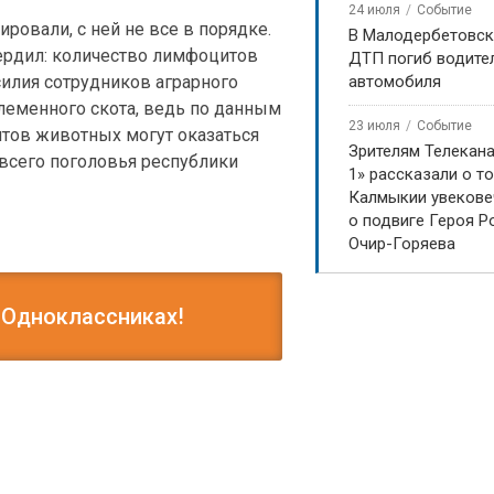
24 июля
Событие
ровали, с ней не все в порядке.
В Малодербетовск
вердил: количество лимфоцитов
ДТП погиб водите
автомобиля
силия сотрудников аграрного
леменного скота, ведь по данным
23 июля
Событие
нтов животных могут оказаться
Зрителям Телекан
всего поголовья республики
1» рассказали о то
Калмыкии увекове
о подвиге Героя Р
Очир-Горяева
 Одноклассниках!