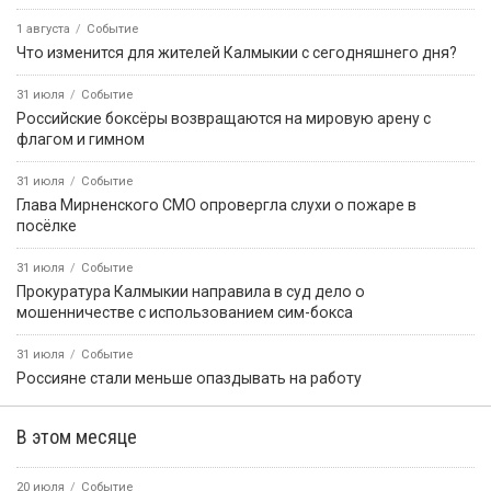
1 августа
Событие
Что изменится для жителей Калмыкии с сегодняшнего дня?
31 июля
Событие
Российские боксёры возвращаются на мировую арену с
флагом и гимном
31 июля
Событие
Глава Мирненского СМО опровергла слухи о пожаре в
посёлке
31 июля
Событие
Прокуратура Калмыкии направила в суд дело о
мошенничестве с использованием сим-бокса
31 июля
Событие
Россияне стали меньше опаздывать на работу
В этом месяце
20 июля
Событие