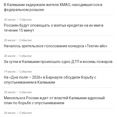
В Калмыкии задержали жителя ХМАО, находившегося в
федеральном розыске
20 июля
Событие
Россиян будут оповещать о взятых кредитах на их имя в
течение 15 минут
20 июля
Событие
Началось зрительское голосование конкурса «Теегин айс»
20 июля
Событие
За сутки в Калмыкии произошло одно ДТП и восемь пожаров
19 июля
Событие
На «Дне поля — 2026» в Барнауле обсудили борьбу с
опустыниванием в Калмыкии
23 июля
Событие
Минсельхоз России ждет от властей Калмыкии адресный
план по борьбе с опустыниванием
24 июля
Событие