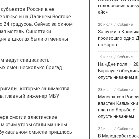
голосование конку
 субъектов России в ее
айс»
оволжье и на Дальнем Востоке.
о 24 градусов. Сейчас за окном
20 июля
Событие
ная метель. Синоптики
За сутки в Калмык
произошло одно Д
одня в школах были отменены
пожаров
19 июля
Событие
ом ведут специалисты
На «Дне поля — 20
ых смен несколько бригад
Барнауле обсудили
опустыниванием в
бригады, которые занимаются
23 июля
Событие
ев, главный инженер МБУ
Минсельхоз Росси
властей Калмыкии
план по борьбе с
опустыниванием
ере смогли элистинские
ом этим утром стали машины
24 июля
Событие
в буквальном смысле пришлось
В Малодербетовск