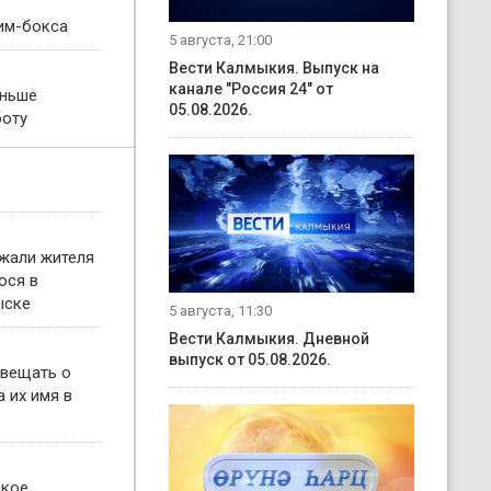
им-бокса
5 августа, 21:00
Вести Калмыкия. Выпуск на
канале "Россия 24" от
еньше
05.08.2026.
боту
жали жителя
ося в
ыске
5 августа, 11:30
Вести Калмыкия. Дневной
выпуск от 05.08.2026.
овещать о
 их имя в
ское