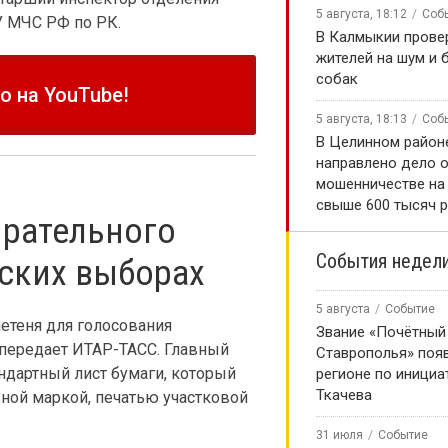
5 августа, 18:12
Соб
У МЧС РФ по РК.
В Калмыкии прове
жителей на шум и 
собак
 на YouTube!
5 августа, 18:13
Соб
В Целинном районе
направлено дело 
мошенничестве на
свыше 600 тысяч 
ирательного
События недел
ских выборах
5 августа
Событие
етеня для голосования
Звание «Почётный
 передает ИТАР-ТАСС. Главный
Ставрополья» появ
ндартный лист бумаги, который
регионе по инициа
Ткачева
ной маркой, печатью участковой
31 июля
Событие