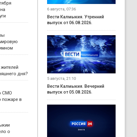
тября
6 августа, 07:36
 на
уги
Вести Калмыкия. Утренний
выпуск от 06.08.2026.
ры
 мировую
гимном
 жителей
няшнего дня?
5 августа, 21:10
Вести Калмыкия. Вечерний
выпуск от 05.08.2026.
о СМО
о пожаре в
ыкии
ело о