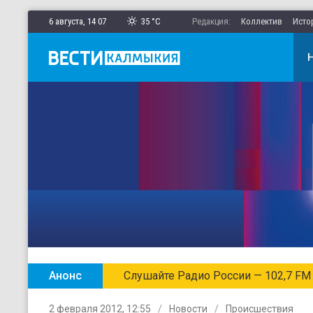
6 августа,
14
:
07
35 °C
Редакция:
Коллектив
Исто
Анонс
Слушайте Радио России — 102,7 FM
2 февраля 2012, 12:55
Новости
Происшествия