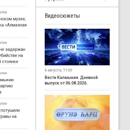
ытие
Видеосюжеты
нском музее,
ка «Алмазная
ытие
не задержан
убийстве на
 стоянке
6 августа, 11:30
ытие
Вести Калмыкия. Дневной
лмыкии
выпуск от 06.08.2026.
партию
в
ытие
 потушили
травы на