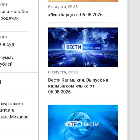
ытие
6 августа, 09:45
рили жалобы
«Өрүнә һарц» от 06.08.2026.
бродячих
ытие
 в суд
о
 сумму
рублей
6 августа, 09:30
Вести Калмыкия. Выпуск на
и
калмыцком языке от
06.08.2026.
 журналист
ится в
тиве Михаила