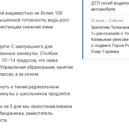
ДТП погиб водите
автомобиля
хой видимостью не более 100
ышенной готовности, ведь рост
23 июля
Событие
элистинцам снежная зима
Зрителям Телекан
1» рассказали о то
Калмыкии увекове
о подвиге Героя Р
дети. С завтрашнего дня
Очир-Горяева
ванные каникулы. Столбик
 10—14 градусов, что ниже
 Управления образования, занятия
ассах, а за окном.
нуть к таким радикальным
каникулы у школьников продлятся.
то на 3 дня мы приостанавливаем
Манджиева, заместитель
ста.