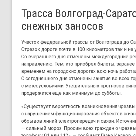
Трасса Волгоград-Сарато
снежных заносов
Участок федеральной трассы от Волгограда до С
Отрезок дороги почти в 100 километров так и не у
Со вчерашнего дня отменены междугородние рей
направлению. Тем, кто приобрел билеты, заране
временем на городских дорогах всю ночь работал
С сегодняшнего дня отменены занятия во всех го
с метеоусловиями. Утешительных прогнозов синоп
продержится еще как минимум до субботы.
«Существует вероятность возникновения чрезвы
с нарушением функционирования объектов жизне
обрывов линий электропередач и связи. Источни
— сильный мороз. Просим всех граждан о чрезвы
телефону 01 или 112», — сообщает Газиз Калиев,