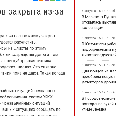
в закрыта из-за
5 августа, 15:18
Соб
В Москве, в Пушки
открылась выстав
колесница»
аратова по-прежнему закрыт.
5 августа, 15:16
Соб
дается расчистить.
В Юстинском райо
сы из Элисты по этому
подозреваемый в 
е были возращены деньги. Тем
животноводческой
а снегоуборочная техника.
5 августа, 15:21
Соб
родских школах. Это связано
Для бойцов из Ка
тики пока не дают. Такая погода
приобрели новую 
детекторов дроно
чайных ситуаций, связанных
5 августа, 15:19
Соб
обеспечения, систем ЖКХ,
В Городовиковске
к чрезвычайных ситуаций
возгорание сухой 
чайных ситуациях сообщать по
улице Ленина
 старший инспектор отделения