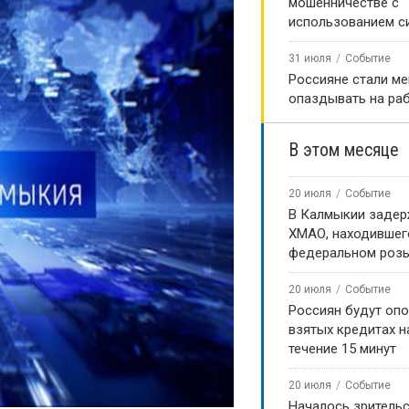
мошенничестве с
использованием с
31 июля
Событие
Россияне стали м
опаздывать на ра
В этом месяце
20 июля
Событие
В Калмыкии задер
ХМАО, находившег
федеральном роз
20 июля
Событие
Россиян будут оп
взятых кредитах на
течение 15 минут
20 июля
Событие
Началось зритель