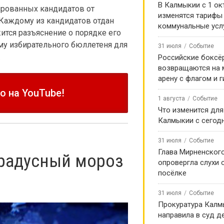
В Калмыкии с 1 ок
ированных кандидатов от
изменятся тарифы
Каждому из кандидатов отдан
коммунальные усл
ится разъяснение о порядке его
у избирательного бюллетеня для
31 июля
Событие
.
Российские боксё
возвращаются на
арену с флагом и 
 на YouTube!
1 августа
Событие
Что изменится для
Калмыкии с сегод
31 июля
Событие
Глава Мирненског
радусный мороз
опровергла слухи 
посёлке
31 июля
Событие
Прокуратура Калм
направила в суд д