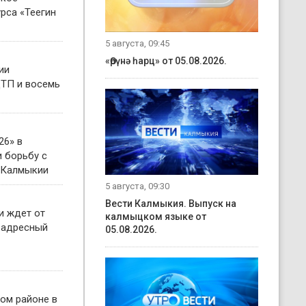
рса «Теегин
5 августа, 09:45
«Өрүнә һарц» от 05.08.2026.
ии
ТП и восемь
26» в
 борьбу с
 Калмыкии
5 августа, 09:30
Вести Калмыкия. Выпуск на
и ждет от
калмыцком языке от
 адресный
05.08.2026.
ом районе в