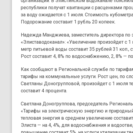
организаций. В Элистинском водоканале пояснили
республики получат квитанции с расценками пр
за воду ожидается с 1 июля. Стоимость кубометр
Подорожание составит 1 рубль 20 копеек.
Надежда Манджиева, заместитель директора по
«Элиставодоканал»: «Увеличение произойдет с 1 
метр питьевой воды составит 35 рублей 31 коп., с
Рост составит 4, 8% по водоснабжению, 2, 8% — 
Как сообщают в Региональной службе по тариф
тарифы на коммунальные услуги. Рост цен, по с
Светланы Доногрупповой, произойдет с 1 июля те
составит 4 процента.
Светлана Доногруппова, председатель Регионал
«Тарифы на электрическую энергию и природный г
тепловая энергия в среднем увеличение составит 4
Элиста — на 4, 4%, для водоснабжения и водоотв
повышение составит 5%, на услуги утилизации тв