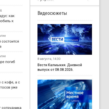
од
Видеосюжеты
дус: как
мобиль к
ытие
и состоится
в
ытие
8 августа, 14:30
ре погиб
Вести Калмыкия. Дневной
выпуск от 08.08.2026.
 с кофе, а с
отосов уже
т сотрудника