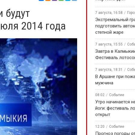
 будут
7 августа, 16:58
Гор
Экстремальный гра
юля 2014 года
подготовить авто
степной жаре
7 августа, 15:55
Соб
Завтра в Калмыки
Фестиваль лотосо
7 августа, 18:31
Соб
В Аршане при пожа
мужчина
08:02
Событие
Утро начинается не
йоги: фестиваль л
открыт
12:20
Событие
Прогноз погоды о