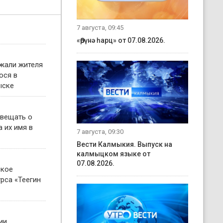
7 августа, 09:45
«Өрүнә һарц» от 07.08.2026.
жали жителя
ося в
ыске
овещать о
 их имя в
7 августа, 09:30
Вести Калмыкия. Выпуск на
калмыцком языке от
07.08.2026.
ское
рса «Теегин
ии