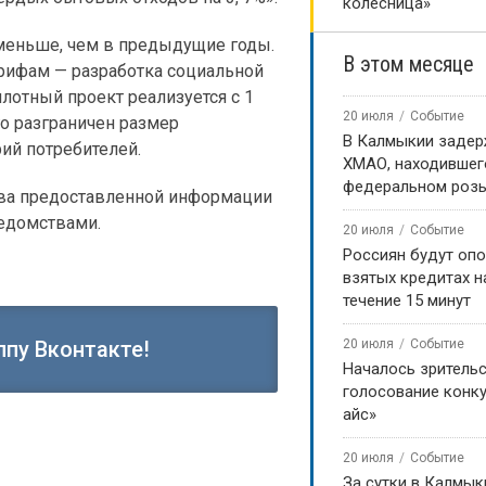
колесница»
 меньше, чем в предыдущие годы.
В этом месяце
арифам — разработка социальной
лотный проект реализуется с 1
20 июля
Событие
го разграничен размер
В Калмыкии задер
ий потребителей.
ХМАО, находившег
федеральном роз
ства предоставленной информации
ведомствами.
20 июля
Событие
Россиян будут оп
взятых кредитах на
течение 15 минут
20 июля
Событие
ппу Вконтакте!
Началось зритель
голосование конку
айс»
20 июля
Событие
За сутки в Калмык