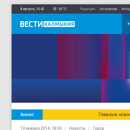
8 августа,
15
:
42
35 °C
Редакция:
Коллектив
Исто
Анонс
Главные новости Калмыкии в ежен
13 января 2014, 18:04
Новости
Город