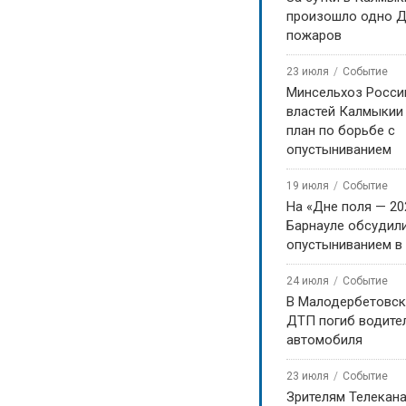
произошло одно Д
пожаров
23 июля
Событие
Минсельхоз Росси
властей Калмыкии
план по борьбе с
опустыниванием
19 июля
Событие
На «Дне поля — 20
Барнауле обсудили
опустыниванием в
24 июля
Событие
В Малодербетовск
ДТП погиб водите
автомобиля
23 июля
Событие
Зрителям Телекан