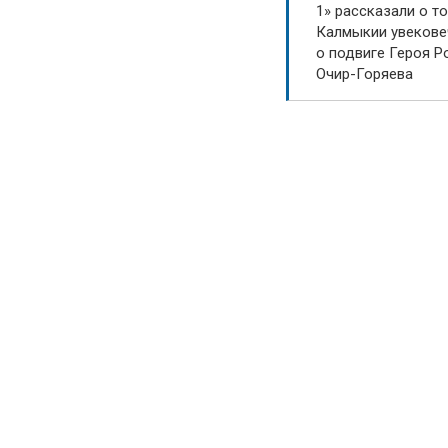
1» рассказали о то
Калмыкии увекове
о подвиге Героя Р
Очир-Горяева