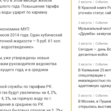
, что в этом месяце жители
2 августа
Событие
ошлого года. Повышение тарифа
В Красной книге Р
а воды ударит по карману.
уточнён статус са
2 августа
Событие
Музыкальный мост
 экономике МУП
«Дружба» зазвуча
июля 2014 года. Один кубический
точной жидкости — 9 руб. 61 коп.
2 августа
Событие
по водоотведению».
Сегодня — день В
десантных войск
ам, уже утверждены новые
ловам руководителя ведомства
3 августа
Событие
кущего года, и в среднем
В Калмыкии 25 ве
спецоперации с
инвалидностью по
адаптивную одеж
ьной службы по тарифам РК:
аз будут увеличены на 4, 2%,
5 августа
Событие
, 3%, на горячую воду по г.
В Москве, в Пушки
едения в среднем по РК
открылась выстав
ердых бытовых отходов на 3, 7%».