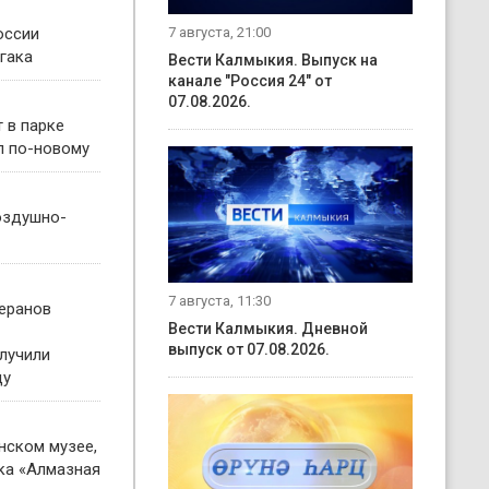
7 августа, 21:00
оссии
йгака
Вести Калмыкия. Выпуск на
канале "Россия 24" от
07.08.2026.
 в парке
л по-новому
оздушно-
7 августа, 11:30
теранов
Вести Калмыкия. Дневной
выпуск от 07.08.2026.
лучили
ду
нском музее,
ка «Алмазная