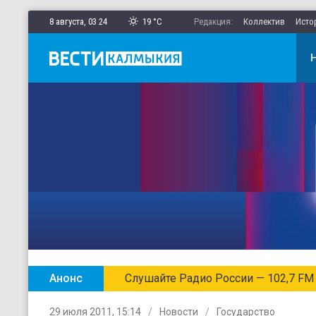
8 августа,
03
:
24
19 °C
Редакция:
Коллектив
Исто
Анонс
Слушайте Радио России — 102,7 FM
29 июля 2011, 15:14
Новости
Государство