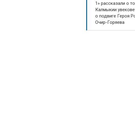
1» рассказали о то
Калмыкии увекове
о подвиге Героя Р
Очир-Горяева