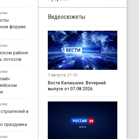
ытие
Видеосюжеты
исты
жном форуме
ытие
нском районе
ь лотосов
ытие
7 августа, 21:10
пий»
Вести Калмыкия. Вечерний
мейском
выпуск от 07.08.2026.
ни
ытие
 строителей в
о праздника
ытие