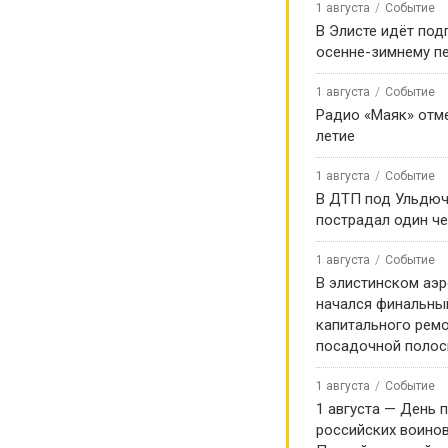
1 августа
Событие
В Элисте идёт под
осенне-зимнему п
1 августа
Событие
Радио «Маяк» отме
летие
1 августа
Событие
В ДТП под Ульдю
пострадал один ч
1 августа
Событие
В элистинском аэр
начался финальны
капитального ремо
посадочной поло
1 августа
Событие
1 августа — День 
российских воинов