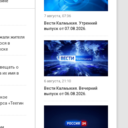
ойне
7 августа, 07:36
Вести Калмыкия. Утренний
выпуск от 07.08.2026.
жали жителя
ося в
ыске
овещать о
 их имя в
6 августа, 21:10
Вести Калмыкия. Вечерний
выпуск от 06.08.2026.
ское
рса «Теегин
ии