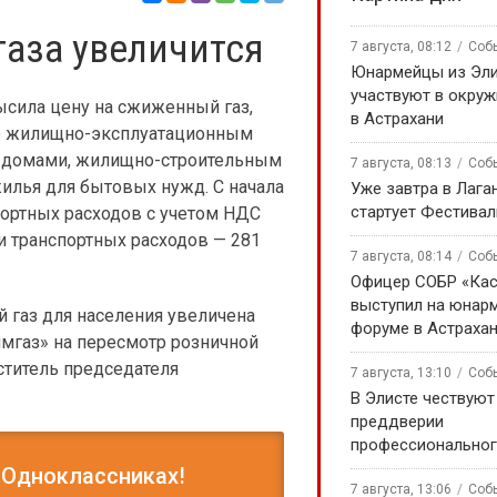
аза увеличится
7 августа, 08:12
Соб
Юнармейцы из Эл
участвуют в окру
ысила цену на сжиженный газ,
в Астрахани
же жилищно-эксплуатационным
 домами, жилищно-строительным
7 августа, 08:13
Соб
илья для бытовых нужд. С начала
Уже завтра в Лага
стартует Фестивал
портных расходов с учетом НДС
ти транспортных расходов — 281
7 августа, 08:14
Соб
Офицер СОБР «Кас
выступил на юнар
й газ для населения увеличена
форуме в Астраха
лмгаз» на пересмотр розничной
ститель председателя
7 августа, 13:10
Соб
В Элисте чествуют
преддверии
профессиональног
 Одноклассниках!
7 августа, 13:06
Соб