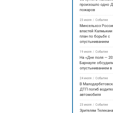
произошло одно Д
пожаров
23 июля
Событие
Минсельхоз Росси
властей Калмыкии
план по борьбе с
опустыниванием
19 июля
Событие
На «Дне поля — 20
Барнауле обсудили
опустыниванием в
24 июля
Событие
В Малодербетовск
ДТП погиб водите
автомобиля
23 июля
Событие
Зрителям Телекан