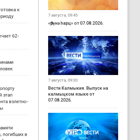
готовка к
7 августа, 09:45
ериоду
«Өрүнә һарц» от 07.08.2026.
чает 62-
чинами
еловек
7 августа, 09:30
опорту
Вести Калмыкия. Выпуск на
калмыцком языке от
й этап
07.08.2026.
нта взлетно-
сы
памяти
, погибших в