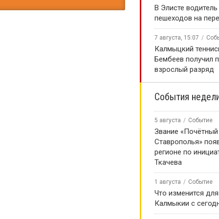
В Элисте водитель
пешеходов на пер
7 августа, 15:07
Соб
Калмыцкий теннис
Бембеев получил 
взрослый разряд
События недел
5 августа
Событие
Звание «Почётный
Ставрополья» появ
регионе по инициа
Ткачева
1 августа
Событие
Что изменится для
Калмыкии с сегод