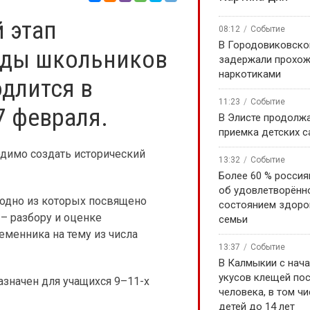
 этап
08:12
Событие
В Городовиковско
ады школьников
задержали прохож
наркотиками
одлится в
11:23
Событие
7 февраля.
В Элисте продолж
приемка детских 
одимо создать исторический
13:32
Событие
Более 60 % россия
об удовлетворённ
 одно из которых посвящено
состоянием здоро
– разбору и оценке
семьи
менника на тему из числа
13:37
Событие
В Калмыкии с нача
укусов клещей по
значен для учащихся 9–11-х
человека, в том чи
детей до 14 лет