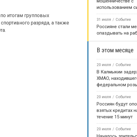
мошенничестве с
использованием с
по итогам групповых
31 июля
Событие
спортивного разряда, а также
Россияне стали м
та.
опаздывать на ра
В этом месяце
20 июля
Событие
В Калмыкии задер
ХМАО, находившег
федеральном роз
20 июля
Событие
Россиян будут оп
взятых кредитах на
течение 15 минут
20 июля
Событие
Началось зритель