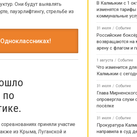
В Калмыкии с 1 ок
уктур. Они будут выявлять
изменятся тарифы
те, пауэрлифтингу, стрельбе из
коммунальные усл
31 июля
Событие
Российские боксё
 Одноклассниках!
возвращаются на
арену с флагом и 
1 августа
Событие
Что изменится для
Калмыкии с сегод
рошло
31 июля
Событие
 по
Глава Мирненског
опровергла слухи 
тике.
посёлке
31 июля
Событие
 соревнованиях приняли участие
Прокуратура Калм
также из Крыма, Луганской и
направила в суд д