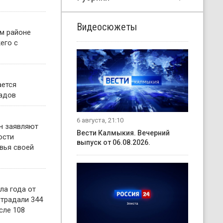
Видеосюжеты
м районе
его с
ается
садов
6 августа, 21:10
н заявляют
Вести Калмыкия. Вечерний
ости
выпуск от 06.08.2026.
вья своей
ла года от
страдали 344
сле 108