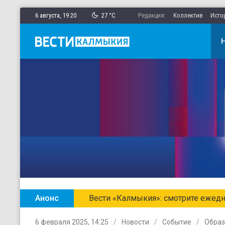
6 августа,
19
:
20
27 °C
Редакция:
Коллектив
Исто
Анонс
Вести «Калмыкия»: смотрите ежедн
6 февраля 2025, 14:25
Новости
Событие
Образ