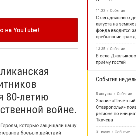
11:22
Событие
С сегодняшнего дн
августа на землях
 на YouTube!
фонда вводится за
пребывание гражд
13:35
Событие
В селе Джалыково
приёму гостей
бликанская
События недел
итников
я 80-летию
5 августа
Событие
Звание «Почётный
ственной войне.
Ставрополья» появ
регионе по инициа
Ткачева
 Героям, которые защищали нашу
ветеранов боевых действий
31 июля
Событие