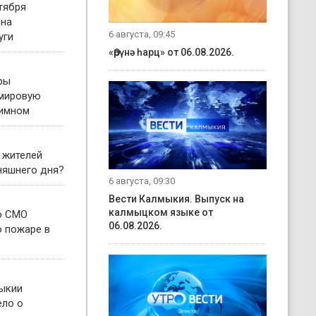
тября
 на
6 августа, 09:45
уги
«Өрүнә һарц» от 06.08.2026.
ры
 мировую
гимном
 жителей
няшнего дня?
6 августа, 09:30
Вести Калмыкия. Выпуск на
калмыцком языке от
о СМО
06.08.2026.
о пожаре в
ыкии
ело о