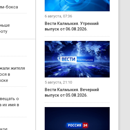
им-бокса
6 августа, 07:36
Вести Калмыкия. Утренний
еньше
выпуск от 06.08.2026.
боту
жали жителя
ося в
ыске
5 августа, 21:10
Вести Калмыкия. Вечерний
выпуск от 05.08.2026.
овещать о
 их имя в
ское