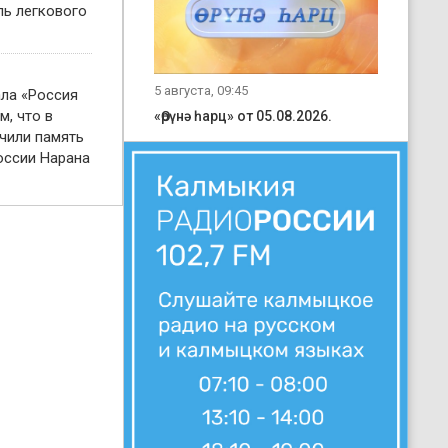
ль легкового
5 августа, 09:45
ала «Россия
м, что в
«Өрүнә һарц» от 05.08.2026.
чили память
оссии Нарана