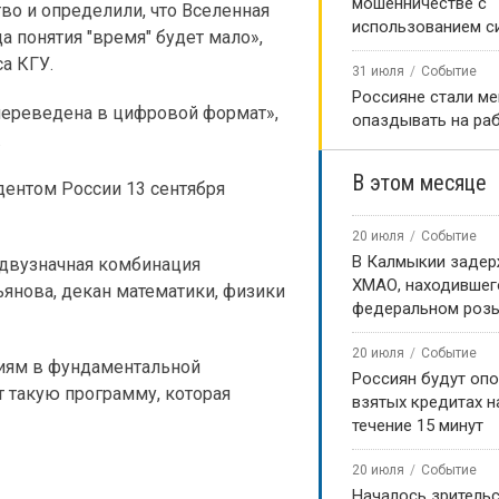
мошенничестве с
о и определили, что Вселенная
использованием с
да понятия "время" будет мало»,
а КГУ.
31 июля
Событие
Россияне стали м
переведена в цифровой формат»,
опаздывать на ра
.
В этом месяце
дентом России 13 сентября
20 июля
Событие
В Калмыкии задер
то двузначная комбинация
ХМАО, находившег
ьянова, декан математики, физики
федеральном роз
20 июля
Событие
ытиям в фундаментальной
Россиян будут оп
 такую программу, которая
взятых кредитах на
течение 15 минут
20 июля
Событие
Началось зритель