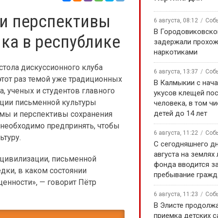
ли перспективы
6 августа, 08:12
Соб
В Городовиковско
ка в республике
задержали прохож
наркотиками
 стола дискуссионного клуба
6 августа, 13:37
Соб
этот раз темой уже традиционных
В Калмыкии с нача
, ученых и студентов главного
укусов клещей по
диции письменной культуры
человека, в том чи
детей до 14 лет
емы и перспективы сохранения
 необходимо предпринять, чтобы
6 августа, 11:22
Соб
ьтуру.
С сегодняшнего дн
августа на землях
 цивилизации, письменной
фонда вводится за
дки, в каком состоянии
пребывание гражд
ценности», — говорит Пётр
6 августа, 11:23
Соб
В Элисте продолж
приемка детских 