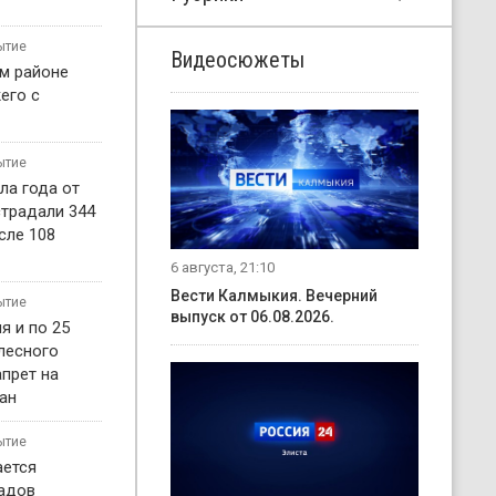
ытие
Видеосюжеты
м районе
его с
ытие
ла года от
страдали 344
сле 108
6 августа, 21:10
Вести Калмыкия. Вечерний
ытие
выпуск от 06.08.2026.
я и по 25
 лесного
прет на
ан
ытие
ается
садов