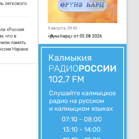
ль легкового
5 августа, 09:45
ала «Россия
м, что в
«Өрүнә һарц» от 05.08.2026.
чили память
оссии Нарана