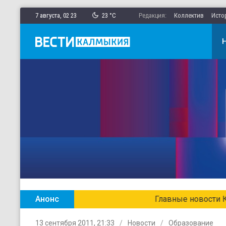
7 августа,
02
:
23
23 °C
Редакция:
Коллектив
Исто
Анонс
Главные новости Калмыкии в ежен
13 сентября 2011, 21:33
Новости
Образование