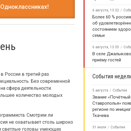
 Одноклассниках!
6 августа, 13:32
Соб
Более 60 % россия
об удовлетворённ
состоянием здоро
семьи
ень
6 августа, 13:35
Соб
В селе Джалыково
приёму гостей
в России в третий раз.
События недел
специальность. Без современной
на сфера деятельности.
5 августа
Событие
ольшее количество молодых
Звание «Почётный
Ставрополья» появ
регионе по инициа
ограммиста. Смотрим ли
Ткачева
ссия не охватывает столь широко
31 июля
Событие
и светлые головы умеющих