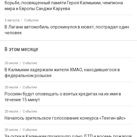
борьбе, посвященный памяти Героя Калмыкии, чемпиона
мира и Европы Санджи Каруева
5 августа
Событие
В Лагани автомобиль опрокинулся в кювет, пострадал один
человек
В этом месяце
20 июля
Событие
В Калмыкии задержали жителя ХМАО, находившегося в
федеральном розыске
20 июля
Событие
Россиян будут оповещать о взятых кредитах на их имя в
течение 15 минут
20 июля
Событие
Началось зрительское голосование конкурса «Теегин айс»
20 июля
Событие
За сутки в Калмыкии произошло одно ДТП и восемь пожаров