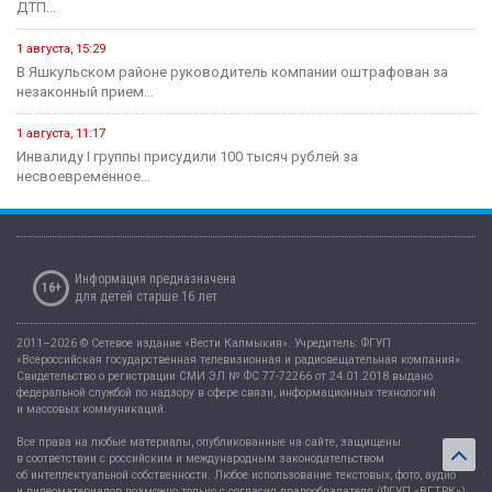
ДТП...
1 августа, 15:29
В Яшкульском районе руководитель компании оштрафован за
незаконный прием...
1 августа, 11:17
Инвалиду I группы присудили 100 тысяч рублей за
несвоевременное...
Информация предназначена
16+
для детей старше 16 лет
2011–2026 © Сетевое издание «Вести Калмыкия». Учредитель: ФГУП
«Всероссийская государственная телевизионная и радиовещательная компания».
Свидетельство о регистрации СМИ ЭЛ № ФС 77-72266 от 24.01.2018 выдано
федеральной службой по надзору в сфере связи, информационных технологий
и массовых коммуникаций.
Все права на любые материалы, опубликованные на сайте, защищены
в соответствии с российским и международным законодательством
об интеллектуальной собственности. Любое использование текстовых, фото, аудио
и видеоматериалов возможно только с согласия правообладателя (ФГУП «ВГТРК»).