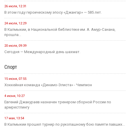
26 июля, 12:31
В этом году героическому эпосу «Джангар» — 585 лет.
24 июля, 12:29
В Калмыкии, в Национальной библиотеке им. А. Амур-Санана,
прошла...
20 июля, 09:39
Сегодня — Международный день шахмат.
Спорт
15 июня, 07:55
Хоккейная команда «Динамо-Элиста» - Чемпион
4 июня, 10:27
Евгений Джакураев назначен тренером сборной России по
армрестлингу
17 мая, 13:54
В Калмыкии прошел турнир по рукопашному бою памяти павших...