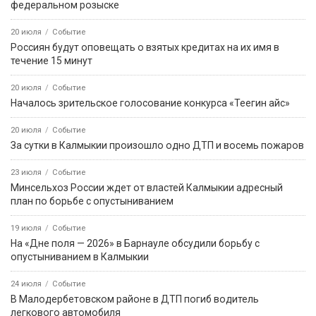
федеральном розыске
20 июля
Событие
Россиян будут оповещать о взятых кредитах на их имя в
течение 15 минут
20 июля
Событие
Началось зрительское голосование конкурса «Теегин айс»
20 июля
Событие
За сутки в Калмыкии произошло одно ДТП и восемь пожаров
23 июля
Событие
Минсельхоз России ждет от властей Калмыкии адресный
план по борьбе с опустыниванием
19 июля
Событие
На «Дне поля — 2026» в Барнауле обсудили борьбу с
опустыниванием в Калмыкии
24 июля
Событие
В Малодербетовском районе в ДТП погиб водитель
легкового автомобиля