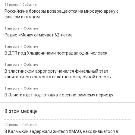
31 июля
Событие
Российские боксёры возвращаются на мировую арену с
флагом и гимном
1 августа
Событие
Радио «Маяк» отмечает 62-летие
1 августа
Событие
В ДТП под Ульдючинами пострадал один человек
1 августа
Событие
В элистинском аэропорту начался финальный этап
капитального ремонта взлетно-посадочной полосы
1 августа
Событие
В Элисте идёт подготовка к осенне-зимнему периоду
В этом месяце
20 июля
Событие
В Калмыкии задержали жителя ХМАО, находившегося в