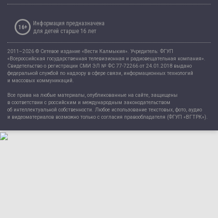
Информация предназначена
16+
для детей старше 16 лет
2011–2026 © Сетевое издание «Вести Калмыкия». Учредитель: ФГУП
«Всероссийская государственная телевизионная и радиовещательная компания».
Свидетельство о регистрации СМИ ЭЛ № ФС 77-72266 от 24.01.2018 выдано
федеральной службой по надзору в сфере связи, информационных технологий
и массовых коммуникаций.
Все права на любые материалы, опубликованные на сайте, защищены
в соответствии с российским и международным законодательством
об интеллектуальной собственности. Любое использование текстовых, фото, аудио
и видеоматериалов возможно только с согласия правообладателя (ФГУП «ВГТРК»).