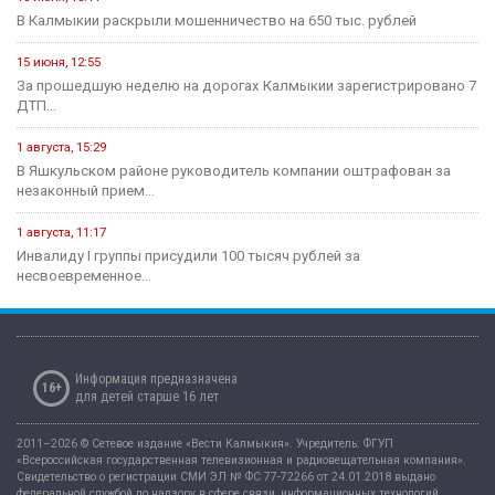
В Калмыкии раскрыли мошенничество на 650 тыс. рублей
15 июня, 12:55
За прошедшую неделю на дорогах Калмыкии зарегистрировано 7
ДТП...
1 августа, 15:29
В Яшкульском районе руководитель компании оштрафован за
незаконный прием...
1 августа, 11:17
Инвалиду I группы присудили 100 тысяч рублей за
несвоевременное...
Информация предназначена
16+
для детей старше 16 лет
2011–2026 © Сетевое издание «Вести Калмыкия». Учредитель: ФГУП
«Всероссийская государственная телевизионная и радиовещательная компания».
Свидетельство о регистрации СМИ ЭЛ № ФС 77-72266 от 24.01.2018 выдано
федеральной службой по надзору в сфере связи, информационных технологий