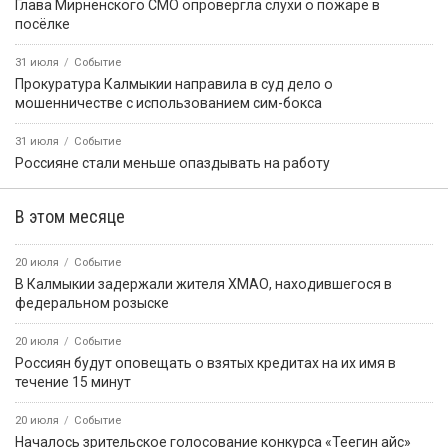
Глава Мирненского СМО опровергла слухи о пожаре в
посёлке
31 июля
Событие
Прокуратура Калмыкии направила в суд дело о
мошенничестве с использованием сим-бокса
31 июля
Событие
Россияне стали меньше опаздывать на работу
В этом месяце
20 июля
Событие
В Калмыкии задержали жителя ХМАО, находившегося в
федеральном розыске
20 июля
Событие
Россиян будут оповещать о взятых кредитах на их имя в
течение 15 минут
20 июля
Событие
Началось зрительское голосование конкурса «Теегин айс»