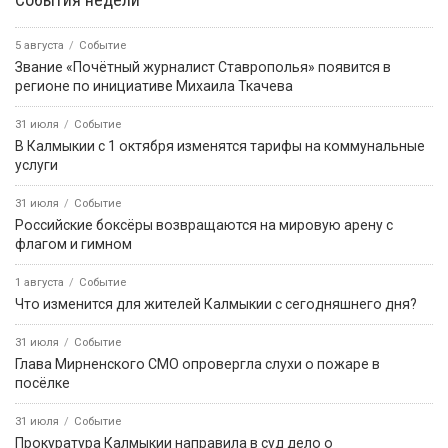
5 августа
Событие
Звание «Почётный журналист Ставрополья» появится в
регионе по инициативе Михаила Ткачева
31 июля
Событие
В Калмыкии с 1 октября изменятся тарифы на коммунальные
услуги
31 июля
Событие
Российские боксёры возвращаются на мировую арену с
флагом и гимном
1 августа
Событие
Что изменится для жителей Калмыкии с сегодняшнего дня?
31 июля
Событие
Глава Мирненского СМО опровергла слухи о пожаре в
посёлке
31 июля
Событие
Прокуратура Калмыкии направила в суд дело о