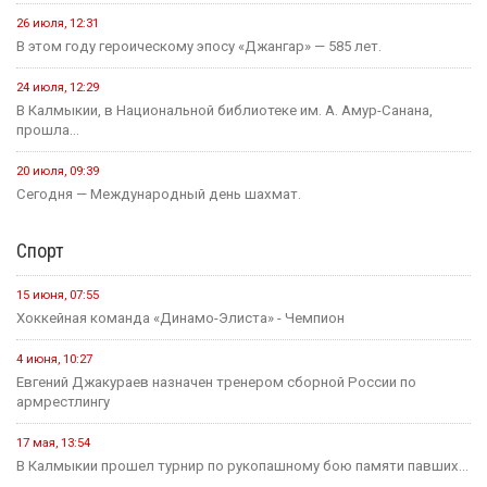
26 июля, 12:31
В этом году героическому эпосу «Джангар» — 585 лет.
24 июля, 12:29
В Калмыкии, в Национальной библиотеке им. А. Амур-Санана,
прошла...
20 июля, 09:39
Сегодня — Международный день шахмат.
Спорт
15 июня, 07:55
Хоккейная команда «Динамо-Элиста» - Чемпион
4 июня, 10:27
Евгений Джакураев назначен тренером сборной России по
армрестлингу
17 мая, 13:54
В Калмыкии прошел турнир по рукопашному бою памяти павших...