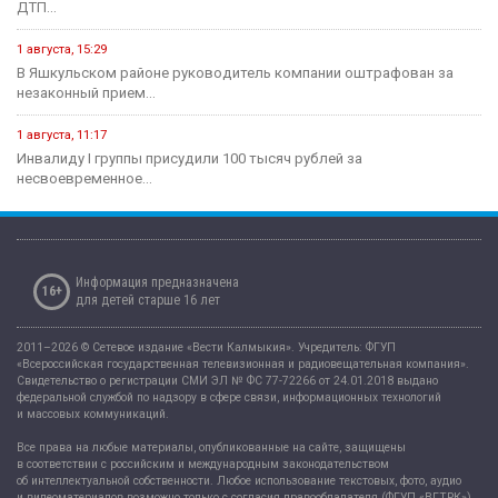
ДТП...
1 августа, 15:29
В Яшкульском районе руководитель компании оштрафован за
незаконный прием...
1 августа, 11:17
Инвалиду I группы присудили 100 тысяч рублей за
несвоевременное...
Информация предназначена
16+
для детей старше 16 лет
2011–2026 © Сетевое издание «Вести Калмыкия». Учредитель: ФГУП
«Всероссийская государственная телевизионная и радиовещательная компания».
Свидетельство о регистрации СМИ ЭЛ № ФС 77-72266 от 24.01.2018 выдано
федеральной службой по надзору в сфере связи, информационных технологий
и массовых коммуникаций.
Все права на любые материалы, опубликованные на сайте, защищены
в соответствии с российским и международным законодательством
об интеллектуальной собственности. Любое использование текстовых, фото, аудио
и видеоматериалов возможно только с согласия правообладателя (ФГУП «ВГТРК»).