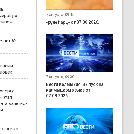
ры
7 августа, 09:45
 мировую
гимном
«Өрүнә һарц» от 07.08.2026.
чает 62-
чинами
еловек
7 августа, 09:30
Вести Калмыкия. Выпуск на
калмыцком языке от
опорту
07.08.2026.
й этап
нта взлетно-
сы
готовка к