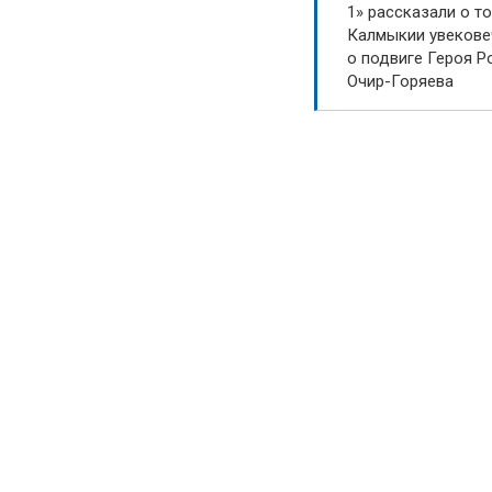
1» рассказали о то
Калмыкии увекове
о подвиге Героя Р
Очир-Горяева