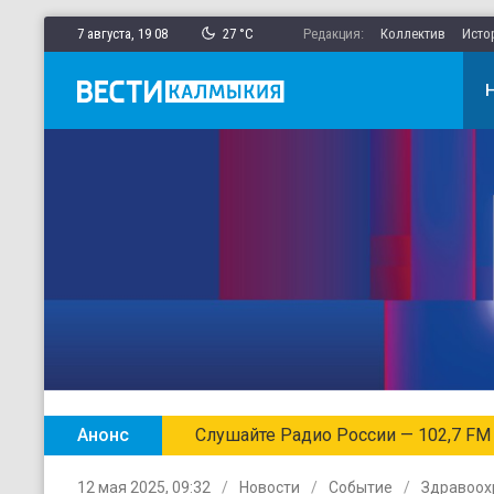
7 августа,
19
:
08
27 °C
Редакция:
Коллектив
Исто
Анонс
Слушайте Радио России — 102,7 FM
12 мая 2025, 09:32
Новости
Событие
Здравоох