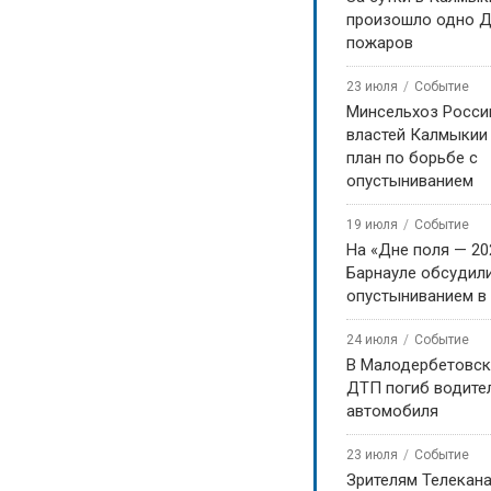
произошло одно Д
пожаров
23 июля
Событие
Минсельхоз Росси
властей Калмыкии
план по борьбе с
опустыниванием
19 июля
Событие
На «Дне поля — 20
Барнауле обсудили
опустыниванием в
24 июля
Событие
В Малодербетовск
ДТП погиб водите
автомобиля
23 июля
Событие
Зрителям Телекан