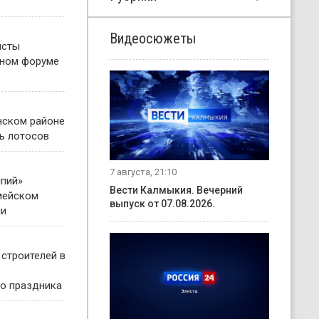
Видеосюжеты
исты
жном форуме
нском районе
ь лотосов
7 августа, 21:10
пий»
Вести Калмыкия. Вечерний
мейском
выпуск от 07.08.2026.
ни
 строителей в
о праздника