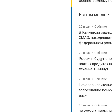
осенне-зимнему п
В этом месяце
20 июля
Событие
В Калмыкии задер
ХМАО, находившег
федеральном роз
20 июля
Событие
Россиян будут оп
взятых кредитах на
течение 15 минут
20 июля
Событие
Началось зритель
голосование конку
айс»
20 июля
Событие
За сутки в Калмык