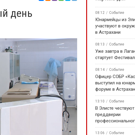
ый день
08:12
Событие
Юнармейцы из Эл
участвуют в окру
в Астрахани
08:13
Событие
Уже завтра в Лага
стартует Фестивал
08:14
Событие
Офицер СОБР «Кас
выступил на юнар
форуме в Астраха
13:10
Событие
В Элисте чествуют
преддверии
профессиональног
13:06
Событие