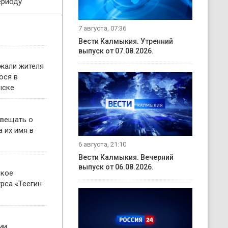
ериоду
7 августа, 07:36
Вести Калмыкия. Утренний
выпуск от 07.08.2026.
жали жителя
ося в
ыске
овещать о
 их имя в
6 августа, 21:10
Вести Калмыкия. Вечерний
выпуск от 06.08.2026.
ское
рса «Теегин
ии