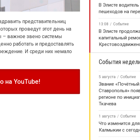
В Элисте водитель
пешеходов на пер
оздравить представительниц
13:08
Событие
оторых проведут этот день на
В Элисте продолж
ы – важное звено системы
капитальный ремо
енно работать и предоставлять
Крестовоздвиженс
еждение. И среди них немало
События недел
5 августа
Событие
 на YouTube!
Звание «Почётный
Ставрополья» появ
регионе по инициа
Ткачева
1 августа
Событие
Что изменится для
Калмыкии с сегод