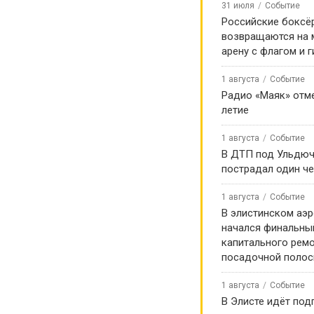
31 июля
Событие
Российские боксё
возвращаются на
арену с флагом и 
1 августа
Событие
Радио «Маяк» отме
летие
1 августа
Событие
В ДТП под Ульдю
пострадал один ч
1 августа
Событие
В элистинском аэр
начался финальны
капитального ремо
посадочной поло
1 августа
Событие
В Элисте идёт под