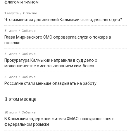
флагом и гимном
1 августа
Событие
Что изменится для жителей Калмыкии с сегодняшнего дня?
31 июля
Событие
Глава Мирненского СМО опровергла слухи о пожаре в
посёлке
31 июля
Событие
Прокуратура Калмыкии направила в суд дело о
мошенничестве с использованием сим-бокса
31 июля
Событие
Россияне стали меньше опаздывать на работу
В этом месяце
20 июля
Событие
В Калмыкии задержали жителя ХМАО, находившегося в
федеральном розыске