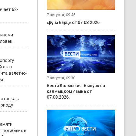
чает 62-
7 августа, 09:45
«Өрүнә һарц» от 07.08.2026.
чинами
еловек
опорту
й этап
нта взлетно-
7 августа, 09:30
сы
Вести Калмыкия. Выпуск на
калмыцком языке от
07.08.2026.
готовка к
ериоду
памяти
, погибших в