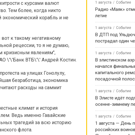
хитрости с курсами валют
1 августа
Событие
Радио «Маяк» отме
о. Тем более, когда никто
летие
й экономический корабль и не
1 августа
Событие
В ДТП под Ульдю
 вот к такому негативному
пострадал один ч
ьной рецессии, то я не думаю,
им кризисным явлениям",
1 августа
Событие
О \'\'Банк ВТБ\'\' Андрей Костин.
В элистинском аэр
начался финальны
капитального ремо
ротеста на улицах Гонолулу,
посадочной поло
йшая безработица, экономика
 считают расходы на саммит
1 августа
Событие
В Элисте идёт под
осенне-зимнему п
естные климат и история
лем. Ведь именно Гавайские
1 августа
Событие
льных трагедий за всю историю
1 августа — День 
нского флота.
российских воинов