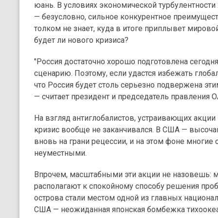
юань. В условиях экономической турбулентности 
— безусловно, сильное конкурентное преимуществ
толком не знает, куда в итоге приплывет мирово
будет ли нового кризиса?
"Россия достаточно хорошо подготовлена сегодня
сценарию. Поэтому, если удастся избежать глобал
что Россия будет столь серьезно подвержена эт
— считает президент и председатель правления ОА
На взгляд антиглобалистов, устраивающих акции п
кризис вообще не заканчивался. В США — высоча
вновь на грани рецессии, и на этом фоне многие
неуместными.
Впрочем, масштабными эти акции не назовешь: м
располагают к спокойному способу решения проб
острова стали местом одной из главных национа
США — неожиданная японская бомбежка тихоокеа