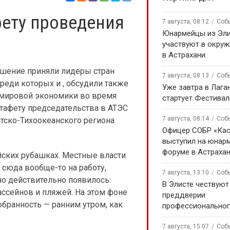
фету проведения
7 августа, 08:12
Соб
Юнармейцы из Эл
участвуют в окру
в Астрахани
ешение приняли лидеры стран
7 августа, 08:13
Соб
среди которых и , обсудили также
Уже завтра в Лага
 мировой экономики во время
стартует Фестивал
стафету председательства в АТЭС
7 августа, 08:14
Соб
атско-Тихоокеанского региона
Офицер СОБР «Кас
выступил на юнар
форуме в Астраха
йских рубашках. Местные власти
 сюда вообще-то на работу,
7 августа, 13:10
Соб
но действительно появилось:
В Элисте чествуют
ассейнов и пляжей. На этом фоне
преддверии
ранность — ранним утром, как
профессиональног
7 августа, 15:07
Соб