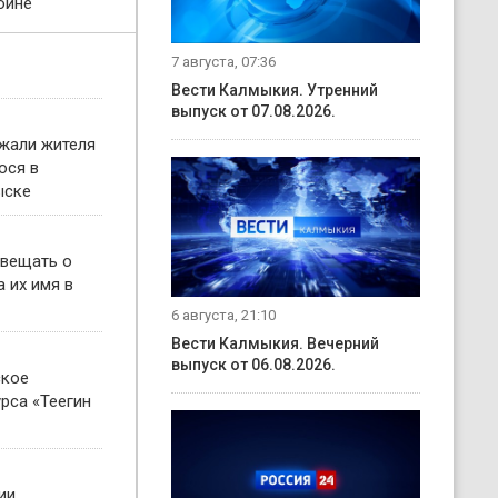
ойне
7 августа, 07:36
Вести Калмыкия. Утренний
выпуск от 07.08.2026.
жали жителя
ося в
ыске
овещать о
 их имя в
6 августа, 21:10
Вести Калмыкия. Вечерний
выпуск от 06.08.2026.
ское
рса «Теегин
ии