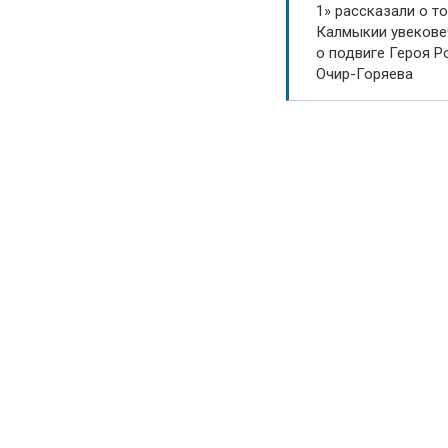
, и занял второе место. Конечно,
1» рассказали о то
Калмыкии увекове
ремени уделять тренировкам,
о подвиге Героя Р
уже в следующем году Егор
Очир-Горяева
го, прежде всего, дань уважения
ппу Вконтакте!