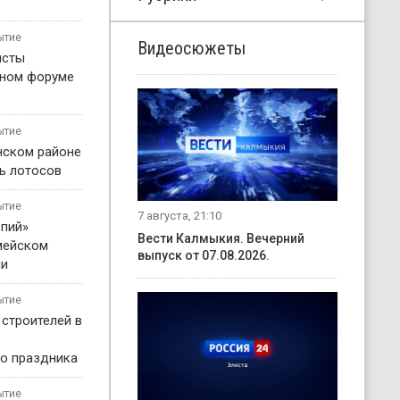
ытие
Видеосюжеты
исты
жном форуме
ытие
нском районе
ь лотосов
ытие
7 августа, 21:10
пий»
Вести Калмыкия. Вечерний
мейском
выпуск от 07.08.2026.
ни
ытие
 строителей в
о праздника
ытие