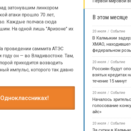
Первой мировой в
 над затонувшим линкором
кой атаки прошло 70 лет,
В этом месяце
иво. Каждые полчаса сюда
шим. На одной лишь "Аризоне" их
20 июля
Событие
В Калмыкии задер
ХМАО, находившег
 На проведении саммита АТЭС
федеральном роз
 году он — во Владивостоке. Там,
 порой приходится возводить
20 июля
Событие
Россиян будут оп
щный импульс, которого так давно
взятых кредитах на
течение 15 минут
20 июля
Событие
 Одноклассниках!
Началось зритель
голосование конку
айс»
20 июля
Событие
За сутки в Калмык