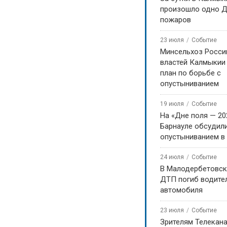
ской борьбе
произошло одно Д
пожаров
а лучшими стали
23 июля
Событие
Минсельхоз Росси
властей Калмыкии
план по борьбе с
опустыниванием
оев. По их итогам и была
19 июля
Событие
и Виктора Мангашова, из года
На «Дне поля — 20
Барнауле обсудили
лучше. Ежегодно этот турнир
опустыниванием в
публики, что позволяет ребятам
24 июля
Событие
В Малодербетовск
. В этом году в 13 весовых
ДТП погиб водите
стати, помимо традиционных
автомобиля
денежные призы.
23 июля
Событие
оя — Егор Лукшанов, названный
Зрителям Телекан