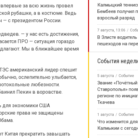
Калмыцкий теннис
, впервые за всю жизнь провел
Бембеев получил 
ской рубашке, а в костюме. Ведь
взрослый разряд
ч — с президентом России.
7 августа, 13:06
Соб
дведев. — у нас есть достижения,
В Элисте водитель
асается ПРО — ситуация гораздо
пешеходов на пер
предлагают. Мы в ближайшее время
События недел
АТЭС американский лидер спешит
5 августа
Событие
 обычно, ослепительно улыбается,
Звание «Почётный
 протокольные любезности.
Ставрополья» появ
бвинил Пекин в воровстве.
регионе по инициа
Ткачева
дь для экономики США
торские права не защищены
1 августа
Событие
Обама.
Что изменится для
Калмыкии с сегод
от Китая прекратить завышать