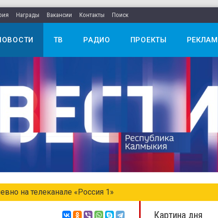
рия
Награды
Вакансии
Контакты
Поиск
НОВОСТИ
ТВ
РАДИО
ПРОЕКТЫ
РЕКЛАМ
едельном выпуске «Местное время. Воскресенье»
Картина дня