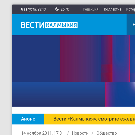
8 августа,
23
:
13
25 °C
Редакция:
Коллектив
Исто
Анонс
Главные новости Калмыкии в ежен
14 ноября 2011, 17:31
Новости
Общество