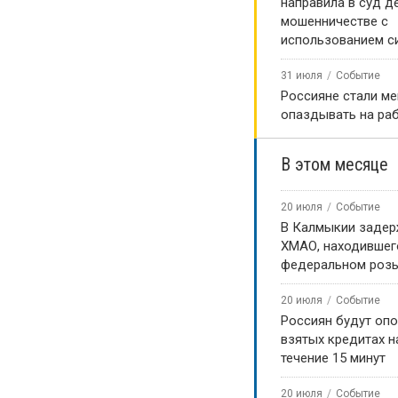
направила в суд д
мошенничестве с
использованием с
31 июля
Событие
Россияне стали м
опаздывать на ра
В этом месяце
20 июля
Событие
В Калмыкии задер
ХМАО, находившег
федеральном роз
20 июля
Событие
Россиян будут оп
взятых кредитах на
течение 15 минут
20 июля
Событие