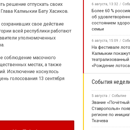
ть решение отпускать своих
6 августа, 13:32
Соб
Более 60 % россия
л Глава Калмыкии Бату Хасиков.
об удовлетворённ
состоянием здоро
 сохранивших свое действие
семьи
тории всей республики работают
тавители уполномоченных
6 августа, 15:09
Соб
ра.
На фестивале лото
Калмыкии покажу
ое соблюдение масочного
театрализованный
щественных местах, а также
«Рождение лотоса
ий. Исключение коснулось
нь голосования 13 сентября
События недел
5 августа
Событие
Звание «Почётный
Ставрополья» появ
регионе по инициа
Ткачева