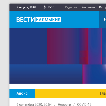
7 августа,
10
:
01
35 °C
Редакция:
Коллектив
Исто
Анонс
Главные новости Калмыкии в ежен
6 сентября 2020, 20:54
Новости
COVID-19