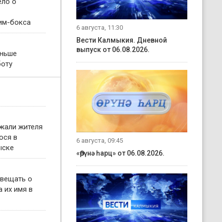
ело о
им-бокса
6 августа, 11:30
Вести Калмыкия. Дневной
выпуск от 06.08.2026.
еньше
боту
жали жителя
ося в
6 августа, 09:45
ыске
«Өрүнә һарц» от 06.08.2026.
овещать о
 их имя в