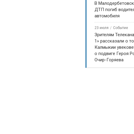
В Малодербетовск
ДТП погиб водите
автомобиля
23 июля
Событие
Зрителям Телекан
1» рассказали о то
Калмыкии увекове
о подвиге Героя Р
Очир-Горяева