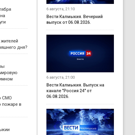
6 августа, 21:10
тября
 на
Вести Калмыкия. Вечерний
уги
выпуск от 06.08.2026.
 жителей
няшнего дня?
ры
 мировую
6 августа, 21:00
гимном
Вести Калмыкия. Выпуск на
канале "Россия 24" от
06.08.2026.
о СМО
о пожаре в
ыкии