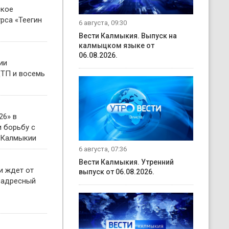
ское
рса «Теегин
6 августа, 09:30
Вести Калмыкия. Выпуск на
калмыцком языке от
06.08.2026.
ии
ТП и восемь
26» в
 борьбу с
 Калмыкии
6 августа, 07:36
Вести Калмыкия. Утренний
и ждет от
выпуск от 06.08.2026.
 адресный