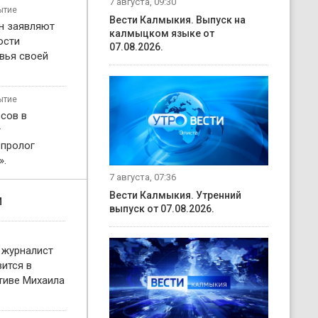
7 августа, 09:30
ытие
Вести Калмыкия. Выпуск на
н заявляют
калмыцком языке от
ости
07.08.2026.
вья своей
ытие
сов в
т
 пролог
».
7 августа, 07:36
Вести Калмыкия. Утренний
и
выпуск от 07.08.2026.
 журналист
ится в
тиве Михаила