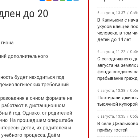
длен до 20
6 августа, 13:37
Соб
В Калмыкии с нача
укусов клещей по
человека, в том чи
детей до 14 лет
гиона.
6 августа, 11:22
Соб
ний дополнительного
С сегодняшнего дн
августа на землях
фонда вводится за
ность будет находиться под
пребывание гражд
демиологических требований.
6 августа, 13:38
Соб
Постирали джинсы
разования в очном формате не
тысячной купюрой
и работают в дистанционном
бный год. Однако, от родителей
6 августа, 13:35
Соб
 очно. На прошедшем оперштабе
В селе Джалыково
нтересы детей, их родителей и
приёму гостей
 учебного процесса. Даём