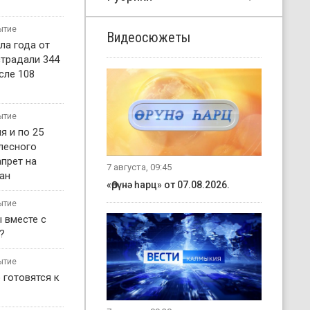
ытие
Видеосюжеты
ла года от
страдали 344
сле 108
ытие
я и по 25
 лесного
прет на
7 августа, 09:45
ан
«Өрүнә һарц» от 07.08.2026.
ытие
 вместе с
?
ытие
 готовятся к