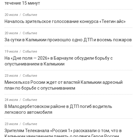
течение 15 минут
20 июля
Событие
Началось зрительское голосование конкурса «Теегин айс»
20 июля
Событие
За сутки в Калмыкии произошло одно ДТП и восемь пожаров
19 июля
Событие
На «Дне поля — 2026» в Барнауле обсудили борьбу с
опустыниванием в Калмыкии
23 июля
Событие
Минсельхоз России ждет от властей Калмыкии адресный
план по борьбе с опустыниванием
24 июля
Событие
В Малодербетовском районе в ДТП погиб водитель
легкового автомобиля
23 июля
Событие
Зрителям Телеканала «Россия 1» рассказали о том, что в
Калмыкии увековечили память о подвиге Героя России