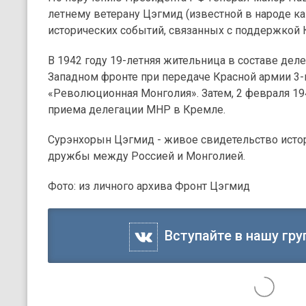
летнему ветерану Цэгмид (известной в народе ка
исторических событий, связанных с поддержкой 
В 1942 году 19-летняя жительница в составе дел
Западном фронте при передаче Красной армии 3-
«Революционная Монголия». Затем, 2 февраля 194
приема делегации МНР в Кремле.
Сурэнхорын Цэгмид - живое свидетельство исто
дружбы между Россией и Монголией.
Фото: из личного архива Фронт Цэгмид
Вступайте в нашу гру
7 апреля 2025, 10:33
Новости
Событие
Спорт