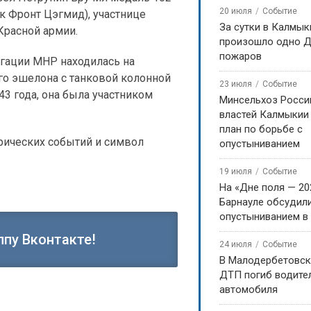
20 июля
Событие
к Фронт Цэгмид), участнице
За сутки в Калмык
Красной армии.
произошло одно Д
пожаров
егации МНР находилась на
го эшелона с танковой колонной
23 июля
Событие
3 года, она была участником
Минсельхоз Росси
властей Калмыкии
план по борьбе с
рических событий и символ
опустыниванием
19 июля
Событие
На «Дне поля — 20
Барнауле обсудили
опустыниванием в
ппу Вконтакте!
24 июля
Событие
В Малодербетовск
ДТП погиб водите
автомобиля