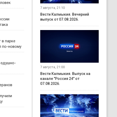
еловек
7 августа, 21:10
Вести Калмыкия. Вечерний
оссии
выпуск от 07.08.2026.
йгака
 в парке
л по-новому
оздушно-
7 августа, 21:00
Вести Калмыкия. Выпуск на
канале "Россия 24" от
07.08.2026.
теранов
лучили
ду