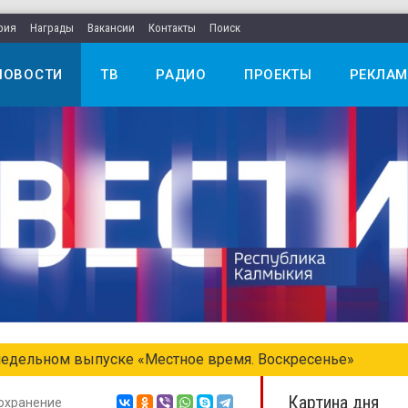
рия
Награды
Вакансии
Контакты
Поиск
НОВОСТИ
ТВ
РАДИО
ПРОЕКТЫ
РЕКЛАМ
едельном выпуске «Местное время. Воскресенье»
Картина дня
охранение