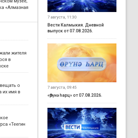
нском музее,
ка «Алмазная
7 августа, 11:30
Вести Калмыкия. Дневной
выпуск от 07.08.2026.
жали жителя
ося в
ыске
овещать о
7 августа, 09:45
 их имя в
«Өрүнә һарц» от 07.08.2026.
ское
рса «Теегин