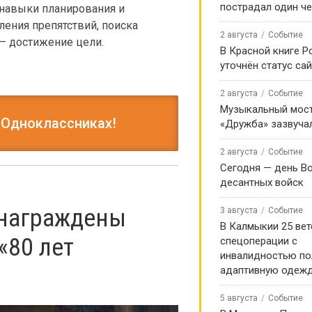
пострадал один ч
 навыки планирования и
ления препятствий, поиска
2 августа
Событие
 – достижение цели.
В Красной книге Р
уточнён статус са
2 августа
Событие
Музыкальный мост
 Одноклассниках!
«Дружба» зазвуча
2 августа
Событие
Сегодня — день В
десантных войск
 награждены
3 августа
Событие
В Калмыкии 25 ве
80 лет
спецоперации с
инвалидностью по
адаптивную одеж
5 августа
Событие