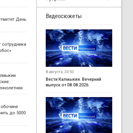
Видеосюжеты
отметят День
т сотрудника
обос»
8 августа, 20:50
алмыкии
Вести Калмыкия. Вечерний
ские:
выпуск от 08.08.2026.
еннолетняя
о обочине
чить до 5000