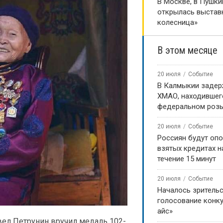
В Москве, в Пушки
открылась выстав
колесница»
В этом месяце
20 июля
Событие
В Калмыкии задер
ХМАО, находившег
федеральном роз
20 июля
Событие
Россиян будут оп
взятых кредитах на
течение 15 минут
20 июля
Событие
Началось зритель
голосование конку
айс»
ел Петрунин вручил медаль 102-