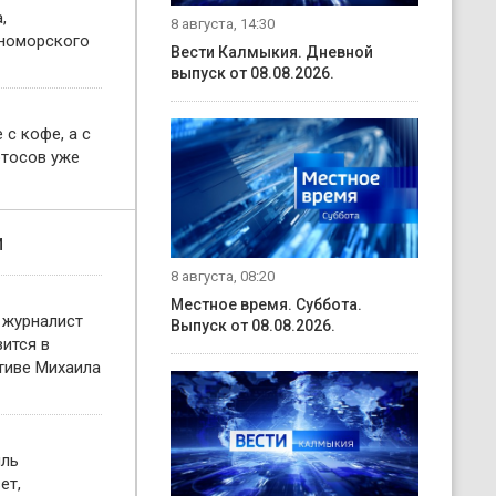
,
8 августа, 14:30
номорского
Вести Калмыкия. Дневной
выпуск от 08.08.2026.
 с кофе, а с
отосов уже
и
8 августа, 08:20
Местное время. Суббота.
 журналист
Выпуск от 08.08.2026.
ится в
тиве Михаила
иль
ет,