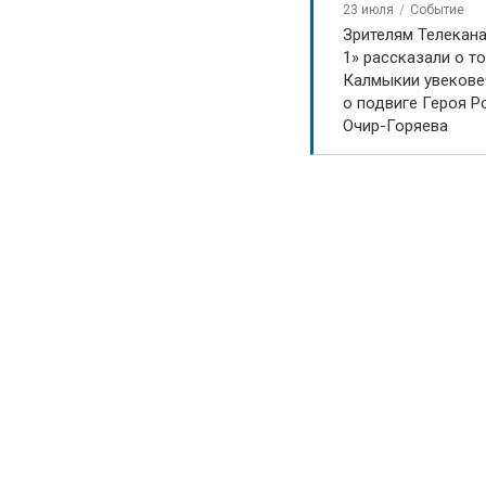
23 июля
Событие
Зрителям Телекан
1» рассказали о то
 по греко-
Калмыкии увекове
о подвиге Героя Р
 Вячеслава
Очир-Горяева
айонов республики,
ии - Алании, Дагестана,
учили дипломы, медали и
е письма.
спитаннику «ЛДЮСШ имени В.Г