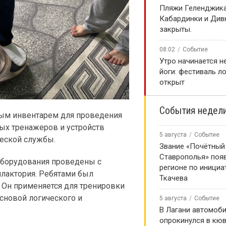
️Пляжи Геленджика
Кабардинки и Див
закрыты.
08:02
Событие
Утро начинается не
йоги: фестиваль л
открыт
События недел
ным инвентарем для проведения
ых тренажеров и устройств
5 августа
Событие
еской службы.
Звание «Почётный
Ставрополья» появ
оборудования проведены с
регионе по инициа
лактория. Ребятами был
Ткачева
 Он применяется для тренировки
сновой логического и
5 августа
Событие
В Лагани автомоб
опрокинулся в кюв