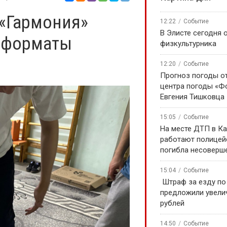
 «Гармония»
12:22
Событие
В Элисте сегодня 
 форматы
физкультурника
12:20
Событие
Прогноз погоды о
центра погоды «Ф
Евгения Тишковца
15:05
Событие
На месте ДТП в К
работают полицей
погибла несоверш
15:04
Событие
️ Штраф за езду п
предложили увели
рублей
14:50
Событие