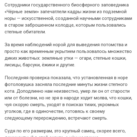
Сотрудники государственного биосферного заповедника
«Чёрные земли» запечатлели кадры жизни из подземной
норы — искусственной, созданной научными сотрудниками
в старом заброшенном колодце, которым пользовались
степные обитатели.
За время наблюдений норой для выведения потомства и
просто как временным укрытием пользовалось множество
диких животных: земляные утки — огари, степные кошки,
лисицы, барсуки, ёжики и другие.
Последняя проверка показала, что установленная в норе
фотоловушка засняла последние минуты жизни степного
кота. Доподлинно нам неизвестно, умер ли он от старости
или от болезни, но не зря в народе ходит молва, что кошки,
чуя скорую смерть, уходят в поисках тихих, укромных
уголков, где в одиночестве, готовясь к своему
следующему перерождению, встречают смерть.
Судя по его размерам, это крупный самец, скорее всего,