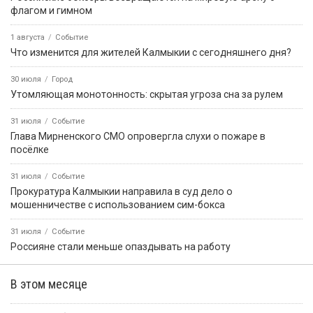
флагом и гимном
1 августа
Событие
Что изменится для жителей Калмыкии с сегодняшнего дня?
30 июля
Город
Утомляющая монотонность: скрытая угроза сна за рулем
31 июля
Событие
Глава Мирненского СМО опровергла слухи о пожаре в
посёлке
31 июля
Событие
Прокуратура Калмыкии направила в суд дело о
мошенничестве с использованием сим-бокса
31 июля
Событие
Россияне стали меньше опаздывать на работу
В этом месяце