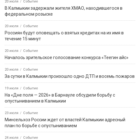
20 июля
Событие
В Калмыкии задержали жителя ХМАО, находившегося в
федеральном розыске
20 июля
Событие
Россиян будут оповещать о взятых кредитах на их имя в
течение 15 минут
20 июля
Событие
Началось зрительское голосование конкурса «Теегин айс»
20 июля
Событие
За сутки в Калмыкии произошло одно ДТП и восемь пожаров
19 июля
Событие
На «Дне поля — 2026» в Барнауле обсудили борьбу с
опустыниванием в Калмыкии
23 июля
Событие
Минсельхоз России ждет от властей Калмыкии адресный
план по борьбе с опустыниванием
24 июля
Событие