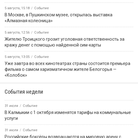
5 августа, 15:18
Событие
В Москве, в Пушкинском музее, открылась выставка
«Алмазная колесница»
5 августа, 12:56
Событие
Жителю Троицкого грозит уголовная ответственность за
кражу денег с помощью найденной сим-карты
5 августа, 13:05
Событие
Уже завтра во всех кинотеатрах страны состоится премьера
фильма о самом харизматичном жителе Белогорья —
«Колобок»
События недели
31 июля
Событие
В Калмыкии с 1 октября изменятся тарифы на коммунальные
услуги
31 июля
Событие
Российские боксёры возвращаются на мировую арену с