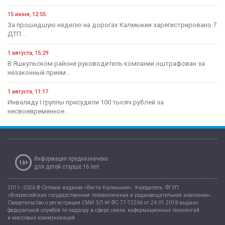
15 июня, 12:55
За прошедшую неделю на дорогах Калмыкии зарегистрировано 7
ДТП...
1 августа, 15:29
В Яшкульском районе руководитель компании оштрафован за
незаконный прием...
1 августа, 11:17
Инвалиду I группы присудили 100 тысяч рублей за
несвоевременное...
Информация предназначена
16+
для детей старше 16 лет
2011–2026 © Сетевое издание «Вести Калмыкия». Учредитель: ФГУП
«Всероссийская государственная телевизионная и радиовещательная компания».
Свидетельство о регистрации СМИ ЭЛ № ФС 77-72266 от 24.01.2018 выдано
федеральной службой по надзору в сфере связи, информационных технологий
и массовых коммуникаций.