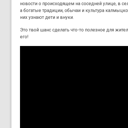
новости о происходящем на соседней улице, в се
а богатые традиции, обычаи и культура калмыцког
них узнают дети и внуки.
Это твой шанс сделать что-то полезное для жите
его!