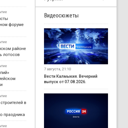
ытие
Видеосюжеты
исты
жном форуме
ытие
нском районе
ь лотосов
ытие
7 августа, 21:10
пий»
Вести Калмыкия. Вечерний
мейском
выпуск от 07.08.2026.
ни
ытие
 строителей в
о праздника
ытие