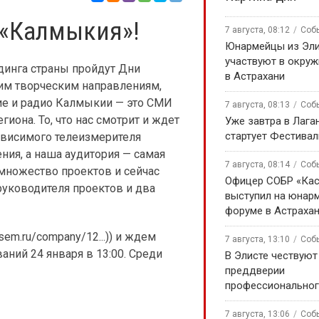
 «Калмыкия»!
7 августа, 08:12
Соб
Юнармейцы из Эл
участвуют в окру
инга страны пройдут Дни
в Астрахани
м творческим направлениям,
ие и радио Калмыкии — это СМИ
7 августа, 08:13
Соб
иона. То, что нас смотрит и ждет
Уже завтра в Лага
стартует Фестивал
ависимого телеизмерителя
ния, а наша аудитория — самая
7 августа, 08:14
Соб
множество проектов и сейчас
Офицер СОБР «Кас
уководителя проектов и два
выступил на юнар
форуме в Астраха
em.ru/company/12...)) и ждем
7 августа, 13:10
Соб
аний 24 января в 13:00. Среди
В Элисте чествуют
преддверии
профессиональног
7 августа, 13:06
Соб