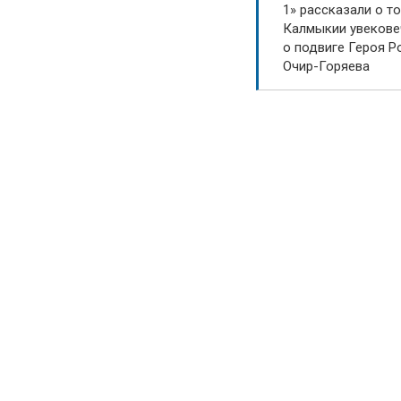
1» рассказали о то
Калмыкии увекове
о подвиге Героя Р
Очир-Горяева
ппу Вконтакте!