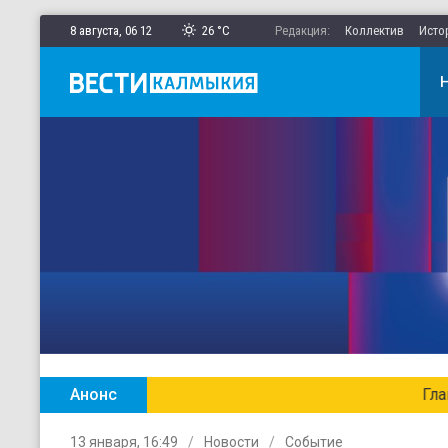
8 августа,
06
:
12
26 °C
Редакция:
Коллектив
Исто
Анонс
Главные новости Калмыкии в ежен
13 января, 16:49
Новости
Событие