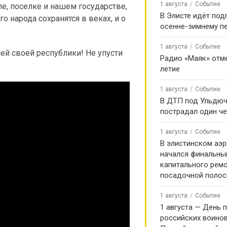
1 августа
Событие
ле, поселке и нашем государстве,
В Элисте идёт под
о народа сохранятся в веках, и о
осенне-зимнему п
1 августа
Событие
лей своей республики! Не упусти
Радио «Маяк» отме
летие
1 августа
Событие
В ДТП под Ульдю
пострадал один ч
1 августа
Событие
В элистинском аэр
начался финальны
капитального ремо
посадочной поло
1 августа
Событие
1 августа — День 
российских воинов