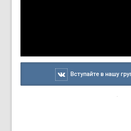
Вступайте в нашу гру
13 января, 16:41
Новости
Событие
90 лет подвигу генерала
Это был 1936 год. Высокогорный таджикский пос