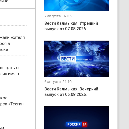
ойне
7 августа, 07:36
Вести Калмыкия. Утренний
выпуск от 07.08.2026.
жали жителя
ося в
ыске
овещать о
 их имя в
6 августа, 21:10
Вести Калмыкия. Вечерний
выпуск от 06.08.2026.
ское
рса «Теегин
ии