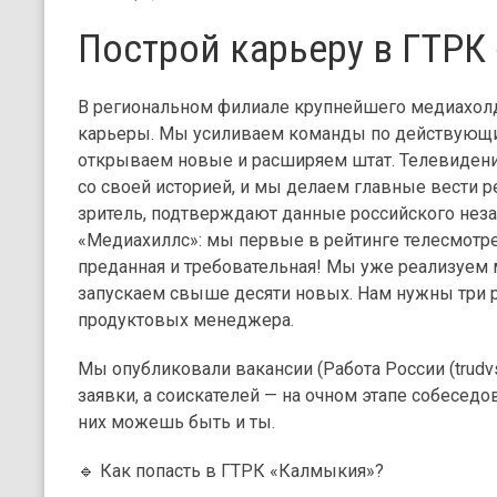
Построй карьеру в ГТРК
В региональном филиале крупнейшего медиахолд
карьеры. Мы усиливаем команды по действующи
открываем новые и расширяем штат. Телевиден
со своей историей, и мы делаем главные вести рег
зритель, подтверждают данные российского нез
«Медиахиллс»: мы первые в рейтинге телесмотре
преданная и требовательная! Мы уже реализуем 
запускаем свыше десяти новых. Нам нужны три р
продуктовых менеджера.
Мы опубликовали вакансии (Работа России (trudvs
заявки, а соискателей — на очном этапе собеседов
них можешь быть и ты.
🔹 Как попасть в ГТРК «Калмыкия»?