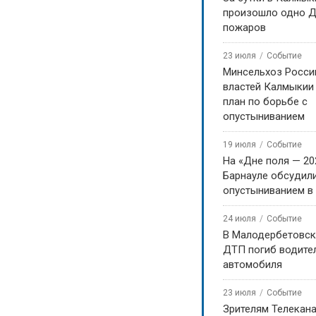
ерой Советского Союза Ока
произошло одно Д
пожаров
томки, чтобы вспомнить «Путь
име видеоконференции с
23 июля
Событие
Минсельхоз Росси
властей Калмыкии
план по борьбе с
опустыниванием
19 июля
Событие
На «Дне поля — 20
Барнауле обсудили
опустыниванием в
24 июля
Событие
В Малодербетовск
ДТП погиб водите
автомобиля
23 июля
Событие
Зрителям Телекан