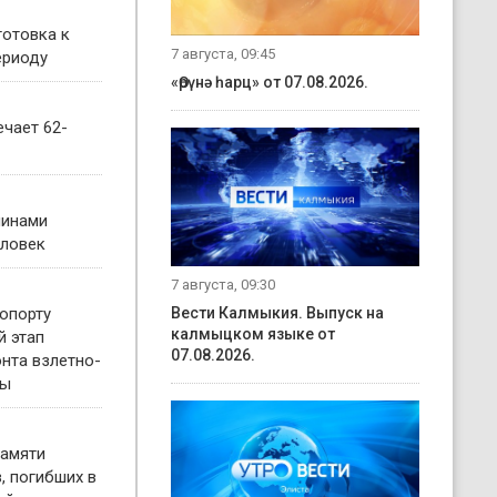
готовка к
7 августа, 09:45
ериоду
«Өрүнә һарц» от 07.08.2026.
чает 62-
чинами
еловек
7 августа, 09:30
опорту
Вести Калмыкия. Выпуск на
калмыцком языке от
й этап
07.08.2026.
нта взлетно-
сы
памяти
, погибших в