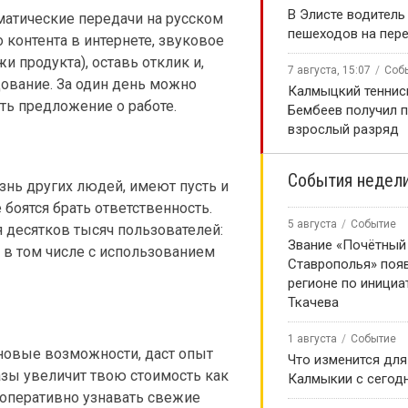
В Элисте водитель
матические передачи на русском
пешеходов на пер
контента в интернете, звуковое
 продукта), оставь отклик и,
7 августа, 15:07
Соб
дование. За один день можно
Калмыцкий теннис
ить предложение о работе.
Бембеев получил 
взрослый разряд
События недел
знь других людей, имеют пусть и
боятся брать ответственность.
5 августа
Событие
 десятков тысяч пользователей:
Звание «Почётный
 в том числе с использованием
Ставрополья» появ
регионе по инициа
Ткачева
1 августа
Событие
новые возможности, даст опыт
Что изменится для
азы увеличит твою стоимость как
Калмыкии с сегод
 оперативно узнавать свежие