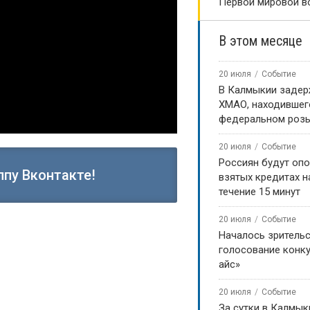
Первой мировой в
В этом месяце
20 июля
Событие
В Калмыкии задер
ХМАО, находившег
федеральном роз
20 июля
Событие
Россиян будут оп
ппу Вконтакте!
взятых кредитах на
течение 15 минут
20 июля
Событие
Началось зритель
голосование конку
 Городовикова.
айс»
20 июля
Событие
ёлок Мургаб отрезан от мира
За сутки в Калмык