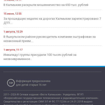
15 июня, 07:55
Хоккейная команда «Динамо-Элиста» - Чемпион
4 июня, 10:27
Евгений Джакураев назначен тренером сборной России по
армрестлингу
17 мая, 13:54
В Калмыкии прошел турнир по рукопашному бою памяти павших...
14 мая, 07:40
Сегодня стартует открытый городской турнир по боксу
Здравоохранение
16 июля, 13:06
Современные технологии на страже женского здоровья и
материнства
11 июля, 07:14
В рамках недели профилактики аллергических заболеваний в