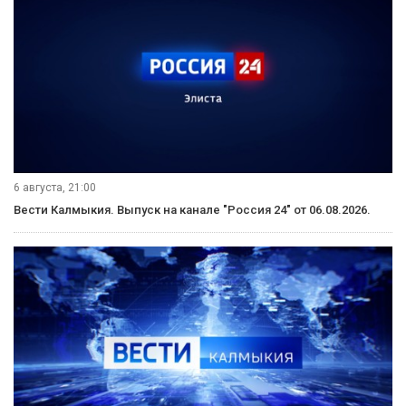
насколько они не равнодушны", — объяснил он.
Глава государства заверил, что работа по поддержке
ветеранов и решению социальных задач государством
будет продолжена.
Мэр Москвы Сергей Собянин рассказал, что в 2011 году
власти провели изучение условий жизни всех столичных
ветеранов, выяснив, в чем они нуждаются — лекарствах,
ремонте, бытовой технике и так далее. "Это не требует
больших средств, но требует кропотливой работы, к 7
ноября мы практически все просьбы ветеранов
удовлетворили", — сообщил градоначальник. Он добавил,
что существенно возросшую разовую выплату к празднику
в этом году получили ветераны войны и труженики тыла
— 202 тысячи человек.
Вступайте в нашу группу Вконтакте!