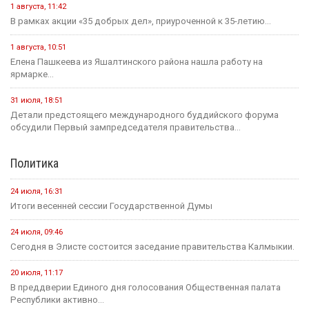
20 июля
Событие
Россиян будут оповещать о взятых кредитах на их имя в
течение 15 минут
20 июля
Событие
Началось зрительское голосование конкурса «Теегин айс»
20 июля
Событие
За сутки в Калмыкии произошло одно ДТП и восемь пожаров
19 июля
Событие
На «Дне поля — 2026» в Барнауле обсудили борьбу с
опустыниванием в Калмыкии
23 июля
Событие
Минсельхоз России ждет от властей Калмыкии адресный
план по борьбе с опустыниванием
24 июля
Событие
В Малодербетовском районе в ДТП погиб водитель
легкового автомобиля