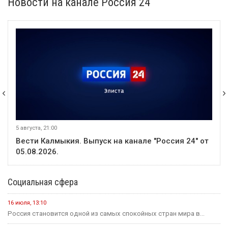
флагом и гимном
1 августа
Событие
Что изменится для жителей Калмыкии с сегодняшнего дня?
31 июля
Событие
Глава Мирненского СМО опровергла слухи о пожаре в
посёлке
31 июля
Событие
Прокуратура Калмыкии направила в суд дело о
мошенничестве с использованием сим-бокса
31 июля
Событие
Россияне стали меньше опаздывать на работу
В этом месяце
20 июля
Событие
В Калмыкии задержали жителя ХМАО, находившегося в
федеральном розыске