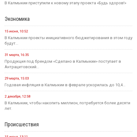
представить Калмыкию...
11 июля, 14:51
1,5 миллиона рублей на развитие школьных пространств и
инициатив...
Культура
31 июля, 10:17
Калмыкия готовится вновь принять гостей на Фестивале Лотосов.
26 июля, 12:31
В этом году героическому эпосу «Джангар» — 585 лет.
24 июля, 12:29
В Калмыкии, в Национальной библиотеке им. А. Амур-Санана,
прошла...
20 июля, 09:39
Сегодня — Международный день шахмат.
Спорт