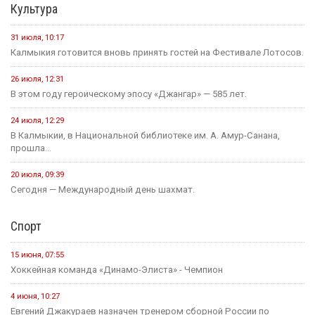
Социальная сфера
16 июля, 13:10
Россия становится одной из самых спокойных стран мира в...
1 августа, 11:42
В рамках акции «35 добрых дел», приуроченной к 35-летию...
1 августа, 10:51
Елена Пашкеева из Яшалтинского района нашла работу на
ярмарке...
31 июля, 18:51
Детали предстоящего международного буддийского форума
обсудили Первый зампредседателя правительства...
Политика
24 июля, 16:31
Итоги весенней сессии Государственной Думы