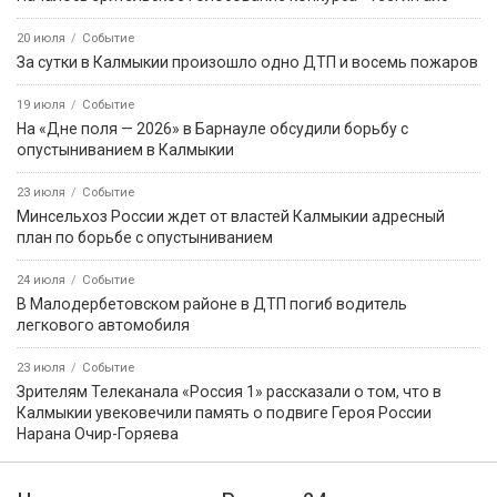
В Калмыкии с начала года от укусов клещей пострадали 344
человека, в том числе 108 детей до 14 лет
11:22
Событие
С сегодняшнего дня и по 25 августа на землях лесного фонда
вводится запрет на пребывание граждан
13:35
Событие
В селе Джалыково готовятся к приёму гостей
События недели
5 августа
Событие
Звание «Почётный журналист Ставрополья» появится в
регионе по инициативе Михаила Ткачева
31 июля
Событие
В Калмыкии с 1 октября изменятся тарифы на коммунальные
услуги
31 июля
Событие
Российские боксёры возвращаются на мировую арену с