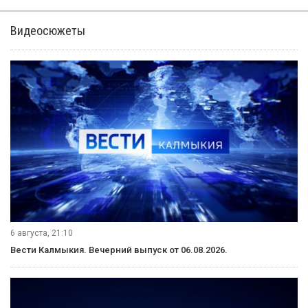
ветеранах
Президент России Дмитрий Медведев пообщался
с ветеранами Великой Отечественной войны. Встреча была
посвящена 70-летию легендарного парада 1941 года
на Красной площади.
По словам главы государства, за последние годы удалось
решить многие задачи по социальному обеспечению
ветеранов. Однако при средней неплохой ситуации
в различных регионах дела обстоят абсолютно по-
разному.
"В Москве все хорошо налажено, это один из примеров для
других регионов", — считает президент. При этом далеко
не все решают деньги, уверен Медведев. "Иногда очень
важно элементарное внимание, это зависит от конкретных
людей — руководителей регионов, муниципалитетов,