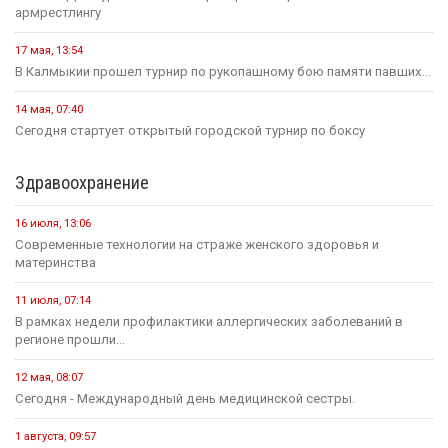
24 июля, 09:46
Сегодня в Элисте состоится заседание правительства Калмыкии.
20 июля, 11:17
В преддверии Единого дня голосования Общественная палата
Республики активно...
14 июля, 10:44
Выборная компания не за горами.
Образование
12 мая, 08:18
С сегодняшнего дня в России водятся новые правила
проведения...
25 июля, 10:43
Сегодня в стране завершается прием документов на основные
конкурсные...
21 июля, 16:04
Учитель из Ики-Бурульского района Басанг Хулхачеев готовится