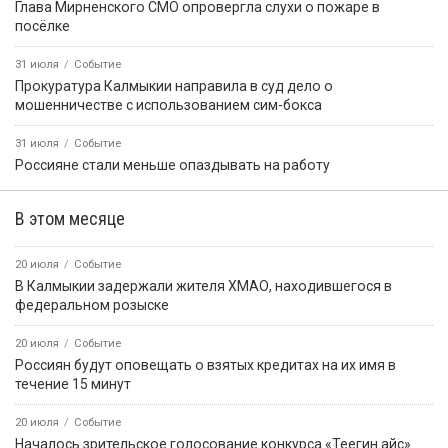
ПРИЁМНАЯ ПРЕЗИДЕНТА РОССИЙСКОЙ
ФЕДЕРАЦИИ В РЕСПУБЛИКЕ КАЛМЫКИЯ
Картина дня
08:12
Событие
В Городовиковском районе задержали прохожего с
наркотиками
11:23
Событие
В Элисте продолжается приемка детских садов
13:32
Событие
Более 60 % россиян заявляют об удовлетворённости
состоянием здоровья своей семьи
13:37
Событие