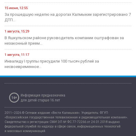
15 июня, 12:55
За прошедшую неделю на дорогах Калмыкии зарегистрировано 7
ДТП...
1 августа, 15:29
В Яшкульском районе руководитель компании оштрафован за
незаконный прием...
1 августа, 11:17
Инвалиду I группы присудили 100 тысяч рублей за
несвоевременное...
Информация предназначена
16+
для детей старше 16 лет
2011–2026 © Сетевое издание «Вести Калмыкия». Учредитель: ФГУП
«Всероссийская государственная телевизионная и радиовещательная компания».
Свидетельство о регистрации СМИ ЭЛ № ФС 77-72266 от 24.01.2018 выдано
федеральной службой по надзору в сфере связи, информационных технологий
и массовых коммуникаций.