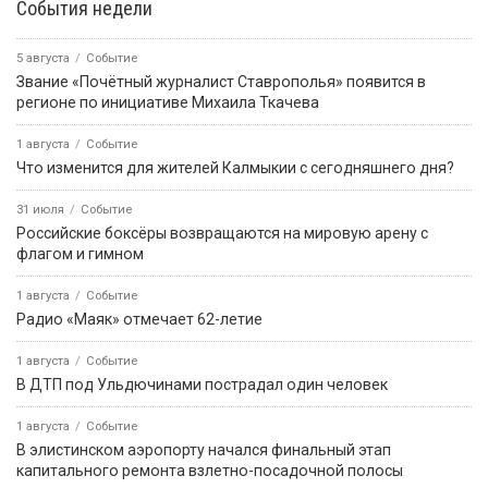
События недели
5 августа
Событие
Звание «Почётный журналист Ставрополья» появится в
регионе по инициативе Михаила Ткачева
1 августа
Событие
Что изменится для жителей Калмыкии с сегодняшнего дня?
31 июля
Событие
Российские боксёры возвращаются на мировую арену с
флагом и гимном
1 августа
Событие
Радио «Маяк» отмечает 62-летие
1 августа
Событие
В ДТП под Ульдючинами пострадал один человек
1 августа
Событие
В элистинском аэропорту начался финальный этап
капитального ремонта взлетно-посадочной полосы