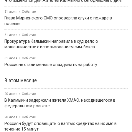
Что изменится для жителей Калмыкии с сегодняшнего дня?
31 июля
Событие
Глава Мирненского СМО опровергла слухи о пожаре в
посёлке
31 июля
Событие
Прокуратура Калмыкии направила в суд дело о
мошенничестве с использованием сим-бокса
31 июля
Событие
Россияне стали меньше опаздывать на работу
В этом месяце
20 июля
Событие
В Калмыкии задержали жителя ХМАО, находившегося в
федеральном розыске
20 июля
Событие
Россиян будут оповещать о взятых кредитах на их имя в
течение 15 минут