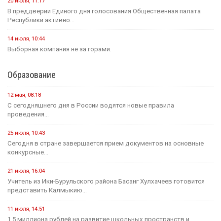
20 июля, 11:17
В преддверии Единого дня голосования Общественная палата
Республики активно...
14 июля, 10:44
Выборная компания не за горами.
Образование
12 мая, 08:18
С сегодняшнего дня в России водятся новые правила
проведения...
25 июля, 10:43
Сегодня в стране завершается прием документов на основные
конкурсные...
21 июля, 16:04
Учитель из Ики-Бурульского района Басанг Хулхачеев готовится
представить Калмыкию...
11 июля, 14:51
1,5 миллиона рублей на развитие школьных пространств и