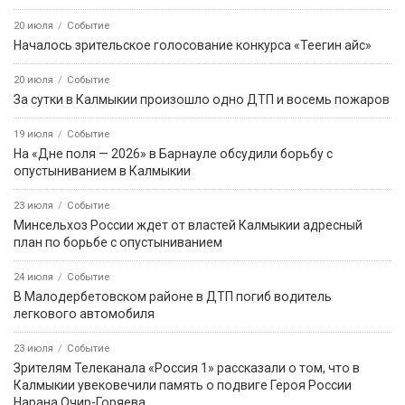
20 июля
Событие
Началось зрительское голосование конкурса «Теегин айс»
20 июля
Событие
За сутки в Калмыкии произошло одно ДТП и восемь пожаров
19 июля
Событие
На «Дне поля — 2026» в Барнауле обсудили борьбу с
опустыниванием в Калмыкии
23 июля
Событие
Минсельхоз России ждет от властей Калмыкии адресный
план по борьбе с опустыниванием
24 июля
Событие
В Малодербетовском районе в ДТП погиб водитель
легкового автомобиля
23 июля
Событие
Зрителям Телеканала «Россия 1» рассказали о том, что в
Калмыкии увековечили память о подвиге Героя России
Нарана Очир-Горяева