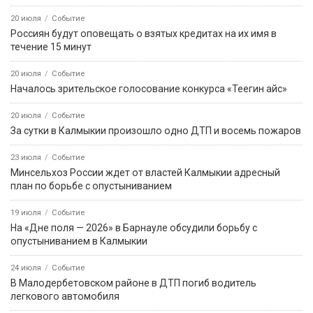
20 июля
Событие
Россиян будут оповещать о взятых кредитах на их имя в
течение 15 минут
20 июля
Событие
Началось зрительское голосование конкурса «Теегин айс»
20 июля
Событие
За сутки в Калмыкии произошло одно ДТП и восемь пожаров
23 июля
Событие
Минсельхоз России ждет от властей Калмыкии адресный
план по борьбе с опустыниванием
19 июля
Событие
На «Дне поля — 2026» в Барнауле обсудили борьбу с
опустыниванием в Калмыкии
24 июля
Событие
В Малодербетовском районе в ДТП погиб водитель
легкового автомобиля