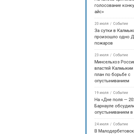
голосование конку
рсланг Дживлеев, тренирующиеся
айс»
Бадмаева, достойно выступили и
20 июля
Событие
кии на международной арене.
За сутки в Калмык
произошло одно Д
та РК
пожаров
23 июля
Событие
 на YouTube!
Минсельхоз Росси
властей Калмыкии
план по борьбе с
опустыниванием
19 июля
Событие
На «Дне поля — 20
Барнауле обсудили
опустыниванием в
24 июля
Событие
В Малодербетовск