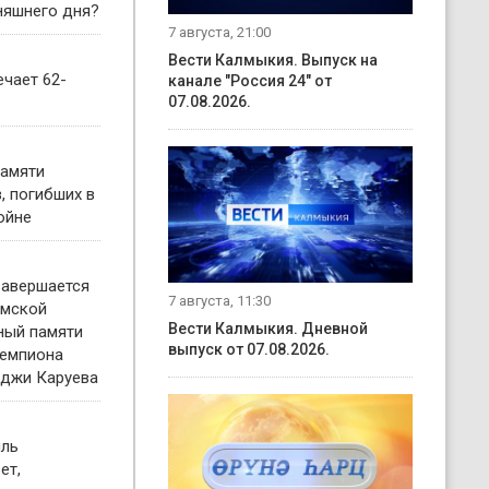
няшнего дня?
7 августа, 21:00
Вести Калмыкия. Выпуск на
чает 62-
канале "Россия 24" от
07.08.2026.
памяти
, погибших в
ойне
завершается
7 августа, 11:30
имской
Вести Калмыкия. Дневной
ный памяти
выпуск от 07.08.2026.
чемпиона
нджи Каруева
иль
ет,