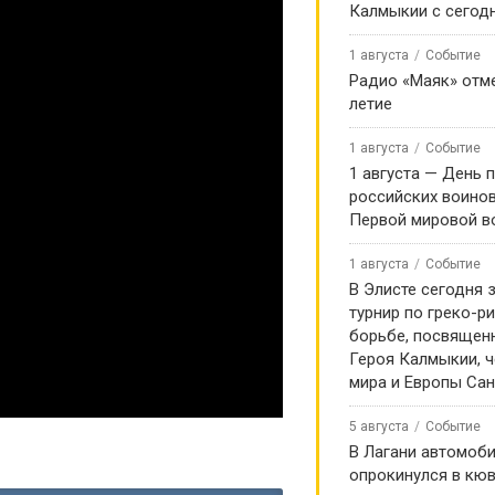
Калмыкии с сегод
1 августа
Событие
Радио «Маяк» отме
летие
1 августа
Событие
1 августа — День 
российских воинов
Первой мировой в
1 августа
Событие
В Элисте сегодня 
турнир по греко-р
борьбе, посвящен
Героя Калмыкии, 
мира и Европы Са
5 августа
Событие
В Лагани автомоб
опрокинулся в кюв