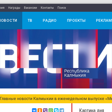
рия
Награды
Вакансии
Контакты
Поиск
НОВОСТИ
ТВ
РАДИО
ПРОЕКТЫ
РЕКЛАМ
едельном выпуске «Местное время. Воскресенье»
Картина дня