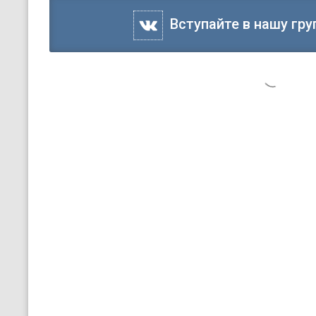
Вступайте в нашу гру
7 сентября 2025, 09:50
Новости
Событие
Калмыцкие борцы Алдар
Арсланг Дживлеев стал
призерами на междунар
памяти Бувайсара Сайти
С 5 по 7 сентября в Красноярске прошел прести
котором приняли участие более 300 юных спортсм
Соревнования стали данью памяти трехкратному
вольной борьбе Бувайсару Сайтиеву.