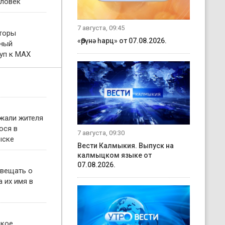
еловек
7 августа, 09:45
торы
«Өрүнә һарц» от 07.08.2026.
тный
уп к MAX
жали жителя
ося в
7 августа, 09:30
ыске
Вести Калмыкия. Выпуск на
калмыцком языке от
07.08.2026.
овещать о
 их имя в
ское