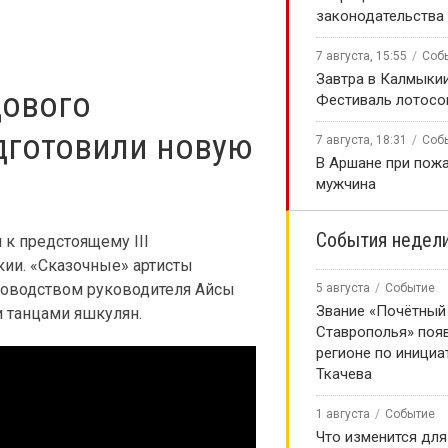
законодательства
7 августа, 15:55
Соб
Завтра в Калмыки
цового
Фестиваль лотосо
дготовили новую
7 августа, 18:31
Соб
В Аршане при пожа
мужчина
События недел
 к предстоящему III
и. «Сказочные» артисты
ководством руководителя Айсы
5 августа
Событие
Звание «Почётный
 танцами яшкулян.
Ставрополья» появ
регионе по инициа
Ткачева
1 августа
Событие
Что изменится для