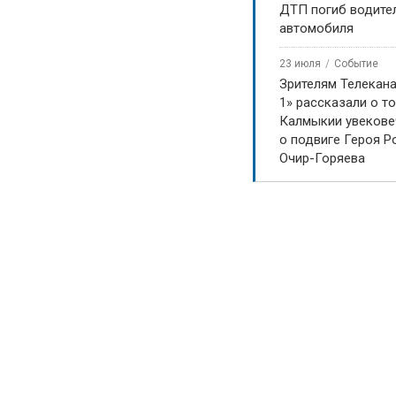
ДТП погиб водите
автомобиля
23 июля
Событие
Зрителям Телекан
1» рассказали о то
Калмыкии увекове
о подвиге Героя Р
Очир-Горяева