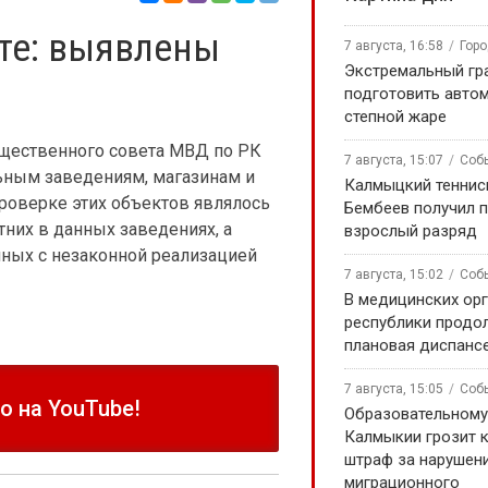
те: выявлены
7 августа, 16:58
Гор
Экстремальный гра
подготовить авто
степной жаре
щественного совета МВД по РК
7 августа, 15:07
Соб
ьным заведениям, магазинам и
Калмыцкий теннис
роверке этих объектов являлось
Бембеев получил 
их в данных заведениях, а
взрослый разряд
ных с незаконной реализацией
7 августа, 15:02
Соб
В медицинских ор
республики продо
плановая диспанс
7 августа, 15:05
Соб
 на YouTube!
Образовательном
Калмыкии грозит 
штраф за нарушен
миграционного