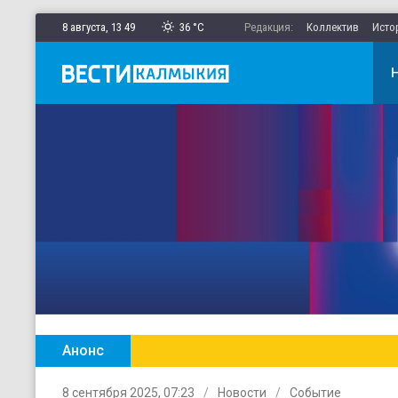
8 августа,
13
:
49
36 °C
Редакция:
Коллектив
Исто
Анонс
Главные новости Калмыкии в ежен
8 сентября 2025, 07:23
Новости
Событие