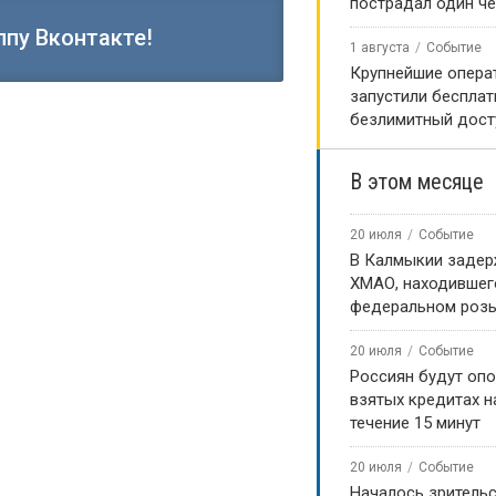
пострадал один ч
ппу Вконтакте!
1 августа
Событие
Крупнейшие опера
запустили беспла
безлимитный дост
 Бадмаев и
В этом месяце
и бронзовыми
20 июля
Событие
В Калмыкии задер
одном турнире
ХМАО, находившег
федеральном роз
ева.
20 июля
Событие
Россиян будут оп
жный международный турнир, в
взятых кредитах на
енов из разных стран.
течение 15 минут
 олимпийскому чемпиону по
20 июля
Событие
Началось зритель