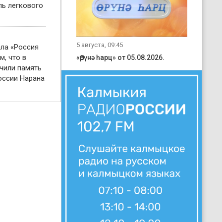
ль легкового
5 августа, 09:45
ала «Россия
м, что в
«Өрүнә һарц» от 05.08.2026.
чили память
оссии Нарана