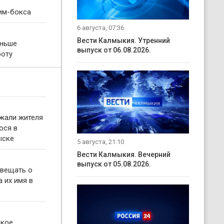
им-бокса
6 августа, 07:36
Вести Калмыкия. Утренний
еньше
выпуск от 06.08.2026.
боту
жали жителя
ося в
ыске
5 августа, 21:10
Вести Калмыкия. Вечерний
выпуск от 05.08.2026.
овещать о
 их имя в
ское