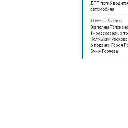
ДТП погиб водите
автомобиля
23 июля
Событие
Зрителям Телекан
1» рассказали о то
Калмыкии увекове
о подвиге Героя Р
Очир-Горяева