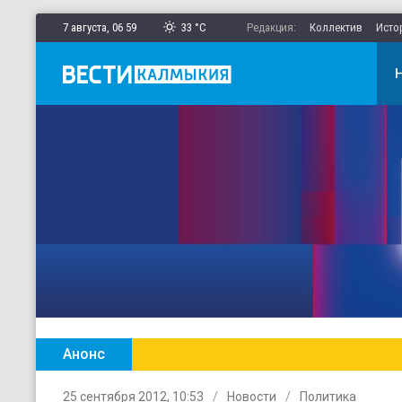
7 августа,
06
:
59
33 °C
Редакция:
Коллектив
Исто
Анонс
Главные новости Калмыкии в ежен
25 сентября 2012, 10:53
Новости
Политика