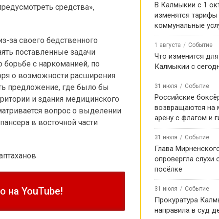
В Калмыкии с 1 ок
редусмотреть средства»,
изменятся тарифы
коммунальные усл
из-за своего бедственного
1 августа
Событие
нять поставленные задачи
Что изменится для
о борьбе с наркоманией, по
Калмыкии с сегод
воря о возможности расширения
ть предложение, где было бы
31 июля
Событие
Российские боксё
рритории и здания медицинского
возвращаются на
сматривается вопрос о выделении
арену с флагом и 
пансера в восточной части
31 июля
Событие
Глава Мирненског
Хаптаханов
опровергла слухи 
посёлке
 на YouTube!
31 июля
Событие
Прокуратура Калм
направила в суд д