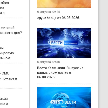
тября
 на
6 августа, 09:45
уги
«Өрүнә һарц» от 06.08.2026.
 жителей
няшнего дня?
ры
 мировую
гимном
6 августа, 09:30
Вести Калмыкия. Выпуск на
калмыцком языке от
о СМО
06.08.2026.
о пожаре в
ыкии
ело о