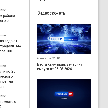
ытие
Видеосюжеты
м районе
его с
ытие
ла года от
страдали 344
сле 108
6 августа, 21:10
Вести Калмыкия. Вечерний
ытие
выпуск от 06.08.2026.
я и по 25
 лесного
прет на
ан
ытие
 вместе с
?