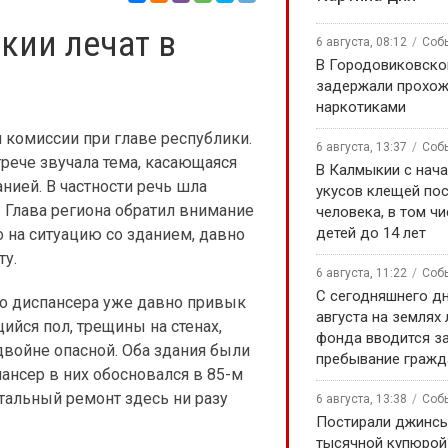
ии лечат в
6 августа, 08:12
Соб
В Городовиковско
задержали прохож
наркотиками
 комиссии при главе республики.
6 августа, 13:37
Соб
рече звучала тема, касающаяся
В Калмыкии с нача
ией. В частности речь шла
укусов клещей по
 Глава региона обратил внимание
человека, в том чи
детей до 14 лет
 на ситуацию со зданием, давно
у.
6 августа, 11:22
Соб
С сегодняшнего дн
о диспансера уже давно привык
августа на землях
ийся пол, трещины на стенах,
фонда вводится за
войне опасной. Оба здания были
пребывание гражд
ансер в них обосновался в 85-м
итальный ремонт здесь ни разу
6 августа, 13:38
Соб
Постирали джинсы
тысячной купюрой