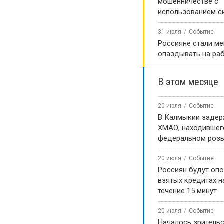
мошенничестве с
использованием с
31 июля
Событие
Россияне стали м
опаздывать на ра
В этом месяце
20 июля
Событие
В Калмыкии задер
ХМАО, находившег
федеральном роз
20 июля
Событие
Россиян будут оп
взятых кредитах на
течение 15 минут
20 июля
Событие
Началось зритель