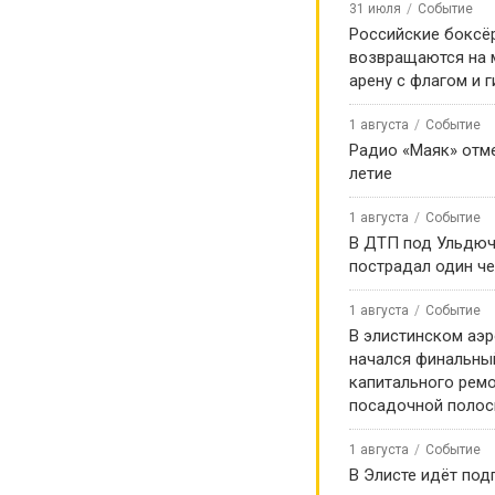
войне и отдаёт
31 июля
Событие
Российские боксё
м героям —
возвращаются на
арену с флагом и 
ии.
1 августа
Событие
Радио «Маяк» отме
ажные бойцы Калмыкии.
летие
1 августа
Событие
В ДТП под Ульдю
пострадал один ч
1 августа
Событие
В элистинском аэр
начался финальны
капитального ремо
посадочной поло
1 августа
Событие
В Элисте идёт под