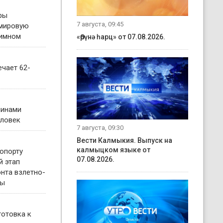
ры
7 августа, 09:45
 мировую
гимном
«Өрүнә һарц» от 07.08.2026.
чает 62-
чинами
еловек
7 августа, 09:30
Вести Калмыкия. Выпуск на
калмыцком языке от
опорту
07.08.2026.
й этап
нта взлетно-
сы
готовка к