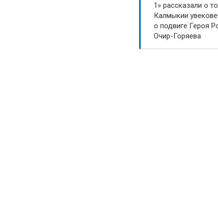
1» рассказали о то
Калмыкии увекове
о подвиге Героя Р
Очир-Горяева