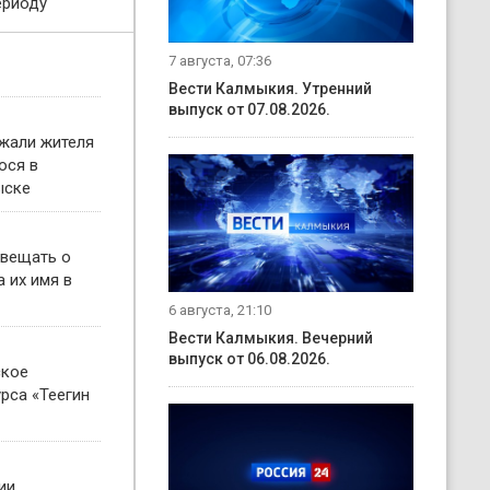
ериоду
7 августа, 07:36
Вести Калмыкия. Утренний
выпуск от 07.08.2026.
жали жителя
ося в
ыске
овещать о
 их имя в
6 августа, 21:10
Вести Калмыкия. Вечерний
выпуск от 06.08.2026.
ское
рса «Теегин
ии