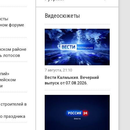
Видеосюжеты
исты
жном форуме
нском районе
ь лотосов
7 августа, 21:10
пий»
Вести Калмыкия. Вечерний
мейском
выпуск от 07.08.2026.
ни
 строителей в
о праздника