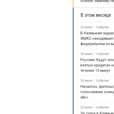
осенне-зимнему п
В этом месяце
20 июля
Событие
В Калмыкии задер
ХМАО, находившег
федеральном роз
20 июля
Событие
Россиян будут оп
взятых кредитах на
течение 15 минут
 Одноклассниках!
20 июля
Событие
Началось зритель
голосование конку
айс»
20 июля
Событие
За сутки в Калмык