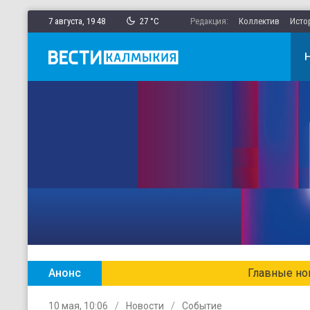
7 августа,
19
:
48
27 °C
Редакция:
Коллектив
Исто
Анонс
Главные новости Калмыкии в ежен
10 мая, 10:06
Новости
Событие