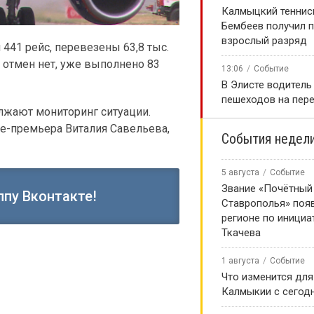
Калмыцкий теннис
Бембеев получил 
взрослый разряд
441 рейс, перевезены 63,8 тыс.
, отмен нет, уже выполнено 83
13:06
Событие
В Элисте водитель
пешеходов на пер
лжают мониторинг ситуации.
е-премьера Виталия Савельева,
События недел
5 августа
Событие
Звание «Почётный
ппу Вконтакте!
Ставрополья» появ
регионе по инициа
Ткачева
1 августа
Событие
Что изменится для
народа в
Калмыкии с сегод