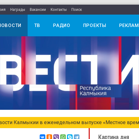
рия
Награды
Вакансии
Контакты
Поиск
НОВОСТИ
ТВ
РАДИО
ПРОЕКТЫ
РЕКЛАМ
едельном выпуске «Местное время. Воскресенье»
Картина дня