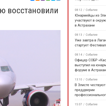
ью восстановили
08:12
Событие
Юнармейцы из Эл
участвуют в окру
в Астрахани
08:13
Событие
Уже завтра в Лага
стартует Фестивал
08:14
Событие
Офицер СОБР «Кас
выступил на юнар
форуме в Астраха
13:10
Событие
В Элисте чествуют
преддверии
профессиональног
15:07
Событие