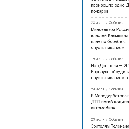
произошло одно Д
пожаров
23 июля
Событие
Минсельхоз Росси
властей Калмыкии
план по борьбе с
опустыниванием
19 июля
Событие
На «Дне поля — 20
Барнауле обсудили
опустыниванием в
24 июля
Событие
В Малодербетовск
ДТП погиб водите
автомобиля
23 июля
Событие
Зрителям Телекан