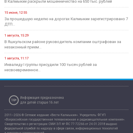
В Калмыкии раскрыли мошенничество на 650 тыс. рублей
15 июня, 12:55
За прошедшую неделю на дорогах Калмыкии зарегистрировано 7
ДТП...
1 августа, 15:29
В Яшкульском районе руководитель компании оштрафован за
незаконный прием...
1 августа, 11:17
Инвалиду I группы присудили 100 тысяч рублей за
несвоевременное...
Информация предназначена
16+
для детей старше 16 лет
2011–2026 © Сетевое издание «Вести Калмыкия». Учредитель: ФГУП
«Всероссийская государственная телевизионная и радиовещательная компания».
Свидетельство о регистрации СМИ ЭЛ № ФС 77-72266 от 24.01.2018 выдано
федеральной службой по надзору в сфере связи, информационных технологий
и массовых коммуникаций.