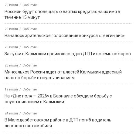
20 июля
Событие
Россиян будут оповещать о взятых кредитах на их имя в
течение 15 минут
20 июля
Событие
Началось зрительское голосование конкурса «Теегин айс»
20 июля
Событие
За сутки в Калмыкии произошло одно ДТП и восемь пожаров
23 июля
Событие
Минсельхоз России ждет от властей Калмыкии адресный
план по борьбе с опустыниванием
19 июля
Событие
На «Дне поля — 2026» в Барнауле обсудили борьбу с
опустыниванием в Калмыкии
24 июля
Событие
В Малодербетовском районе в ДТП погиб водитель
легкового автомобиля