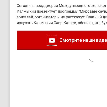
Сегодня в преддверии Международного женског
Калмыкии презентует программу "Мировые саундт
зрителей, организаторы не расскажут. Главный 
искусств Калмыкии Савр Катаев, обещает, что бу
Смотрите наши видео
6 марта 2025, 10:47
Новости
Событие
Обществ
Очередная партия гума
отправлена из Калмыки
Бойцы, завершив отпуск, возвращаются в зону 