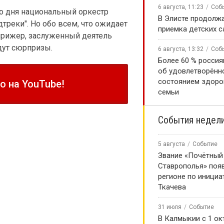
6 августа, 11:23
Соб
о дня национальный оркестр
В Элисте продолж
реки". Но обо всем, что ожидает
приемка детских 
дирижер, заслуженный деятель
дут сюрпризы.
6 августа, 13:32
Соб
Более 60 % россия
об удовлетворённ
состоянием здоро
 на YouTube!
семьи
События недел
о
5 августа
Событие
нитарной помощи
Звание «Почётный
Ставрополья» появ
и
регионе по инициа
Ткачева
31 июля
Событие
В Калмыкии с 1 ок
проведения специальной