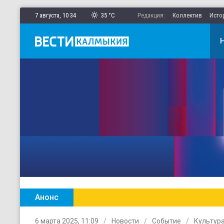
7 августа,
10
:
34
35 °C
Редакция:
Коллектив
Исто
Анонс
Главные новости Калмыкии в ежен
6 марта 2025, 11:09
Новости
Событие
Культур