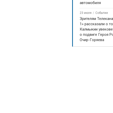
автомобиля
23 июля
Событие
Зрителям Телекан
1» рассказали о то
Калмыкии увекове
о подвиге Героя Р
Очир-Горяева