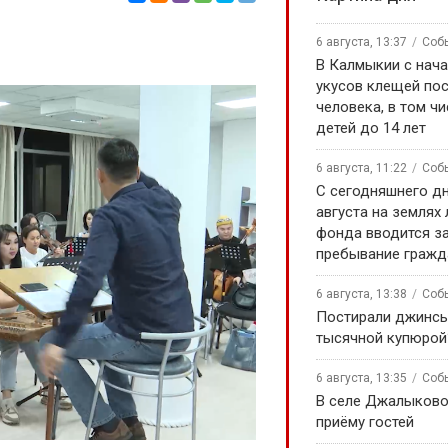
6 августа, 13:37
Соб
В Калмыкии с нача
укусов клещей по
человека, в том чи
детей до 14 лет
6 августа, 11:22
Соб
С сегодняшнего дн
августа на землях
фонда вводится за
пребывание гражд
6 августа, 13:38
Соб
Постирали джинсы
тысячной купюрой
6 августа, 13:35
Соб
В селе Джалыково
приёму гостей