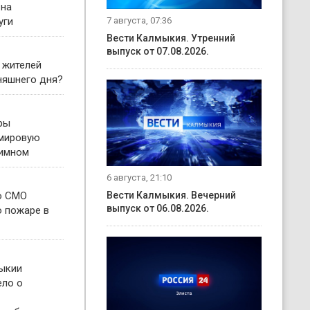
 на
7 августа, 07:36
уги
Вести Калмыкия. Утренний
выпуск от 07.08.2026.
 жителей
няшнего дня?
ры
 мировую
гимном
6 августа, 21:10
о СМО
Вести Калмыкия. Вечерний
выпуск от 06.08.2026.
о пожаре в
ыкии
ело о