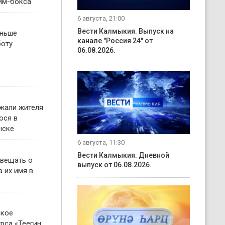
им-бокса
6 августа, 21:00
Вести Калмыкия. Выпуск на
еньше
канале "Россия 24" от
боту
06.08.2026.
жали жителя
ося в
ыске
6 августа, 11:30
Вести Калмыкия. Дневной
овещать о
выпуск от 06.08.2026.
 их имя в
ское
рса «Теегин