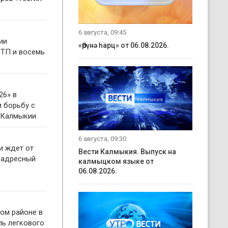
6 августа, 09:45
ии
«Өрүнә һарц» от 06.08.2026.
ТП и восемь
26» в
 борьбу с
 Калмыкии
6 августа, 09:30
и ждет от
Вести Калмыкия. Выпуск на
 адресный
калмыцком языке от
06.08.2026.
ом районе в
ль легкового