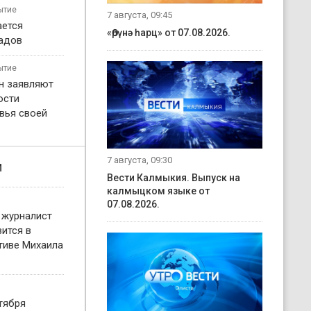
ытие
7 августа, 09:45
ается
«Өрүнә һарц» от 07.08.2026.
садов
ытие
н заявляют
ости
вья своей
7 августа, 09:30
и
Вести Калмыкия. Выпуск на
калмыцком языке от
07.08.2026.
 журналист
ится в
тиве Михаила
тября