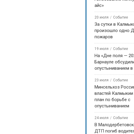
айс»
20 июля
Событие
За сутки в Калмык
произошло одно Д
пожаров
19 июля
Событие
На «Дне поля — 20
Барнауле обсудили
опустыниванием в
23 июля
Событие
Минсельхоз Росси
властей Калмыкии
план по борьбе с
опустыниванием
24 июля
Событие
В Малодербетовск
ДТП погиб водите