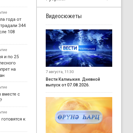
ытие
Видеосюжеты
ла года от
страдали 344
сле 108
ытие
я и по 25
 лесного
прет на
7 августа, 11:30
ан
Вести Калмыкия. Дневной
выпуск от 07.08.2026.
ытие
 вместе с
?
ытие
 готовятся к