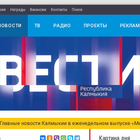
рия
Награды
Вакансии
Контакты
Поиск
НОВОСТИ
ТВ
РАДИО
ПРОЕКТЫ
РЕКЛАМ
едельном выпуске «Местное время. Воскресенье»
Картина дня
а