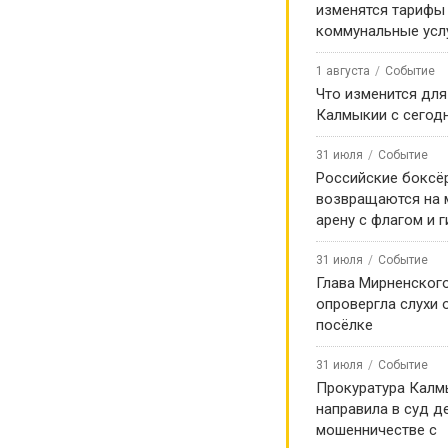
изменятся тарифы
держка:
коммунальные усл
тор, камеру видеонаблюдения,
1 августа
Событие
т волонтеров БУ РК «Сарпинский
Что изменится для
утат Народного Хурала
Калмыкии с сегод
беков.
31 июля
Событие
Российские боксё
возвращаются на
арену с флагом и 
ппу Вконтакте!
31 июля
Событие
Глава Мирненског
опровергла слухи 
посёлке
31 июля
Событие
Прокуратура Калм
направила в суд д
мошенничестве с