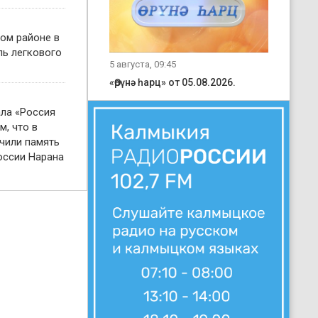
ом районе в
ль легкового
5 августа, 09:45
«Өрүнә һарц» от 05.08.2026.
ала «Россия
м, что в
чили память
оссии Нарана