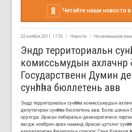
Читайте наши новости в
22 ноября 2011, 17:35
Новости
На калмыцком язы
Эндр территориальн сунһ
комиссьмудын ахлачнр 
Государственн Думин де
сунһлһна бюллетень авв
Эндр территориальн сунһлһна комиссьмудын ахла
депутатнрин сунһлһна бюллетень авв. Болв шинкн
орулгдв. Әрәсән либеральн-демократическ парти
авгдж ноябрин арвн нәәмнд Әрәсән цутхлнг сунһл
кандидатнрин федеральн спискас Санл Куваков һар