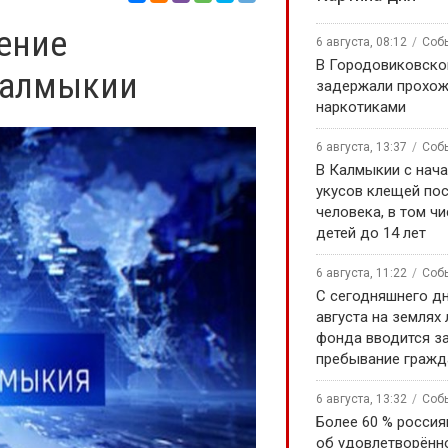
шение
6 августа, 08:12
Соб
В Городовиковско
Калмыкии
задержали прохож
наркотиками
6 августа, 13:37
Соб
В Калмыкии с нача
укусов клещей по
человека, в том чи
детей до 14 лет
6 августа, 11:22
Соб
С сегодняшнего дн
августа на землях
фонда вводится за
пребывание гражд
6 августа, 13:32
Соб
Более 60 % россия
об удовлетворённ