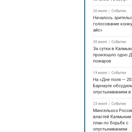
20 июля
Событие
Началось зритель
голосование конку
айс»
20 июля
Событие
За сутки в Калмык
произошло одно Д
пожаров
19 июля
Событие
На «Дне поля — 20
Барнауле обсудили
опустыниванием в
23 июля
Событие
Минсельхоз Росси
властей Калмыкии
план по борьбе с
опустыниванием