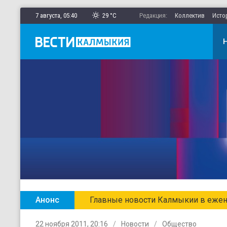
7 августа,
05
:
40
29 °C
Редакция:
Коллектив
Исто
Анонс
Главные новости Калмыкии в ежен
22 ноября 2011, 20:16
Новости
Общество