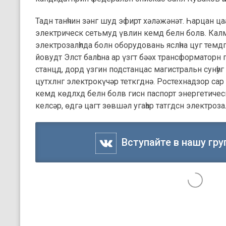
Тадн танһчин зәнг шуд эфирт хәләжәнәт. Һарцан ца
электрическ сетьмуд үвлин кемд белн болв. Кал
электрозалһлда болн оборудовань яслһна цуг темд
йовудт Элст балһсна ар үзгт бәәх трансформаторн
станцд, дорд үзгин подстанцас магистральн сунһуг я
цутхлнг электрокүчәр теткгднә. Ростехнадзор сар б
кемд көдлхд белн болв гисн паспорт энергетиче
келсәр, өдгә цагт зөвшәл угаһар татгдсн электрозал
Вступайте в нашу гру