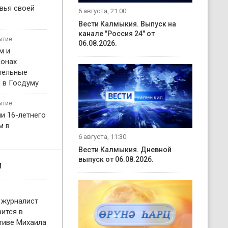
вья своей
6 августа, 21:00
Вести Калмыкия. Выпуск на
канале "Россия 24" от
ытие
06.08.2026.
м и
онах
тельные
 в Госдуму
ытие
и 16-летнего
м в
6 августа, 11:30
Вести Калмыкия. Дневной
выпуск от 06.08.2026.
и
 журналист
ится в
тиве Михаила