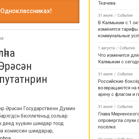
Ткачева
 Одноклассниках!
31 июля
Событие
В Калмыкии с 1 ок
изменятся тарифы
коммунальные усл
ке
1 августа
Событие
лһна
Что изменится для
Калмыкии с сегод
Әрәсән
31 июля
Событие
путатнрин
Российские боксё
возвращаются на
арену с флагом и 
31 июля
Событие
чнр Әрәсән Государственн Думин
Глава Мирненског
 барлгдсн бюллетеньд сольвр
опровергла слухи 
н деед хүүвин шиидвр тоод
посёлке
һна комиссин шиидврәр,
һгдв.