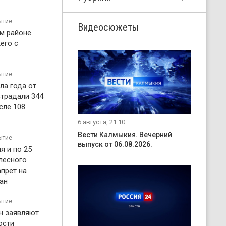
ытие
Видеосюжеты
м районе
его с
ытие
ла года от
страдали 344
сле 108
6 августа, 21:10
Вести Калмыкия. Вечерний
ытие
выпуск от 06.08.2026.
я и по 25
 лесного
прет на
ан
ытие
н заявляют
ости