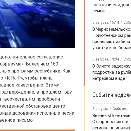
состоянием здоро
семьи
6 августа, 15:14
Соб
В Черноземельско
Приютненском рай
проверяют избира
участки к выборам
 дополнительное соглашение
6 августа, 13:34
Соб
сорциума». Более чем 160
В Элисте задержал
ьных программ республики. Как
подростка за рулё
р «КТК-Р», чтобы планы
нетрезвом виде
лавное качественно. Этому
 подтверждение, в прошлом году
События недел
 творчества, им приобрели
жественной обстановке центр
5 августа
Событие
и юные дарования исполнили песни
Звание «Почётный
венное письмо.
Ставрополья» появ
регионе по инициа