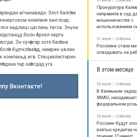
31 июля
Событие
Прокуратура Калм
арандан өгчәнәвидн. Элст балсһна
направила в суд д
мэнергоком компаня зәнглсәр,
мошенничестве с
использованием с
глсн көдлмш цаглань төгсв. Энүнә
 подстанцд болн Арнзл нертә
31 июля
Событие
сгдв. Эн сунһугар хотл балһсна
Россияне стали м
олһн бүртклһ кеһәд, намрин-үвлин
опаздывать на ра
ск компаньд өгв. Специалистнрин
һлдана төр хаһлгдад уга.
В этом месяце
20 июля
Событие
ппу Вконтакте!
В Калмыкии задер
ХМАО, находившег
федеральном роз
20 июля
Событие
Россиян будут оп
взятых кредитах на
течение 15 минут