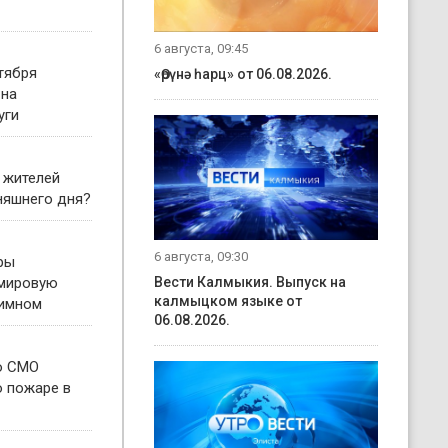
6 августа, 09:45
тября
«Өрүнә һарц» от 06.08.2026.
 на
уги
 жителей
няшнего дня?
6 августа, 09:30
ры
 мировую
Вести Калмыкия. Выпуск на
калмыцком языке от
гимном
06.08.2026.
о СМО
о пожаре в