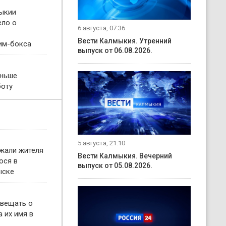
ыкии
ело о
6 августа, 07:36
Вести Калмыкия. Утренний
им-бокса
выпуск от 06.08.2026.
еньше
боту
5 августа, 21:10
жали жителя
Вести Калмыкия. Вечерний
ося в
выпуск от 05.08.2026.
ыске
овещать о
 их имя в