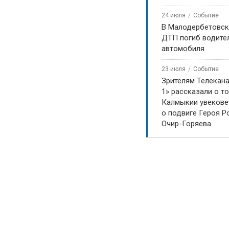
24 июля
Событие
В Малодербетовск
ДТП погиб водите
автомобиля
23 июля
Событие
Зрителям Телекан
1» рассказали о то
Калмыкии увекове
о подвиге Героя Р
Очир-Горяева