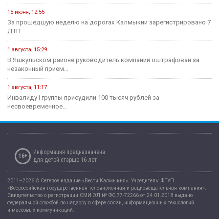
15 июня, 12:55
За прошедшую неделю на дорогах Калмыкии зарегистрировано 7
ДТП...
1 августа, 15:29
В Яшкульском районе руководитель компании оштрафован за
незаконный прием...
1 августа, 11:17
Инвалиду I группы присудили 100 тысяч рублей за
несвоевременное...
Информация предназначена
16+
для детей старше 16 лет
2011–2026 © Сетевое издание «Вести Калмыкия». Учредитель: ФГУП
«Всероссийская государственная телевизионная и радиовещательная компания».
Свидетельство о регистрации СМИ ЭЛ № ФС 77-72266 от 24.01.2018 выдано
федеральной службой по надзору в сфере связи, информационных технологий
и массовых коммуникаций.