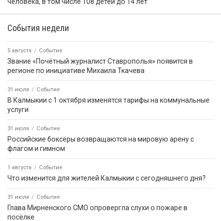
человека, в том числе 108 детей до 14 лет
События недели
5 августа
Событие
Звание «Почётный журналист Ставрополья» появится в
регионе по инициативе Михаила Ткачева
31 июля
Событие
В Калмыкии с 1 октября изменятся тарифы на коммунальные
услуги
31 июля
Событие
Российские боксёры возвращаются на мировую арену с
флагом и гимном
1 августа
Событие
Что изменится для жителей Калмыкии с сегодняшнего дня?
31 июля
Событие
Глава Мирненского СМО опровергла слухи о пожаре в
посёлке