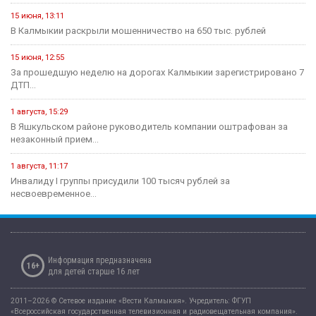
15 июня, 13:11
В Калмыкии раскрыли мошенничество на 650 тыс. рублей
15 июня, 12:55
За прошедшую неделю на дорогах Калмыкии зарегистрировано 7
ДТП...
1 августа, 15:29
В Яшкульском районе руководитель компании оштрафован за
незаконный прием...
1 августа, 11:17
Инвалиду I группы присудили 100 тысяч рублей за
несвоевременное...
Информация предназначена
16+
для детей старше 16 лет
2011–2026 © Сетевое издание «Вести Калмыкия». Учредитель: ФГУП
«Всероссийская государственная телевизионная и радиовещательная компания».