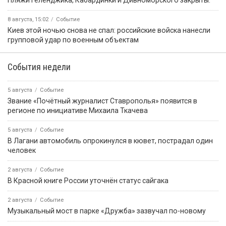
️Пляжи Геленджика, Кабардинки и Дивноморского закрыты.
8 августа, 15:02
Событие
Киев этой ночью снова не спал: российские войска нанесли
групповой удар по военным объектам
События недели
5 августа
Событие
Звание «Почётный журналист Ставрополья» появится в
регионе по инициативе Михаила Ткачева
5 августа
Событие
В Лагани автомобиль опрокинулся в кювет, пострадал один
человек
2 августа
Событие
В Красной книге России уточнён статус сайгака
2 августа
Событие
Музыкальный мост в парке «Дружба» зазвучал по-новому