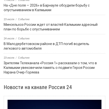
5 августа
Событие
Звание «Почётный журналист Ставрополья» появится в
регионе по инициативе Михаила Ткачева
31 июля
Событие
В Калмыкии с 1 октября изменятся тарифы на коммунальные
услуги
31 июля
Событие
Российские боксёры возвращаются на мировую арену с
флагом и гимном
1 августа
Событие
Что изменится для жителей Калмыкии с сегодняшнего дня?
31 июля
Событие
Глава Мирненского СМО опровергла слухи о пожаре в
посёлке
31 июля
Событие
Прокуратура Калмыкии направила в суд дело о
мошенничестве с использованием сим-бокса