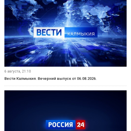
Однако как оказалось, время реагирования
противопожарной службы оставляет желать лучшего.
Поэтому спасатели уделяют больше времени практическим
занятиям. Кроме этого, в 2011 сотрудники МЧС провели
большую работу по аттестации аварийно-спасательных
формирований и обеспечению населенных пунктов всеми
видами пожарной охраны. Также ведомство большое
внимание уделяет и работе с населением по вопросам
гражданской обороны. На собрании выделили и основные
задачи на этот год. Это в первую очередь проведение
профилактических мероприятий по предупреждению
чрезвычайных ситуаций, а также создание единой
диспетчерской службы.
«Создание единых диспетчерских служб на территории
Калмыкии. Я хочу напомнить, что еще ни одна служба еще
не создана. И по этому вопросу мы занимаем стабильное
последнее место. В 3 квартале этого года мы должны это
ввести. В принципе главы районов муниципальных
образованиях провели огромную работу. Очень надеюсь,