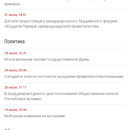
опустыниванием в Калмыкии
23 июля
Событие
Минсельхоз России ждет от властей Калмыкии адресный
план по борьбе с опустыниванием
24 июля
Событие
В Малодербетовском районе в ДТП погиб водитель
легкового автомобиля
23 июля
Событие
Зрителям Телеканала «Россия 1» рассказали о том, что в
Калмыкии увековечили память о подвиге Героя России
Нарана Очир-Горяева
Новости на канале Россия 24