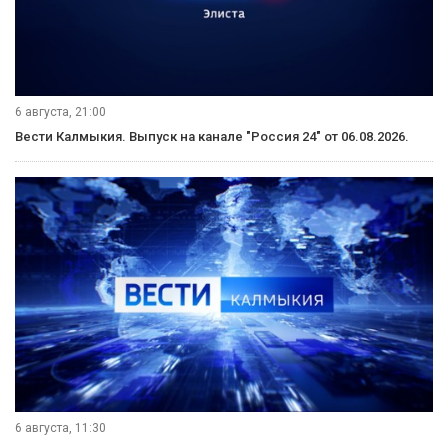
что в этом году вопрос будет закрыт. Вопрос, который
является первым этапом системы 112 на территории
республики», — говорит начальник ГУ МЧС РФ по РК Игорь
Михайлов.
Вступайте в нашу группу Вконтакте!
ВПЕРЁД
Рубрики
Видеосюжеты