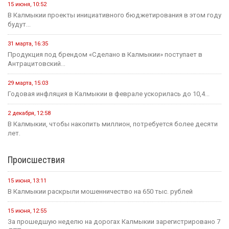
В этом году героическому эпосу «Джангар» — 585 лет.
24 июля, 12:29
В Калмыкии, в Национальной библиотеке им. А. Амур-Санана,
прошла...
20 июля, 09:39
Сегодня — Международный день шахмат.
Спорт
15 июня, 07:55
Хоккейная команда «Динамо-Элиста» - Чемпион
4 июня, 10:27
Евгений Джакураев назначен тренером сборной России по
армрестлингу
17 мая, 13:54
В Калмыкии прошел турнир по рукопашному бою памяти павших...
14 мая, 07:40