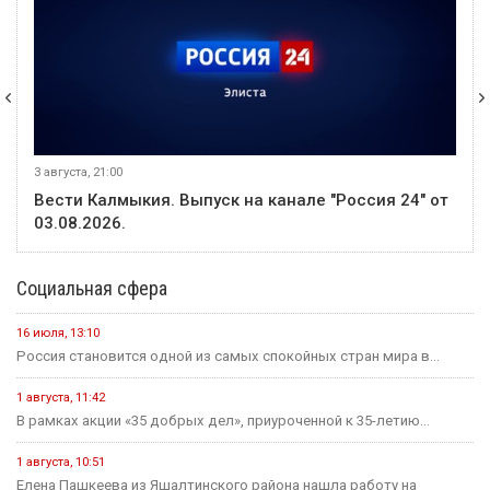
31 июля
Событие
Россияне стали меньше опаздывать на работу
В этом месяце
20 июля
Событие
В Калмыкии задержали жителя ХМАО, находившегося в
федеральном розыске
20 июля
Событие
Россиян будут оповещать о взятых кредитах на их имя в
течение 15 минут
20 июля
Событие
Началось зрительское голосование конкурса «Теегин айс»
20 июля
Событие
За сутки в Калмыкии произошло одно ДТП и восемь пожаров
19 июля
Событие
На «Дне поля — 2026» в Барнауле обсудили борьбу с