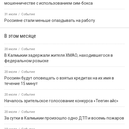
11:23
Событие
В Элисте продолжается приемка детских садов
13:32
Событие
Более 60 % россиян заявляют об удовлетворённости
состоянием здоровья своей семьи
13:37
Событие
В Калмыкии с начала года от укусов клещей пострадали 344
человека, в том числе 108 детей до 14 лет
11:22
Событие
С сегодняшнего дня и по 25 августа на землях лесного фонда
вводится запрет на пребывание граждан
13:35
Событие
В селе Джалыково готовятся к приёму гостей
События недели