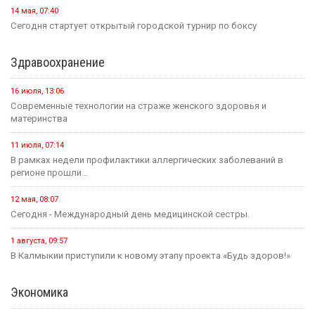
12 мая, 08:18
С сегодняшнего дня в России водятся новые правила
проведения...
25 июля, 10:43
Сегодня в стране завершается прием документов на основные
конкурсные...
21 июля, 16:04
Учитель из Ики-Бурульского района Басанг Хулхачеев готовится
представить Калмыкию...
11 июля, 14:51
1,5 миллиона рублей на развитие школьных пространств и
инициатив...
Культура
31 июля, 10:17
Калмыкия готовится вновь принять гостей на Фестивале Лотосов.
26 июля, 12:31