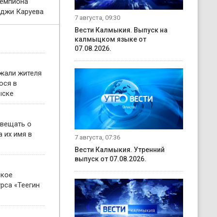
чемпиона
нджи Каруева
7 августа, 09:30
Вести Калмыкия. Выпуск на
калмыцком языке от
07.08.2026.
жали жителя
ося в
ыске
овещать о
 их имя в
7 августа, 07:36
Вести Калмыкия. Утренний
выпуск от 07.08.2026.
ское
рса «Теегин