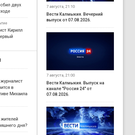
 сбил двух
7 августа, 21:10
еходе
Вести Калмыкия. Вечерний
выпуск от 07.08.2026.
ытие
ист Кирилл
первый
и
7 августа, 21:00
 журналист
Вести Калмыкия. Выпуск на
ится в
канале "Россия 24" от
тиве Михаила
07.08.2026.
 жителей
няшнего дня?