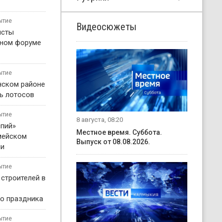
ытие
Видеосюжеты
исты
жном форуме
ытие
нском районе
ь лотосов
ытие
8 августа, 08:20
пий»
Местное время. Суббота.
мейском
Выпуск от 08.08.2026.
ни
ытие
 строителей в
о праздника
ытие