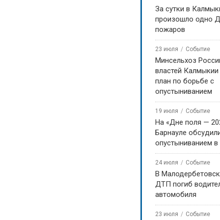
За сутки в Калмык
произошло одно Д
пожаров
23 июля
Событие
Минсельхоз Росси
властей Калмыкии
план по борьбе с
опустыниванием
19 июля
Событие
На «Дне поля — 20
Барнауле обсудили
опустыниванием в
24 июля
Событие
В Малодербетовск
ДТП погиб водите
автомобиля
23 июля
Событие