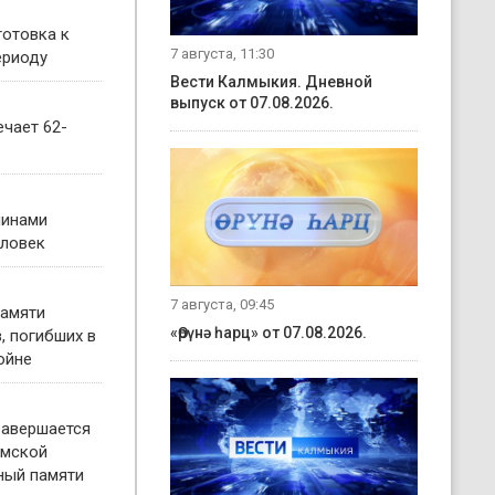
готовка к
7 августа, 11:30
ериоду
Вести Калмыкия. Дневной
выпуск от 07.08.2026.
чает 62-
чинами
еловек
7 августа, 09:45
памяти
«Өрүнә һарц» от 07.08.2026.
, погибших в
ойне
завершается
имской
ный памяти