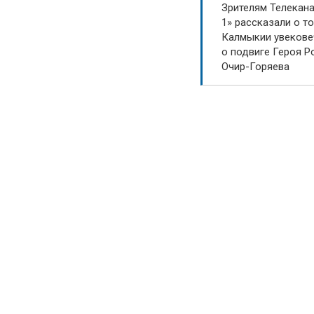
Зрителям Телекан
1» рассказали о то
Калмыкии увекове
о подвиге Героя Р
Очир-Горяева