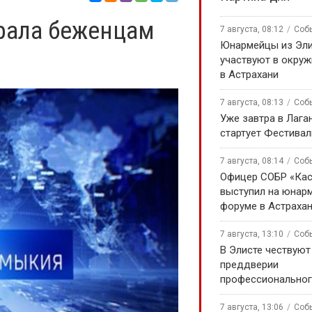
рала беженцам
7 августа, 08:12
Соб
Юнармейцы из Эл
участвуют в окру
в Астрахани
7 августа, 08:13
Соб
Уже завтра в Лага
стартует Фестивал
7 августа, 08:14
Соб
Офицер СОБР «Кас
выступил на юнар
форуме в Астраха
7 августа, 13:10
Соб
В Элисте чествуют
преддверии
профессиональног
7 августа, 13:06
Соб