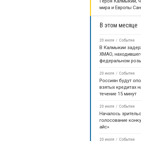
Героя Калмыкии, 
мира и Европы Са
В этом месяце
20 июля
Событие
В Калмыкии задер
ХМАО, находившег
федеральном роз
20 июля
Событие
Россиян будут оп
взятых кредитах на
течение 15 минут
20 июля
Событие
Началось зритель
голосование конку
айс»
20 июля
Событие