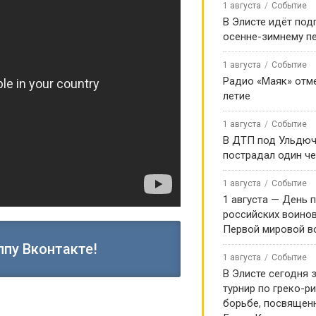
1 августа
Событие
В Элисте идёт под
осенне-зимнему п
1 августа
Событие
Радио «Маяк» отме
летие
1 августа
Событие
В ДТП под Ульдю
пострадал один ч
1 августа
Событие
1 августа — День 
российских воинов
Первой мировой в
ппу Вконтакте!
1 августа
Событие
В Элисте сегодня 
турнир по греко-р
борьбе, посвящен