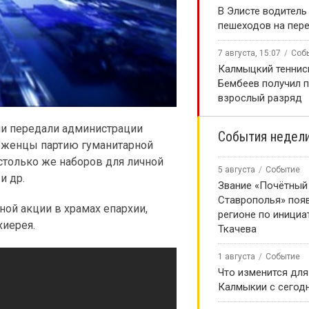
В Элисте водитель
пешеходов на пер
7 августа, 15:07
Соб
Калмыцкий теннис
Бембеев получил 
взрослый разряд
ии передали администрации
События недел
еженцы партию гуманитарной
столько же наборов для личной
5 августа
Событие
и др.
Звание «Почётный
Ставрополья» появ
ной акции в храмах епархии,
регионе по инициа
хиерея.
Ткачева
1 августа
Событие
Что изменится для
Калмыкии с сегод