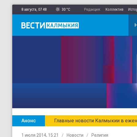
8 августа,
07
:
48
30 °C
Редакция:
Коллектив
Исто
Анонс
Главные новости Калмыкии в ежен
1 июля 2014, 15:21
Новости
Религия