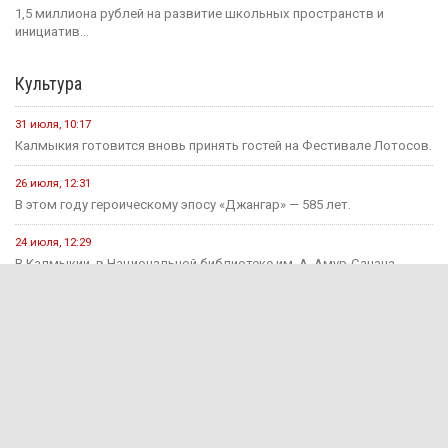
1,5 миллиона рублей на развитие школьных пространств и
инициатив...
Культура
31 июля, 10:17
Калмыкия готовится вновь принять гостей на Фестивале Лотосов.
26 июля, 12:31
В этом году героическому эпосу «Джангар» — 585 лет.
24 июля, 12:29
В Калмыкии, в Национальной библиотеке им. А. Амур-Санана,
прошла...
20 июля, 09:39
Сегодня — Международный день шахмат.
Спорт
15 июня, 07:55