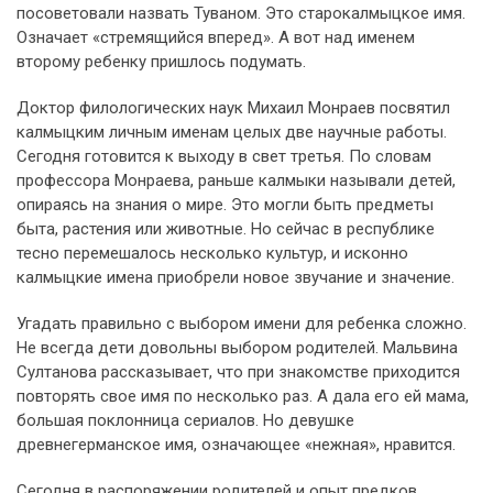
посоветовали назвать Туваном. Это старокалмыцкое имя.
Означает «стремящийся вперед». А вот над именем
второму ребенку пришлось подумать.
Доктор филологических наук Михаил Монраев посвятил
калмыцким личным именам целых две научные работы.
Сегодня готовится к выходу в свет третья. По словам
профессора Монраева, раньше калмыки называли детей,
опираясь на знания о мире. Это могли быть предметы
быта, растения или животные. Но сейчас в республике
тесно перемешалось несколько культур, и исконно
калмыцкие имена приобрели новое звучание и значение.
Угадать правильно с выбором имени для ребенка сложно.
Не всегда дети довольны выбором родителей. Мальвина
Султанова рассказывает, что при знакомстве приходится
повторять свое имя по несколько раз. А дала его ей мама,
большая поклонница сериалов. Но девушке
древнегерманское имя, означающее «нежная», нравится.
Сегодня в распоряжении родителей и опыт предков,