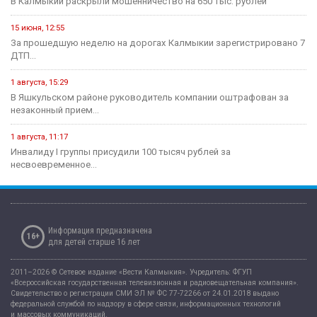
В Калмыкии раскрыли мошенничество на 650 тыс. рублей
15 июня, 12:55
За прошедшую неделю на дорогах Калмыкии зарегистрировано 7
ДТП...
1 августа, 15:29
В Яшкульском районе руководитель компании оштрафован за
незаконный прием...
1 августа, 11:17
Инвалиду I группы присудили 100 тысяч рублей за
несвоевременное...
Информация предназначена
16+
для детей старше 16 лет
2011–2026 © Сетевое издание «Вести Калмыкия». Учредитель: ФГУП
«Всероссийская государственная телевизионная и радиовещательная компания».
Свидетельство о регистрации СМИ ЭЛ № ФС 77-72266 от 24.01.2018 выдано
федеральной службой по надзору в сфере связи, информационных технологий
и массовых коммуникаций.