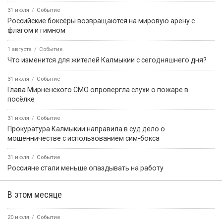
31 июля
Событие
Российские боксёры возвращаются на мировую арену с
флагом и гимном
1 августа
Событие
Что изменится для жителей Калмыкии с сегодняшнего дня?
31 июля
Событие
Глава Мирненского СМО опровергла слухи о пожаре в
посёлке
31 июля
Событие
Прокуратура Калмыкии направила в суд дело о
мошенничестве с использованием сим-бокса
31 июля
Событие
Россияне стали меньше опаздывать на работу
В этом месяце
20 июля
Событие