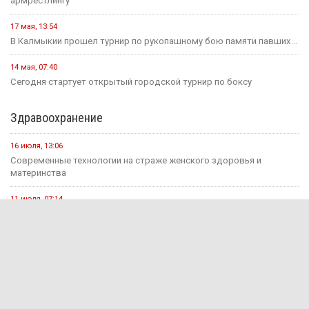
армрестлингу
17 мая, 13:54
В Калмыкии прошел турнир по рукопашному бою памяти павших...
14 мая, 07:40
Сегодня стартует открытый городской турнир по боксу
Здравоохранение
16 июля, 13:06
Современные технологии на страже женского здоровья и
материнства
11 июля, 07:14
В рамках недели профилактики аллергических заболеваний в
регионе прошли...
12 мая, 08:07
Сегодня - Международный день медицинской сестры.
1 августа, 09:57
В Калмыкии приступили к новому этапу проекта «Будь здоров!»