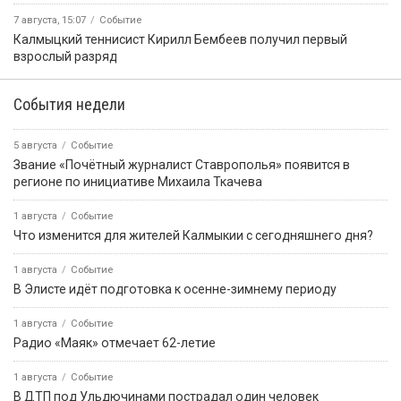
7 августа, 15:07
Событие
Калмыцкий теннисист Кирилл Бембеев получил первый
взрослый разряд
События недели
5 августа
Событие
Звание «Почётный журналист Ставрополья» появится в
регионе по инициативе Михаила Ткачева
1 августа
Событие
Что изменится для жителей Калмыкии с сегодняшнего дня?
1 августа
Событие
В Элисте идёт подготовка к осенне-зимнему периоду
1 августа
Событие
Радио «Маяк» отмечает 62-летие
1 августа
Событие
В ДТП под Ульдючинами пострадал один человек