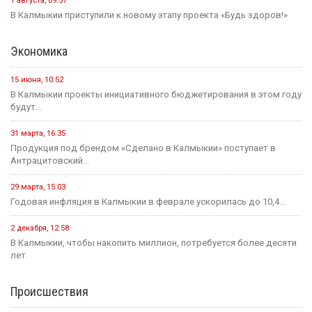
инициатив...
Культура
31 июля, 10:17
Калмыкия готовится вновь принять гостей на Фестивале Лотосов.
26 июля, 12:31
В этом году героическому эпосу «Джангар» — 585 лет.
24 июля, 12:29
В Калмыкии, в Национальной библиотеке им. А. Амур-Санана,
прошла...
20 июля, 09:39
Сегодня — Международный день шахмат.
Спорт
15 июня, 07:55
Хоккейная команда «Динамо-Элиста» - Чемпион