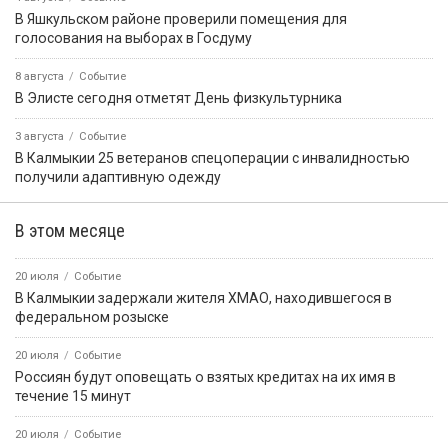
ФЕДЕРАЦИИ В РЕСПУБЛИКЕ КАЛМЫКИЯ
Картина дня
9 августа, 08:27
Событие
Бог создал Землю, а всё остальное на ней сделали
строители!
9 августа, 11:01
Событие
В Аргентине морской лев пробрался в каюту рыболовного
судна и уснул на кровати
9 августа, 13:23
Событие
9 августа — День воинской славы России
9 августа, 10:59
Событие
Решение о запрете вейпов — за региональными
законодателями
9 августа, 13:24
Событие
В Троицком потушили возгорание сухой растительности