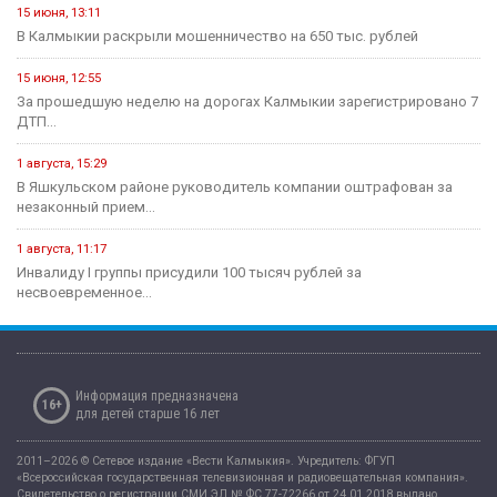
4 июня, 10:27
Евгений Джакураев назначен тренером сборной России по
армрестлингу
17 мая, 13:54
В Калмыкии прошел турнир по рукопашному бою памяти павших...
14 мая, 07:40
Сегодня стартует открытый городской турнир по боксу
Здравоохранение
16 июля, 13:06
Современные технологии на страже женского здоровья и
материнства
11 июля, 07:14
В рамках недели профилактики аллергических заболеваний в
регионе прошли...
12 мая, 08:07