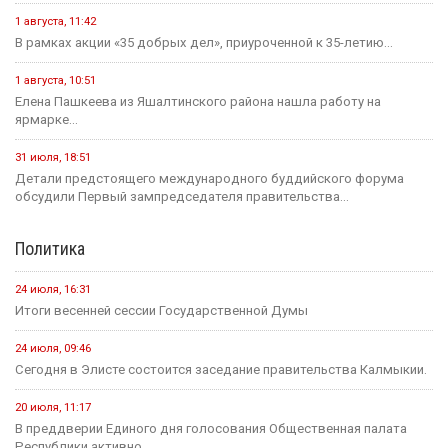
20 июля
Событие
Началось зрительское голосование конкурса «Теегин айс»
20 июля
Событие
За сутки в Калмыкии произошло одно ДТП и восемь пожаров
23 июля
Событие
Минсельхоз России ждет от властей Калмыкии адресный
план по борьбе с опустыниванием
19 июля
Событие
На «Дне поля — 2026» в Барнауле обсудили борьбу с
опустыниванием в Калмыкии
24 июля
Событие
В Малодербетовском районе в ДТП погиб водитель
легкового автомобиля
23 июля
Событие
Зрителям Телеканала «Россия 1» рассказали о том, что в
Калмыкии увековечили память о подвиге Героя России
Нарана Очир-Горяева