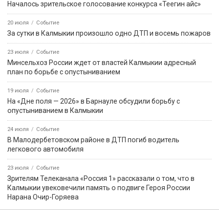
9 августа, 18:50
Событие
В Приютненском районе потушили крупный пожар сухой
растительности
События недели
5 августа
Событие
Звание «Почётный журналист Ставрополья» появится в
регионе по инициативе Михаила Ткачева
8 августа
Событие
На месте ДТП в Калмыкии работают полицейские: погибла
несовершеннолетняя
8 августа
Событие
️ Штраф за езду по обочине предложили увеличить до 5000
рублей
5 августа
Событие
В Лагани автомобиль опрокинулся в кювет, пострадал один
человек