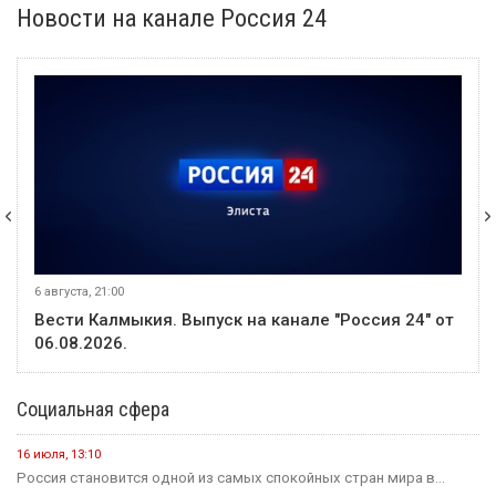
4 августа
Событие
В Яшкульском районе проверили помещения для
голосования на выборах в Госдуму
8 августа
Событие
В Элисте сегодня отметят День физкультурника
3 августа
Событие
В Калмыкии 25 ветеранов спецоперации с инвалидностью
получили адаптивную одежду
В этом месяце
20 июля
Событие
В Калмыкии задержали жителя ХМАО, находившегося в
федеральном розыске
20 июля
Событие
Россиян будут оповещать о взятых кредитах на их имя в
течение 15 минут