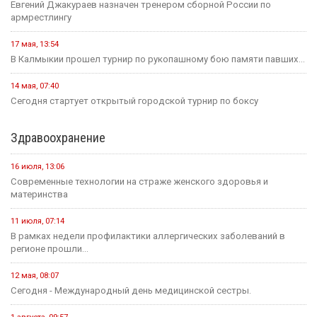
В преддверии Единого дня голосования Общественная палата
Республики активно...
14 июля, 10:44
Выборная компания не за горами.
Образование
12 мая, 08:18
С сегодняшнего дня в России водятся новые правила
проведения...
25 июля, 10:43
Сегодня в стране завершается прием документов на основные
конкурсные...
21 июля, 16:04
Учитель из Ики-Бурульского района Басанг Хулхачеев готовится
представить Калмыкию...
11 июля, 14:51
1,5 миллиона рублей на развитие школьных пространств и