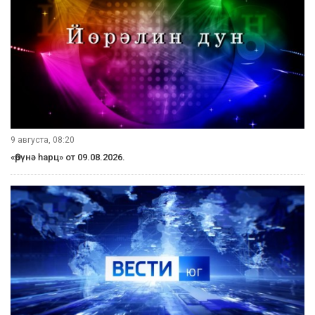
Медведева ИТАР-ТАСС.
По его мнению, новая модель экономики должна
базироваться на трех фазовых принципах. Первый из них
— максимальная предпринимательская свобода, здоровая
конкурентная среда и значительное улучшение
бизнесклимата. Второй — развитие инновационной
цепочки и стимулирование технологического
перевооружения каждого производства и в результате
всей экономики. Третий — качественно новый уровень
государственного управления, повышение прозрачности
и подотчетности государства перед обществом.
Читайте наши новости в Одноклассниках!