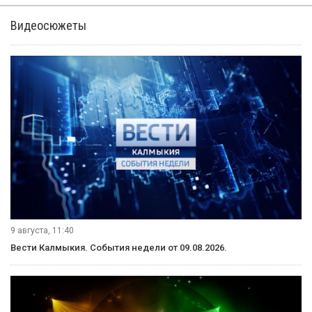
проекты и учреждения
Премьер-министр РФ подчеркивает необходимость
оптимизации текущих расходов бюджета. Выступая
на пленарном заседании XII Международного
инвестиционного форума "Сочи-2013", он призвал
"прекратить тратить бюджетные деньги на неэффективные
проекты или неэффективные учреждения и в целом
стремиться сделать нашу государственную машину
компактной, недорогой и по возможности максимально
эффективной".
Глава правительства подчеркнул, что власти понимают все
трудности этого пути, как много еще предстоит изменить
в ее работе, структуре экономики и в понимании самих
людей. "Но только такой путь может позволить создать
новую конкурентоспособную экономику и обеспечить
экономическое и социальное развитие", — цитирует