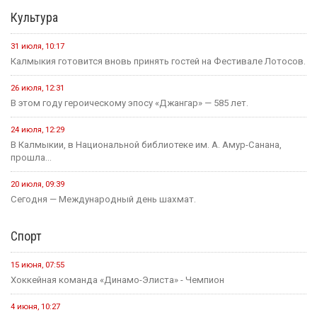
16 июля, 13:10
Россия становится одной из самых спокойных стран мира в...
1 августа, 11:42
В рамках акции «35 добрых дел», приуроченной к 35-летию...
1 августа, 10:51
Елена Пашкеева из Яшалтинского района нашла работу на
ярмарке...
31 июля, 18:51
Детали предстоящего международного буддийского форума
обсудили Первый зампредседателя правительства...
Политика
24 июля, 16:31
Итоги весенней сессии Государственной Думы
24 июля, 09:46
Сегодня в Элисте состоится заседание правительства Калмыкии.
20 июля, 11:17