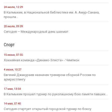
24 июля, 12:29
В Калмыкии, в Национальной библиотеке им. А. Амур-Санана,
прошла...
20 июля, 09:39
Сегодня — Международный день шахмат.
Спорт
15 июня, 07:55
Хоккейная команда «Динамо-Элиста» - Чемпион
4 июня, 10:27
Евгений Джакураев назначен тренером сборной России по
армрестлингу
17 мая, 13:54
В Калмыкии прошел турнир по рукопашному бою памяти павших...
14 мая, 07:40
Сегодня стартует открытый городской турнир по боксу