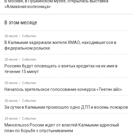
В Москве, в Пушкинском музее, открылась выставка
«Алмазная колесница»
В этом месяце
20 июля
Событие
В Калмыкии задержали жителя ХМАО, находившегося в
федеральном розыске
20 июля
Событие
Россиян будут оповещать о взятых кредитах на их имя в
течение 15 минут
20 июля
Событие
Началось зрительское голосование конкурса «Теегин айс»
20 июля
Событие
За сутки в Калмыкии произошло одно ДТП и восемь пожаров
23 июля
Событие
Минсельхоз России ждет от властей Калмыкии адресный
план по борьбе с опустыниванием